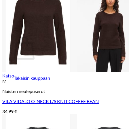
Takaisin kauppaan
Etsi:
Ostoskori
Ostoskori on tyhjä.
Katso
Takaisin kauppaan
M
Naisten neulepuserot
VILA VIDALO O-NECK L/S KNIT COFFEE BEAN
34,99
€