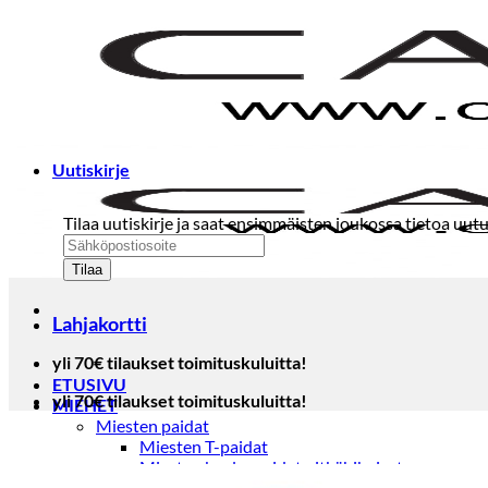
Skip
to
content
Uutiskirje
Tilaa uutiskirje ja saat ensimmäisten joukossa tietoa uutu
Lahjakortti
yli 70€ tilaukset toimituskuluitta!
ETUSIVU
yli 70€ tilaukset toimituskuluitta!
MIEHET
Miesten paidat
Miesten T-paidat
Miesten kauluspaidat pitkähihaiset
Miesten kauluspaidat lyhythihaiset