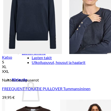
Lasten trikoo-ja collegehousut
Lasten farkut
Lasten shortsit
Lasten juhlahousut
Yöasut ja kylpytakit
Lasten yöpaidat
Lasten pyjamat
Kylpytakit
Lasten asusteet
Vyöt, käsineet,pipot, ym
Sukat, sukkahousut, ym
Lasten ulkoilu
Katso
Lasten takit
S
Ulkoilupuvut, housut ja haalarit
XL
XXL
Kirjaudu
Naisten neulepuserot
FREEQUENT FQKATIE PULLOVER Tummansininen
39,95
€
Ostoskori on tyhjä.