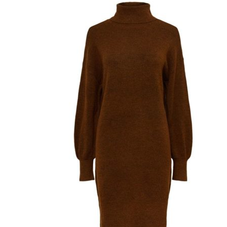
Miesten colleget ja hupparit
Miesten neuleet
Miesten neulepuserot
Miesten neuletakit
Puvut ja blazerit
Puvut
Puvuntakit ja blazerit
Miesten housut
Miesten housut
Miesten farkut
Miesten collegehousut
Miesten shortsit
Miesten asusteet
Vyöt ja olkaimet
Solmiot, rusetit ja taskuliinat
Miesten päähineet, huivit ja käsineet
Miesten yöasut ja alusvaatteet
Miesten alusvaatteet
Miesten sukat
Miesten yöasut
Miesten aamutakit ja kylpytakit
Miesten takit
Miesten nahkatakit