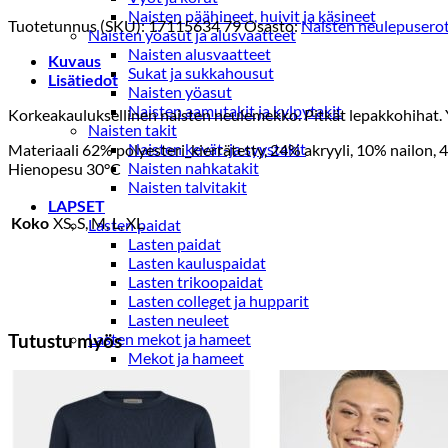
Naisten päähineet, huivit ja käsineet
Tuotetunnus (SKU):
17115634 79
Osasto:
Naisten neulepusero
Naisten yöasut ja alusvaatteet
Naisten alusvaatteet
Kuvaus
Sukat ja sukkahousut
Lisätiedot
Naisten yöasut
Naisten aamutakit ja kylpytakit
Korkeakauluksellinen naisten neulemekko. Pitkät lepakkohihat. Y
Naisten takit
Naisten kevät-ja syystakit
Materiaali 62% polyesteri_kierrätetty, 24% akryyli, 10% nailon, 4
Naisten nahkatakit
Hienopesu 30°C
Naisten talvitakit
LAPSET
Koko
XS, S, M, L, XL
Lasten paidat
Lasten paidat
Lasten kauluspaidat
Lasten trikoopaidat
Lasten colleget ja hupparit
Lasten neuleet
Lasten mekot ja hameet
Tutustu myös
Mekot ja hameet
Lasten puvut,bleiserit,liivit
Liivit
Lasten housut
Lasten housut