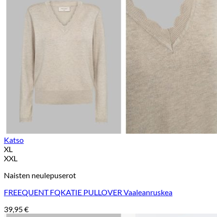
Katso
XL
XXL
Naisten neulepuserot
FREEQUENT FQKATIE PULLOVER Vaaleanruskea
39,95
€