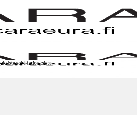
uksista sekä tarjouksista.