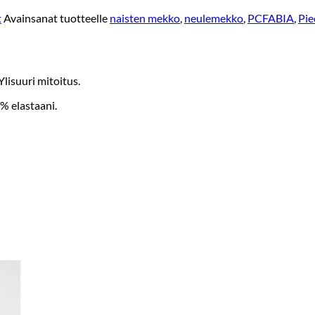
t
Avainsanat tuotteelle
naisten mekko
,
neulemekko
,
PCFABIA
,
Pie
lisuuri mitoitus.
% elastaani.