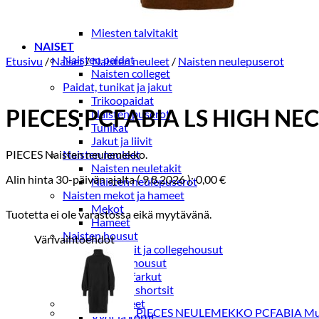
Miesten kevät-ja syystakit
Miesten villakangastakit
Miesten talvitakit
NAISET
Naisten paidat
Etusivu
/
Naiset
/
Naisten neuleet
/
Naisten neulepuserot
Naisten colleget
Paidat, tunikat ja jakut
Trikoopaidat
PIECES PCFABIA LS HIGH NE
Naisten puserot
Tunikat
Jakut ja liivit
PIECES Naisten neulemekko.
Naisten neuleet
Naisten neuletakit
Alin hinta 30-päivän ajalta (
9.8.2026
):
0,00
€
Naisten neulepuserot
Naisten mekot ja hameet
Mekot
Tuotetta ei ole varastossa eikä myytävänä.
Hameet
Naisten housut
Värivaihtoehdot
Leggingsit ja collegehousut
Naisten housut
Naisten farkut
Caprit ja shortsit
Naisten asusteet
PIECES NEULEMEKKO PCFABIA Mu
Vyöt ja korut