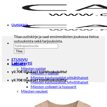
Skip
to
content
Uutiskirje
Tilaa uutiskirje ja saat ensimmäisten joukossa tietoa
uutuuksista sekä tarjouksista.
ETUSIVU
Lahjakortti
MIEHET
Miesten paidat
yli 70€ tilaukset toimituskuluitta!
Miesten T-paidat
Miesten kauluspaidat pitkähihaiset
yli 70€ tilaukset toimituskuluitta!
Miesten kauluspaidat lyhythihaiset
Miesten colleget ja hupparit
Miesten neuleet
Miesten neulepuserot
Miesten neuletakit
Puvut ja blazerit