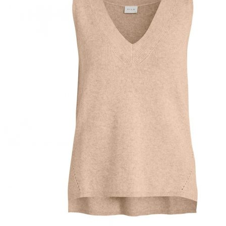
Puvut
Puvuntakit ja blazerit
Miesten housut
Miesten housut
Miesten farkut
Miesten collegehousut
Miesten shortsit
Miesten asusteet
Vyöt ja olkaimet
Solmiot, rusetit ja taskuliinat
Miesten päähineet, huivit ja käsineet
Miesten yöasut ja alusvaatteet
Miesten alusvaatteet
Miesten sukat
Miesten yöasut
Miesten aamutakit ja kylpytakit
Miesten takit
Miesten nahkatakit
Miesten kevät-ja syystakit
Miesten villakangastakit
Miesten talvitakit
NAISET
Naisten paidat
Naisten colleget