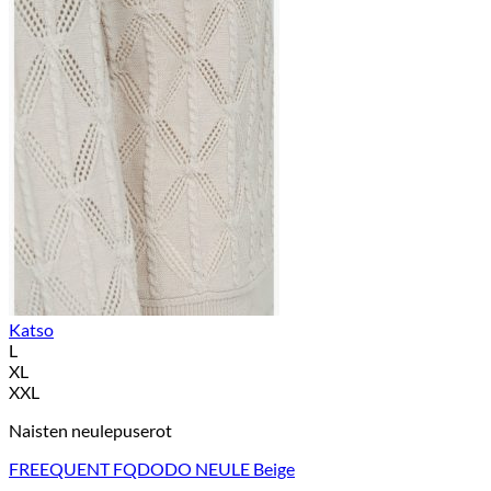
Katso
L
XL
XXL
Naisten neulepuserot
FREEQUENT FQDODO NEULE Beige