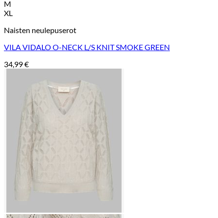
M
XL
Naisten neulepuserot
VILA VIDALO O-NECK L/S KNIT SMOKE GREEN
34,99
€