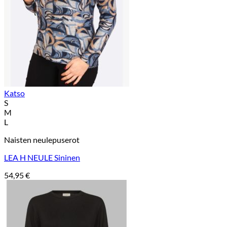
Katso
S
M
L
Naisten neulepuserot
LEA H NEULE Sininen
54,95
€