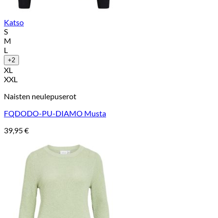
Katso
S
M
L
+2
XL
XXL
Naisten neulepuserot
FQDODO-PU-DIAMO Musta
39,95
€