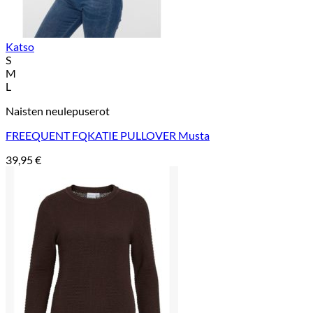
Katso
S
M
L
Naisten neulepuserot
FREEQUENT FQKATIE PULLOVER Musta
39,95
€