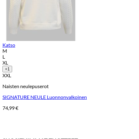
Katso
M
L
XL
+1
XXL
Naisten neulepuserot
SIGNATURE NEULE Luonnonvalkoinen
74,99
€