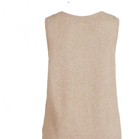
Paidat, tunikat ja jakut
Trikoopaidat
Naisten puserot
Tunikat
Jakut ja liivit
Naisten neuleet
Naisten neuletakit
Naisten neulepuserot
Naisten mekot ja hameet
Mekot
Hameet
Naisten housut
Leggingsit ja collegehousut
Naisten housut
Naisten farkut
Caprit ja shortsit
Naisten asusteet
Vyöt ja korut
Naisten päähineet, huivit ja käsineet
Naisten yöasut ja alusvaatteet
Naisten alusvaatteet
Sukat ja sukkahousut
Naisten yöasut