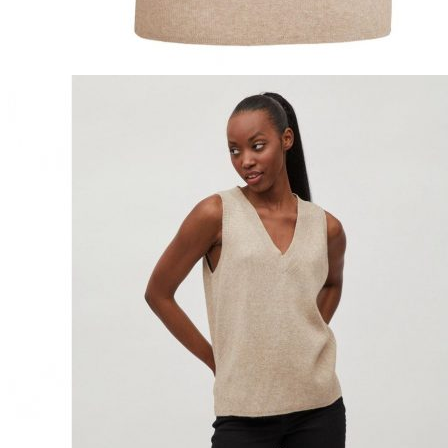
Naisten aamutakit ja kylpytakit
Naisten takit
Naisten kevät-ja syystakit
Naisten nahkatakit
Naisten talvitakit
LAPSET
Lasten paidat
Lasten paidat
Lasten kauluspaidat
Lasten trikoopaidat
Lasten colleget ja hupparit
Lasten neuleet
Lasten mekot ja hameet
Mekot ja hameet
Lasten puvut,bleiserit,liivit
Liivit
Lasten housut
Lasten housut
Lasten trikoo-ja collegehousut
Lasten farkut
Lasten shortsit
Lasten juhlahousut
Yöasut ja kylpytakit
Lasten yöpaidat