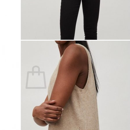
Lasten pyjamat
Kylpytakit
Lasten asusteet
Vyöt, käsineet,pipot, ym
Sukat, sukkahousut, ym
Lasten ulkoilu
Lasten takit
Ulkoilupuvut, housut ja haalarit
Kirjaudu
Ostoskori on tyhjä.
Takaisin kauppaan
Etsi: