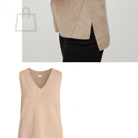
Ostoskori
Ostoskori on tyhjä.
Takaisin kauppaan