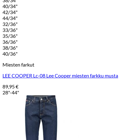
38/34"
40/34"
42/34"
44/34"
32/36"
33/36"
35/36"
36/36"
38/36"
40/36"
Miesten farkut
LEE COOPER Lc-08 Lee Cooper miesten farkku musta
89,95
€
28"-44"