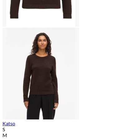
Katso
S
M