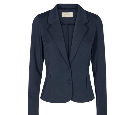
Miesten colleget ja hupparit
Miesten neuleet
Miesten neulepuserot
Miesten neuletakit
Puvut ja blazerit
Puvut
Puvuntakit ja blazerit
Miesten housut
Miesten housut
Miesten farkut
Miesten collegehousut
Miesten shortsit
Miesten asusteet
Vyöt ja olkaimet
Solmiot, rusetit ja taskuliinat
Miesten päähineet, huivit ja käsineet
Miesten yöasut ja alusvaatteet
Miesten alusvaatteet
Miesten sukat
Miesten yöasut
Miesten aamutakit ja kylpytakit
Miesten takit
Miesten nahkatakit