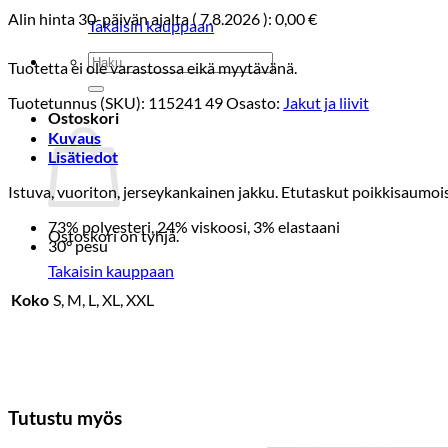
Alin hinta 30-päivän ajalta (
7.8.2026
):
0,00
€
Takaisin kauppaan
Etsi:
Tuotetta ei ole varastossa eikä myytävänä.
Tuotetunnus (SKU):
115241 49
Osasto:
Jakut ja liivit
Ostoskori
Kuvaus
Lisätiedot
Istuva, vuoriton, jerseykankainen jakku. Etutaskut poikkisaumoiss
73% polyesteri, 24% viskoosi, 3% elastaani
Ostoskori on tyhjä.
30° pesu
Takaisin kauppaan
Koko
S, M, L, XL, XXL
Tutustu myös