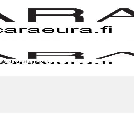
uksista sekä tarjouksista.