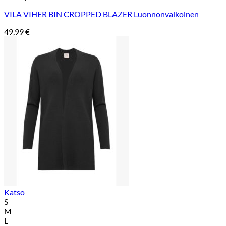
VILA VIHER BIN CROPPED BLAZER Luonnonvalkoinen
49,99
€
Katso
S
M
L