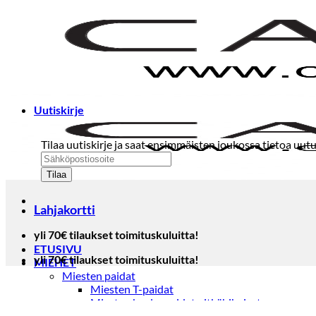
Skip
to
content
Uutiskirje
Tilaa uutiskirje ja saat ensimmäisten joukossa tietoa uutu
Lahjakortti
yli 70€ tilaukset toimituskuluitta!
ETUSIVU
yli 70€ tilaukset toimituskuluitta!
MIEHET
Miesten paidat
Miesten T-paidat
Miesten kauluspaidat pitkähihaiset
Miesten kauluspaidat lyhythihaiset