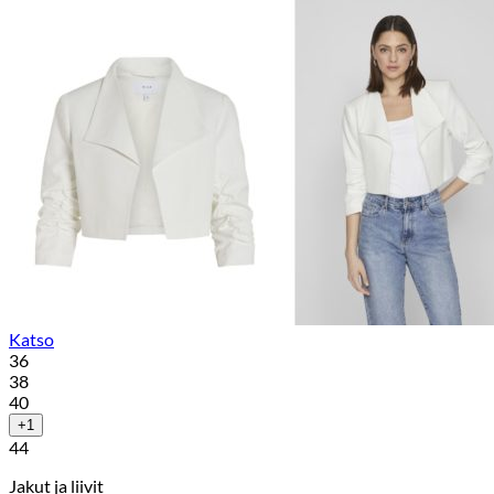
Katso
36
38
40
+1
44
Jakut ja liivit