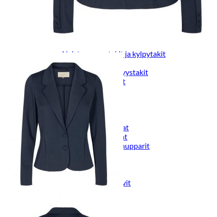
Naisten päähineet, huivit ja käsineet
Naisten yöasut ja alusvaatteet
Naisten alusvaatteet
Sukat ja sukkahousut
Naisten yöasut
Naisten aamutakit ja kylpytakit
Naisten takit
Naisten kevät-ja syystakit
Naisten nahkatakit
Naisten talvitakit
LAPSET
Lasten paidat
Lasten paidat
Lasten kauluspaidat
Lasten trikoopaidat
Lasten colleget ja hupparit
Lasten neuleet
Lasten mekot ja hameet
Mekot ja hameet
Lasten puvut,bleiserit,liivit
Liivit
Lasten housut
Lasten housut