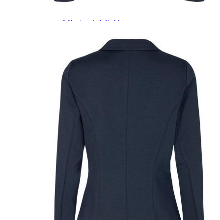
Miesten kevät-ja syystakit
Miesten villakangastakit
Miesten talvitakit
NAISET
Naisten paidat
Naisten colleget
Paidat, tunikat ja jakut
Trikoopaidat
Naisten puserot
Tunikat
Jakut ja liivit
Naisten neuleet
Naisten neuletakit
Naisten neulepuserot
Naisten mekot ja hameet
Mekot
Hameet
Naisten housut
Leggingsit ja collegehousut
Naisten housut
Naisten farkut
Caprit ja shortsit
Naisten asusteet
Vyöt ja korut