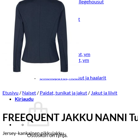
Lasten trikoo-ja collegehousut
Lasten farkut
Lasten shortsit
Lasten juhlahousut
Yöasut ja kylpytakit
Lasten yöpaidat
Lasten pyjamat
Kylpytakit
Lasten asusteet
Vyöt, käsineet,pipot, ym
Sukat, sukkahousut, ym
Lasten ulkoilu
Lasten takit
Ulkoilupuvut, housut ja haalarit
Etusivu
/
Naiset
/
Paidat, tunikat ja jakut
/
Jakut ja liivit
Kirjaudu
FREEQUENT JAKKU NANNI Tu
Jersey-kankainen pikkujakku.
Ostoskori on tyhjä.