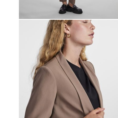
Naisten aamutakit ja kylpytakit
Naisten takit
Naisten kevät-ja syystakit
Naisten nahkatakit
Naisten talvitakit
LAPSET
Lasten paidat
Lasten paidat
Lasten kauluspaidat
Lasten trikoopaidat
Lasten colleget ja hupparit
Lasten neuleet
Lasten mekot ja hameet
Mekot ja hameet
Lasten puvut,bleiserit,liivit
Liivit
Lasten housut
Lasten housut
Lasten trikoo-ja collegehousut
Lasten farkut
Lasten shortsit
Lasten juhlahousut
Yöasut ja kylpytakit
Lasten yöpaidat