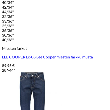
40/34"
42/34"
44/34"
32/36"
33/36"
35/36"
36/36"
38/36"
40/36"
Miesten farkut
LEE COOPER Lc-08 Lee Cooper miesten farkku musta
89,95
€
28"-44"