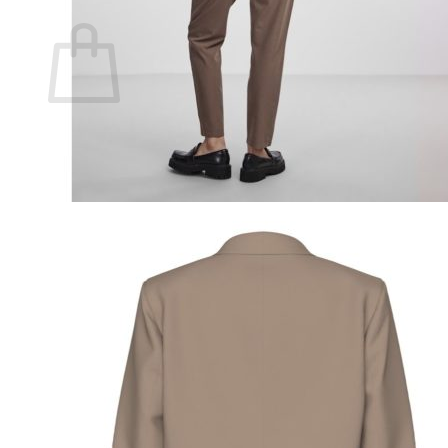
Ostoskori
Ostoskori on tyhjä.
Takaisin kauppaan