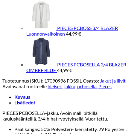
PIECES PCBOSS 3/4 BLAZER
Luonnonvalkoinen
44,99
€
PIECES PCBOSELLA 3/4 BLAZER
OMBRE BLUE
44,99
€
Tuotetunnus (SKU):
17090996 FOSSIL
Osasto:
Jakut ja liivit
Avainsanat tuotteelle
bleiseri
,
jakku
,
pcbosella
,
Pieces
Kuvaus
Lisätiedot
PIECES PCBOSELLA-jakku. Avoin malli pitkillä
kauluskäänteillä. 3/4-hihat rypytyksellä. Vuoritettu.
Päälikangas: 50% Polyesteri- kierrätetty, 29 Polyesteri,