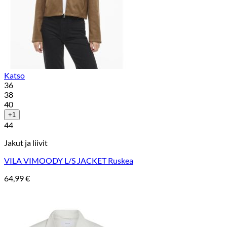
Katso
36
38
40
+1
44
Jakut ja liivit
VILA VIMOODY L/S JACKET Ruskea
64,99
€