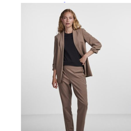
Paidat, tunikat ja jakut
Trikoopaidat
Naisten puserot
Tunikat
Jakut ja liivit
Naisten neuleet
Naisten neuletakit
Naisten neulepuserot
Naisten mekot ja hameet
Mekot
Hameet
Naisten housut
Leggingsit ja collegehousut
Naisten housut
Naisten farkut
Caprit ja shortsit
Naisten asusteet
Vyöt ja korut
Naisten päähineet, huivit ja käsineet
Naisten yöasut ja alusvaatteet
Naisten alusvaatteet
Sukat ja sukkahousut
Naisten yöasut