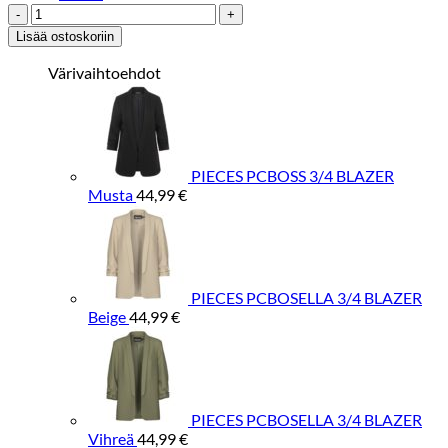
PIECES
PCBOSELLA
Lisää ostoskoriin
3/4
BLAZER
Värivaihtoehdot
FOSSIL
määrä
PIECES PCBOSS 3/4 BLAZER
Musta
44,99
€
PIECES PCBOSELLA 3/4 BLAZER
Beige
44,99
€
PIECES PCBOSELLA 3/4 BLAZER
Vihreä
44,99
€