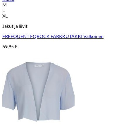
M
L
XL
Jakut ja liivit
FREEQUENT FQROCK FARKKUTAKKI Valkoinen
69,95
€