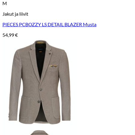
M
Jakut ja liivit
PIECES PCBOZZY LS DETAIL BLAZER Musta
54,99
€