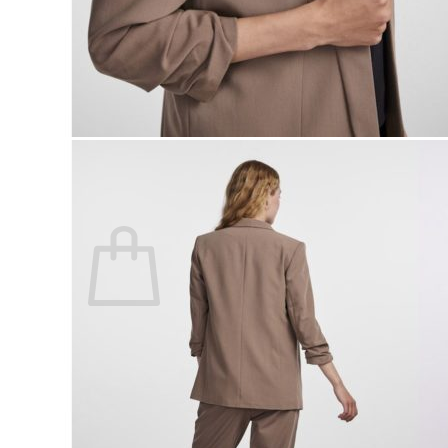
Lasten pyjamat
Kylpytakit
Lasten asusteet
Vyöt, käsineet,pipot, ym
Sukat, sukkahousut, ym
Lasten ulkoilu
Lasten takit
Ulkoilupuvut, housut ja haalarit
Kirjaudu
Ostoskori on tyhjä.
Takaisin kauppaan
Etsi: