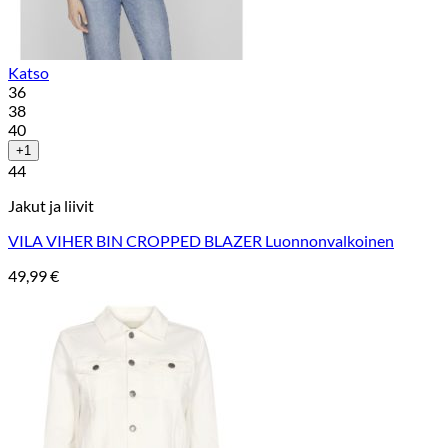
Katso
36
38
40
+1
44
Jakut ja liivit
VILA VIHER BIN CROPPED BLAZER Luonnonvalkoinen
49,99
€