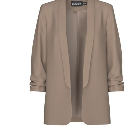
Puvut
Puvuntakit ja blazerit
Miesten housut
Miesten housut
Miesten farkut
Miesten collegehousut
Miesten shortsit
Miesten asusteet
Vyöt ja olkaimet
Solmiot, rusetit ja taskuliinat
Miesten päähineet, huivit ja käsineet
Miesten yöasut ja alusvaatteet
Miesten alusvaatteet
Miesten sukat
Miesten yöasut
Miesten aamutakit ja kylpytakit
Miesten takit
Miesten nahkatakit
Miesten kevät-ja syystakit
Miesten villakangastakit
Miesten talvitakit
NAISET
Naisten paidat
Naisten colleget