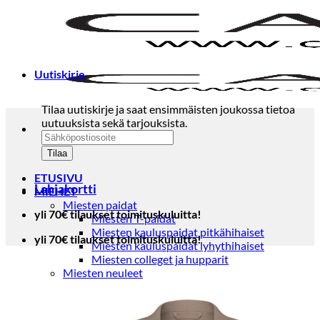
Skip
to
content
Uutiskirje
Tilaa uutiskirje ja saat ensimmäisten joukossa tietoa
uutuuksista sekä tarjouksista.
ETUSIVU
Lahjakortti
MIEHET
Miesten paidat
yli 70€ tilaukset toimituskuluitta!
Miesten T-paidat
Miesten kauluspaidat pitkähihaiset
yli 70€ tilaukset toimituskuluitta!
Miesten kauluspaidat lyhythihaiset
Miesten colleget ja hupparit
Miesten neuleet
Miesten neulepuserot
Miesten neuletakit
Puvut ja blazerit