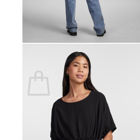
Lasten pyjamat
Kylpytakit
Lasten asusteet
Vyöt, käsineet,pipot, ym
Sukat, sukkahousut, ym
Lasten ulkoilu
Lasten takit
Ulkoilupuvut, housut ja haalarit
Kirjaudu
Ostoskori on tyhjä.
Takaisin kauppaan
Etsi: