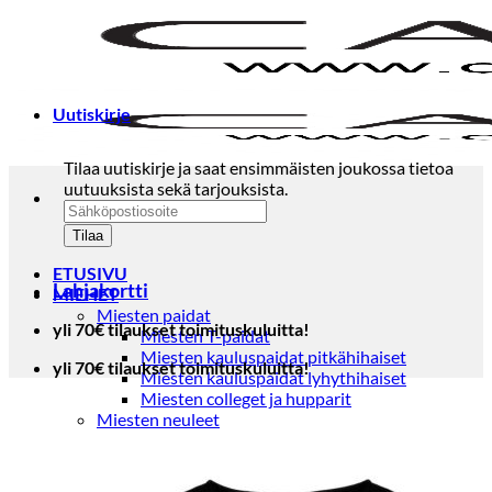
Skip
to
content
Uutiskirje
Tilaa uutiskirje ja saat ensimmäisten joukossa tietoa
uutuuksista sekä tarjouksista.
ETUSIVU
Lahjakortti
MIEHET
Miesten paidat
yli 70€ tilaukset toimituskuluitta!
Miesten T-paidat
Miesten kauluspaidat pitkähihaiset
yli 70€ tilaukset toimituskuluitta!
Miesten kauluspaidat lyhythihaiset
Miesten colleget ja hupparit
Miesten neuleet
Miesten neulepuserot
Miesten neuletakit
Puvut ja blazerit