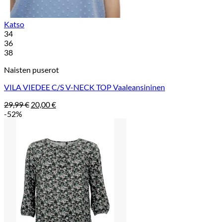
Katso
34
36
38
Naisten puserot
VILA VIEDEE C/S V-NECK TOP Vaaleansininen
Alkuperäinen
Nykyinen
29,99
€
20,00
€
hinta
hinta
-52%
oli:
on:
29,99 €.
20,00 €.