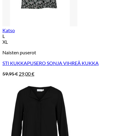
Katso
L
XL
Naisten puserot
STI KUKKAPUSERO SONJA VIHREÄ KUKKA
Alkuperäinen
Nykyinen
59,95
€
29,00
€
hinta
hinta
oli:
on:
59,95 €.
29,00 €.