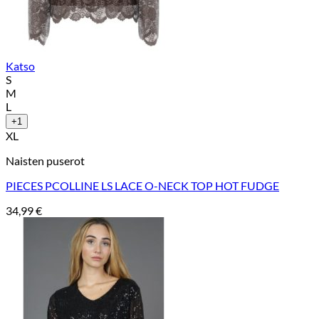
Katso
S
M
L
+1
XL
Naisten puserot
PIECES PCOLLINE LS LACE O-NECK TOP HOT FUDGE
34,99
€