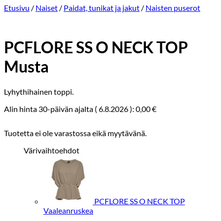
Etusivu
/
Naiset
/
Paidat, tunikat ja jakut
/
Naisten puserot
PCFLORE SS O NECK TOP
Musta
Lyhythihainen toppi.
Alin hinta 30-päivän ajalta (
6.8.2026
):
0,00
€
Tuotetta ei ole varastossa eikä myytävänä.
Värivaihtoehdot
PCFLORE SS O NECK TOP
Vaaleanruskea