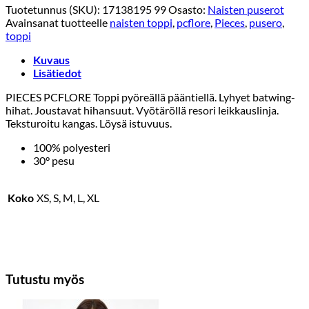
Tuotetunnus (SKU):
17138195 99
Osasto:
Naisten puserot
Avainsanat tuotteelle
naisten toppi
,
pcflore
,
Pieces
,
pusero
,
toppi
Kuvaus
Lisätiedot
PIECES PCFLORE Toppi pyöreällä pääntiellä. Lyhyet batwing-
hihat. Joustavat hihansuut. Vyötäröllä resori leikkauslinja.
Teksturoitu kangas. Löysä istuvuus.
100% polyesteri
30° pesu
Koko
XS, S, M, L, XL
Tutustu myös