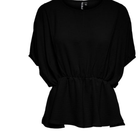
Puvut
Puvuntakit ja blazerit
Miesten housut
Miesten housut
Miesten farkut
Miesten collegehousut
Miesten shortsit
Miesten asusteet
Vyöt ja olkaimet
Solmiot, rusetit ja taskuliinat
Miesten päähineet, huivit ja käsineet
Miesten yöasut ja alusvaatteet
Miesten alusvaatteet
Miesten sukat
Miesten yöasut
Miesten aamutakit ja kylpytakit
Miesten takit
Miesten nahkatakit
Miesten kevät-ja syystakit
Miesten villakangastakit
Miesten talvitakit
NAISET
Naisten paidat
Naisten colleget