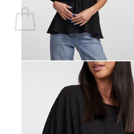
Ostoskori
Ostoskori on tyhjä.
Takaisin kauppaan