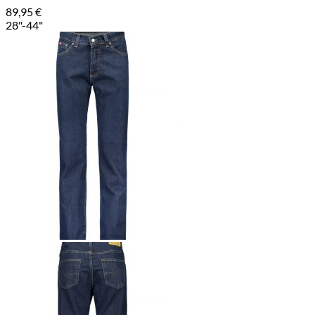
89,95
€
28"-44"