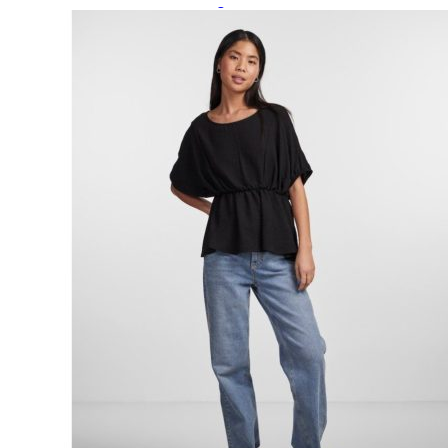
Paidat, tunikat ja jakut
Trikoopaidat
Naisten puserot
Tunikat
Jakut ja liivit
Naisten neuleet
Naisten neuletakit
Naisten neulepuserot
Naisten mekot ja hameet
Mekot
Hameet
Naisten housut
Leggingsit ja collegehousut
Naisten housut
Naisten farkut
Caprit ja shortsit
Naisten asusteet
Vyöt ja korut
Naisten päähineet, huivit ja käsineet
Naisten yöasut ja alusvaatteet
Naisten alusvaatteet
Sukat ja sukkahousut
Naisten yöasut