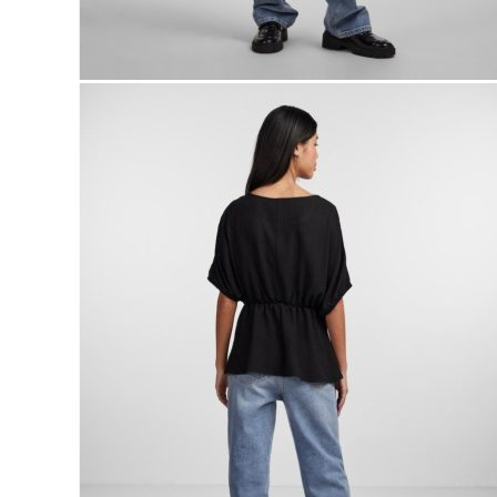
Naisten aamutakit ja kylpytakit
Naisten takit
Naisten kevät-ja syystakit
Naisten nahkatakit
Naisten talvitakit
LAPSET
Lasten paidat
Lasten paidat
Lasten kauluspaidat
Lasten trikoopaidat
Lasten colleget ja hupparit
Lasten neuleet
Lasten mekot ja hameet
Mekot ja hameet
Lasten puvut,bleiserit,liivit
Liivit
Lasten housut
Lasten housut
Lasten trikoo-ja collegehousut
Lasten farkut
Lasten shortsit
Lasten juhlahousut
Yöasut ja kylpytakit
Lasten yöpaidat