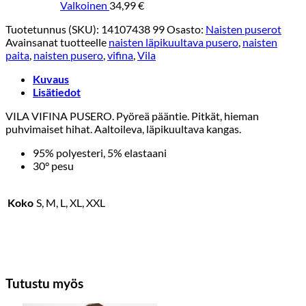
Valkoinen
34,99
€
Tuotetunnus (SKU):
14107438 99
Osasto:
Naisten puserot
Avainsanat tuotteelle
naisten läpikuultava pusero
,
naisten
paita
,
naisten pusero
,
vifina
,
Vila
Kuvaus
Lisätiedot
VILA VIFINA PUSERO. Pyöreä pääntie. Pitkät, hieman
puhvimaiset hihat. Aaltoileva, läpikuultava kangas.
95% polyesteri, 5% elastaani
30° pesu
Koko
S, M, L, XL, XXL
Tutustu myös