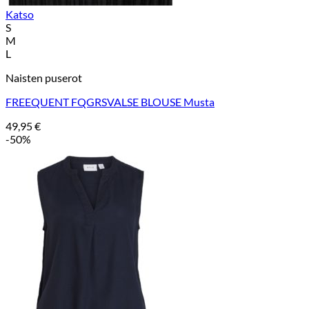
Katso
S
M
L
Naisten puserot
FREEQUENT FQGRSVALSE BLOUSE Musta
49,95
€
-50%