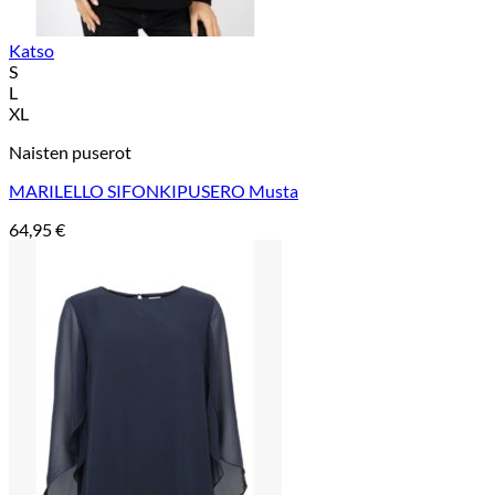
Katso
S
L
XL
Naisten puserot
MARILELLO SIFONKIPUSERO Musta
64,95
€