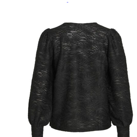
Paidat, tunikat ja jakut
Trikoopaidat
Naisten puserot
Tunikat
Jakut ja liivit
Naisten neuleet
Naisten neuletakit
Naisten neulepuserot
Naisten mekot ja hameet
Mekot
Hameet
Naisten housut
Leggingsit ja collegehousut
Naisten housut
Naisten farkut
Caprit ja shortsit
Naisten asusteet
Vyöt ja korut
Naisten päähineet, huivit ja käsineet
Naisten yöasut ja alusvaatteet
Naisten alusvaatteet
Sukat ja sukkahousut
Naisten yöasut