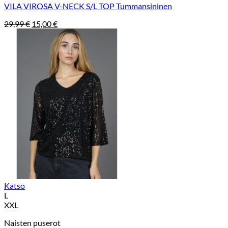
VILA VIROSA V-NECK S/L TOP Tummansininen
Alkuperäinen
Nykyinen
29,99
€
15,00
€
hinta
hinta
oli:
on:
29,99 €.
15,00 €.
Katso
L
XXL
Naisten puserot