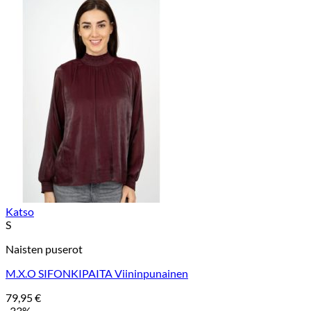
Katso
S
Naisten puserot
M.X.O SIFONKIPAITA Viininpunainen
79,95
€
-33%