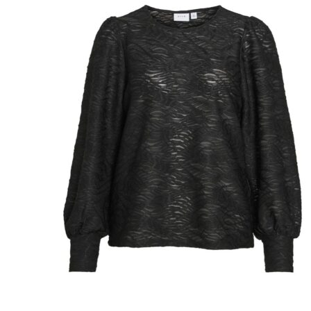
Puvut
Puvuntakit ja blazerit
Miesten housut
Miesten housut
Miesten farkut
Miesten collegehousut
Miesten shortsit
Miesten asusteet
Vyöt ja olkaimet
Solmiot, rusetit ja taskuliinat
Miesten päähineet, huivit ja käsineet
Miesten yöasut ja alusvaatteet
Miesten alusvaatteet
Miesten sukat
Miesten yöasut
Miesten aamutakit ja kylpytakit
Miesten takit
Miesten nahkatakit
Miesten kevät-ja syystakit
Miesten villakangastakit
Miesten talvitakit
NAISET
Naisten paidat
Naisten colleget