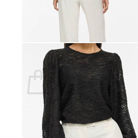
Lasten pyjamat
Kylpytakit
Lasten asusteet
Vyöt, käsineet,pipot, ym
Sukat, sukkahousut, ym
Lasten ulkoilu
Lasten takit
Ulkoilupuvut, housut ja haalarit
Kirjaudu
Ostoskori on tyhjä.
Takaisin kauppaan
Etsi: