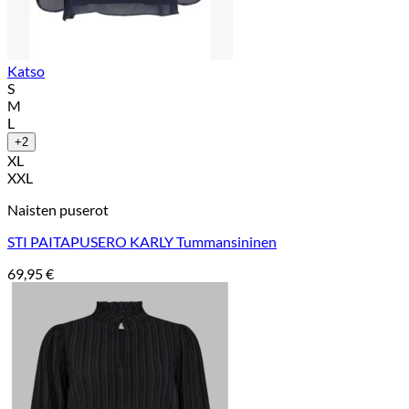
Katso
S
M
L
+2
XL
XXL
Naisten puserot
STI PAITAPUSERO KARLY Tummansininen
69,95
€