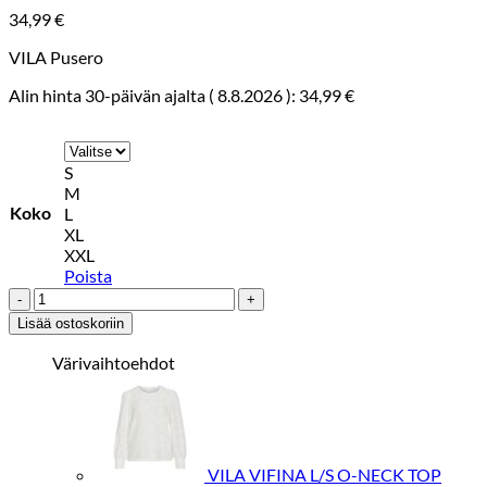
34,99
€
VILA Pusero
Alin hinta 30-päivän ajalta (
8.8.2026
):
34,99
€
S
M
Koko
L
XL
XXL
Poista
VILA
VIFINA
Lisää ostoskoriin
L/S
O-
Värivaihtoehdot
NECK
TOP
Musta
määrä
VILA VIFINA L/S O-NECK TOP