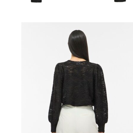
Naisten aamutakit ja kylpytakit
Naisten takit
Naisten kevät-ja syystakit
Naisten nahkatakit
Naisten talvitakit
LAPSET
Lasten paidat
Lasten paidat
Lasten kauluspaidat
Lasten trikoopaidat
Lasten colleget ja hupparit
Lasten neuleet
Lasten mekot ja hameet
Mekot ja hameet
Lasten puvut,bleiserit,liivit
Liivit
Lasten housut
Lasten housut
Lasten trikoo-ja collegehousut
Lasten farkut
Lasten shortsit
Lasten juhlahousut
Yöasut ja kylpytakit
Lasten yöpaidat