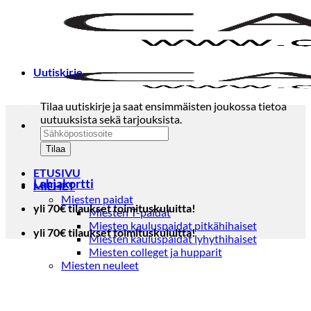
Skip
to
content
Uutiskirje
Tilaa uutiskirje ja saat ensimmäisten joukossa tietoa
uutuuksista sekä tarjouksista.
ETUSIVU
Lahjakortti
MIEHET
Miesten paidat
yli 70€ tilaukset toimituskuluitta!
Miesten T-paidat
Miesten kauluspaidat pitkähihaiset
yli 70€ tilaukset toimituskuluitta!
Miesten kauluspaidat lyhythihaiset
Miesten colleget ja hupparit
Miesten neuleet
Miesten neulepuserot
Miesten neuletakit
Puvut ja blazerit