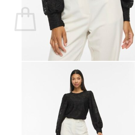
Ostoskori
Ostoskori on tyhjä.
Takaisin kauppaan