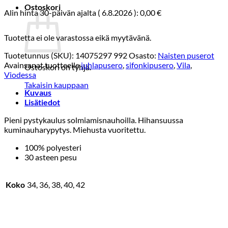
Ostoskori
Alin hinta 30-päivän ajalta (
6.8.2026
):
0,00
€
Tuotetta ei ole varastossa eikä myytävänä.
Tuotetunnus (SKU):
14075297 992
Osasto:
Naisten puserot
Avainsanat tuotteelle
juhlapusero
,
sifonkipusero
,
Vila
,
Ostoskori on tyhjä.
Viodessa
Takaisin kauppaan
Kuvaus
Lisätiedot
Pieni pystykaulus solmiamisnauhoilla. Hihansuussa
kuminauharypytys. Miehusta vuoritettu.
100% polyesteri
30 asteen pesu
Koko
34, 36, 38, 40, 42