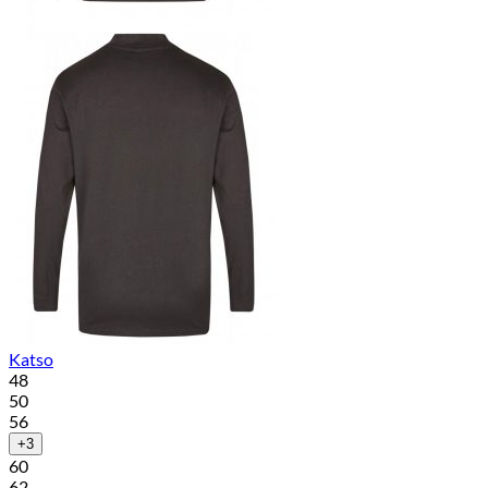
Katso
48
50
56
+3
60
62