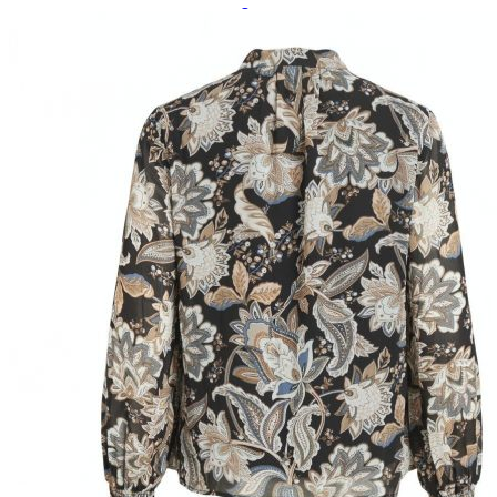
Paidat, tunikat ja jakut
Trikoopaidat
Naisten puserot
Tunikat
Jakut ja liivit
Naisten neuleet
Naisten neuletakit
Naisten neulepuserot
Naisten mekot ja hameet
Mekot
Hameet
Naisten housut
Leggingsit ja collegehousut
Naisten housut
Naisten farkut
Caprit ja shortsit
Naisten asusteet
Vyöt ja korut
Naisten päähineet, huivit ja käsineet
Naisten yöasut ja alusvaatteet
Naisten alusvaatteet
Sukat ja sukkahousut
Naisten yöasut