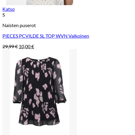
Katso
S
Naisten puserot
PIECES PCVILDE SL TOP WVN Valkoinen
Alkuperäinen
Nykyinen
29,99
€
10,00
€
hinta
hinta
oli:
on:
29,99 €.
10,00 €.