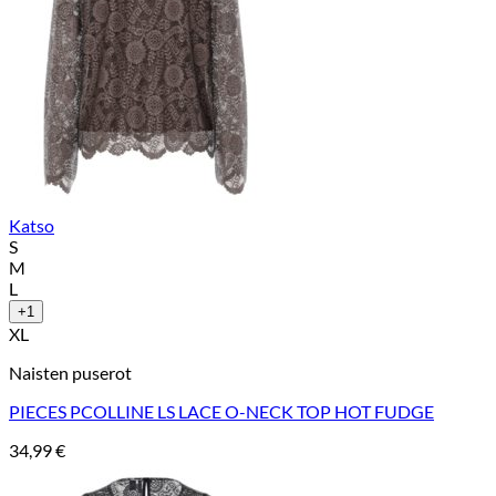
Katso
S
M
L
+1
XL
Naisten puserot
PIECES PCOLLINE LS LACE O-NECK TOP HOT FUDGE
34,99
€