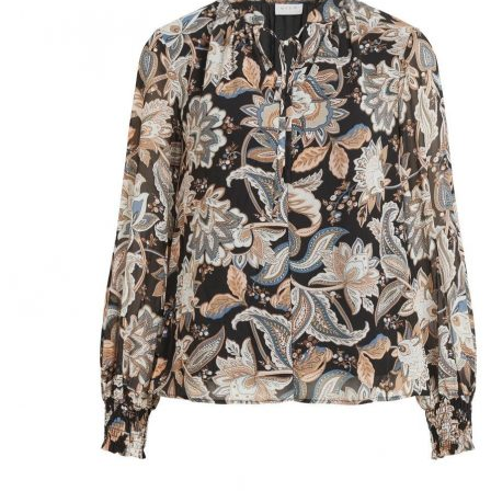
Puvut
Puvuntakit ja blazerit
Miesten housut
Miesten housut
Miesten farkut
Miesten collegehousut
Miesten shortsit
Miesten asusteet
Vyöt ja olkaimet
Solmiot, rusetit ja taskuliinat
Miesten päähineet, huivit ja käsineet
Miesten yöasut ja alusvaatteet
Miesten alusvaatteet
Miesten sukat
Miesten yöasut
Miesten aamutakit ja kylpytakit
Miesten takit
Miesten nahkatakit
Miesten kevät-ja syystakit
Miesten villakangastakit
Miesten talvitakit
NAISET
Naisten paidat
Naisten colleget