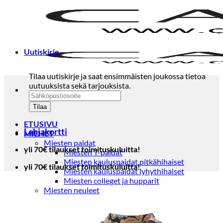
Skip
to
content
Uutiskirje
Tilaa uutiskirje ja saat ensimmäisten joukossa tietoa
uutuuksista sekä tarjouksista.
ETUSIVU
Lahjakortti
MIEHET
Miesten paidat
yli 70€ tilaukset toimituskuluitta!
Miesten T-paidat
Miesten kauluspaidat pitkähihaiset
yli 70€ tilaukset toimituskuluitta!
Miesten kauluspaidat lyhythihaiset
Miesten colleget ja hupparit
Miesten neuleet
Miesten neulepuserot
Miesten neuletakit
Puvut ja blazerit