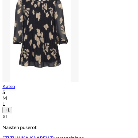
Katso
S
M
L
+1
XL
Naisten puserot
STI TUNIKA KAAREN Tummansininen