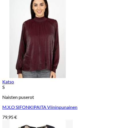
Katso
S
Naisten puserot
M.X.O SIFONKIPAITA Viininpunainen
79,95
€