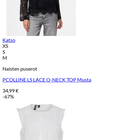
Katso
XS
S
M
Naisten puserot
PCOLLINE LS LACE O-NECK TOP Musta
34,99
€
-67%