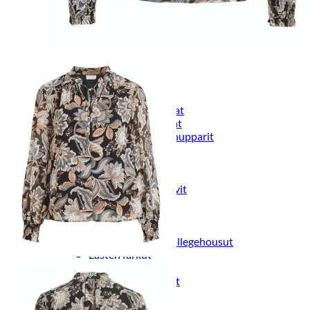
Naisten aamutakit ja kylpytakit
Naisten takit
Naisten kevät-ja syystakit
Naisten nahkatakit
Naisten talvitakit
LAPSET
Lasten paidat
Lasten paidat
Lasten kauluspaidat
Lasten trikoopaidat
Lasten colleget ja hupparit
Lasten neuleet
Lasten mekot ja hameet
Mekot ja hameet
Lasten puvut,bleiserit,liivit
Liivit
Lasten housut
Lasten housut
Lasten trikoo-ja collegehousut
Lasten farkut
Lasten shortsit
Lasten juhlahousut
Yöasut ja kylpytakit
Lasten yöpaidat