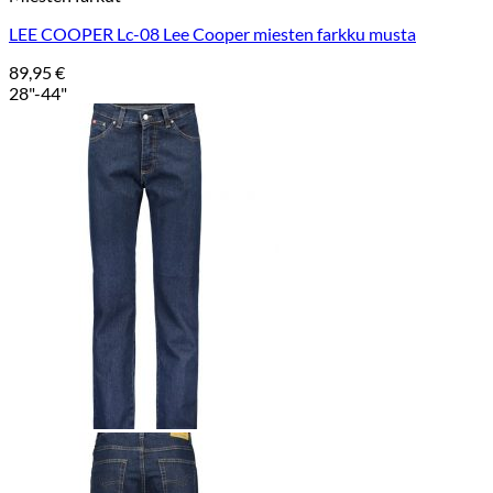
LEE COOPER Lc-08 Lee Cooper miesten farkku musta
89,95
€
28"-44"