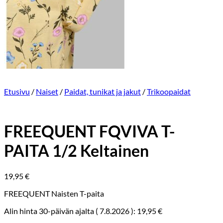
Etusivu
/
Naiset
/
Paidat, tunikat ja jakut
/
Trikoopaidat
FREEQUENT FQVIVA T-
PAITA 1/2 Keltainen
19,95
€
FREEQUENT Naisten T-paita
Alin hinta 30-päivän ajalta (
7.8.2026
):
19,95
€