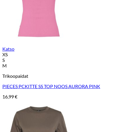
Katso
XS
S
M
Trikoopaidat
PIECES PCKITTE SS TOP NOOS AURORA PINK
16,99
€