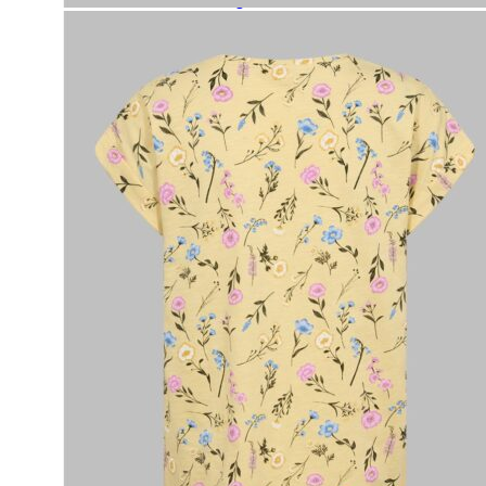
Paidat, tunikat ja jakut
Trikoopaidat
Naisten puserot
Tunikat
Jakut ja liivit
Naisten neuleet
Naisten neuletakit
Naisten neulepuserot
Naisten mekot ja hameet
Mekot
Hameet
Naisten housut
Leggingsit ja collegehousut
Naisten housut
Naisten farkut
Caprit ja shortsit
Naisten asusteet
Vyöt ja korut
Naisten päähineet, huivit ja käsineet
Naisten yöasut ja alusvaatteet
Naisten alusvaatteet
Sukat ja sukkahousut
Naisten yöasut