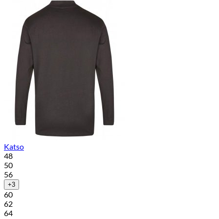
Katso
48
50
56
+3
60
62
64