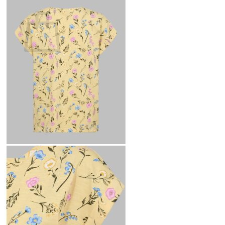
Ostoskori
Ostoskori on tyhjä.
Takaisin kauppaan