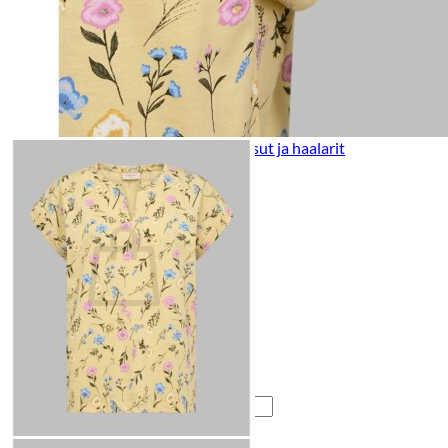
Lasten pyjamat
Kylpytakit
Lasten asusteet
Vyöt, käsineet,pipot, ym
Sukat, sukkahousut, ym
Lasten ulkoilu
Lasten takit
Ulkoilupuvut, housut ja haalarit
Kirjaudu
Ostoskori on tyhjä.
Takaisin kauppaan
Etsi: