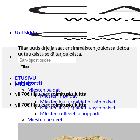
Skip
to
content
Uutiskirje
Tilaa uutiskirje ja saat ensimmäisten joukossa tietoa
uutuuksista sekä tarjouksista.
ETUSIVU
Lahjakortti
MIEHET
Miesten paidat
yli 70€ tilaukset toimituskuluitta!
Miesten T-paidat
Miesten kauluspaidat pitkähihaiset
yli 70€ tilaukset toimituskuluitta!
Miesten kauluspaidat lyhythihaiset
Miesten colleget ja hupparit
Miesten neuleet
Miesten neulepuserot
Miesten neuletakit
Puvut ja blazerit