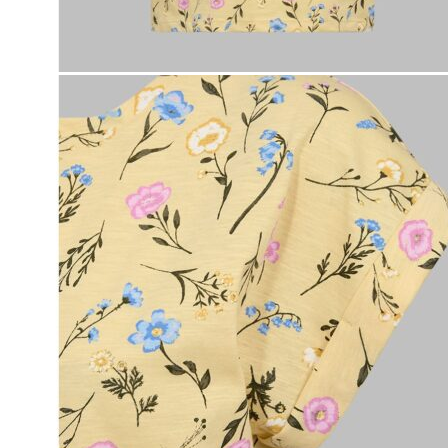
Naisten aamutakit ja kylpytakit
Naisten takit
Naisten kevät-ja syystakit
Naisten nahkatakit
Naisten talvitakit
LAPSET
Lasten paidat
Lasten paidat
Lasten kauluspaidat
Lasten trikoopaidat
Lasten colleget ja hupparit
Lasten neuleet
Lasten mekot ja hameet
Mekot ja hameet
Lasten puvut,bleiserit,liivit
Liivit
Lasten housut
Lasten housut
Lasten trikoo-ja collegehousut
Lasten farkut
Lasten shortsit
Lasten juhlahousut
Yöasut ja kylpytakit
Lasten yöpaidat