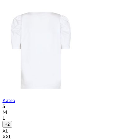
Katso
S
M
L
+2
XL
XXL