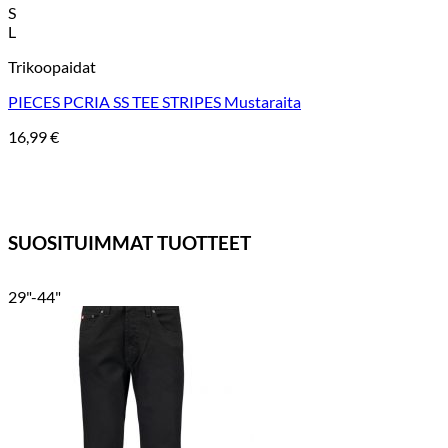
S
L
Trikoopaidat
PIECES PCRIA SS TEE STRIPES Mustaraita
16,99
€
SUOSITUIMMAT TUOTTEET
29"-44"