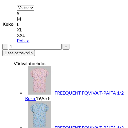
S
M
Koko
L
XL
XXL
Poista
FREEQUENT
FQVIVA
Lisää ostoskoriin
T-
PAITA
Värivaihtoehdot
1/2
Keltainen
määrä
FREEQUENT FQVIVA T-PAITA 1/2
Rosa
19,95
€
FREEQUENT FQVIVA T-PAITA 1/2