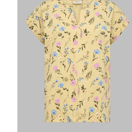
Puvut
Puvuntakit ja blazerit
Miesten housut
Miesten housut
Miesten farkut
Miesten collegehousut
Miesten shortsit
Miesten asusteet
Vyöt ja olkaimet
Solmiot, rusetit ja taskuliinat
Miesten päähineet, huivit ja käsineet
Miesten yöasut ja alusvaatteet
Miesten alusvaatteet
Miesten sukat
Miesten yöasut
Miesten aamutakit ja kylpytakit
Miesten takit
Miesten nahkatakit
Miesten kevät-ja syystakit
Miesten villakangastakit
Miesten talvitakit
NAISET
Naisten paidat
Naisten colleget