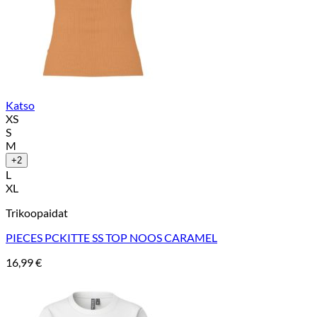
Katso
XS
S
M
+2
L
XL
Trikoopaidat
PIECES PCKITTE SS TOP NOOS CARAMEL
16,99
€