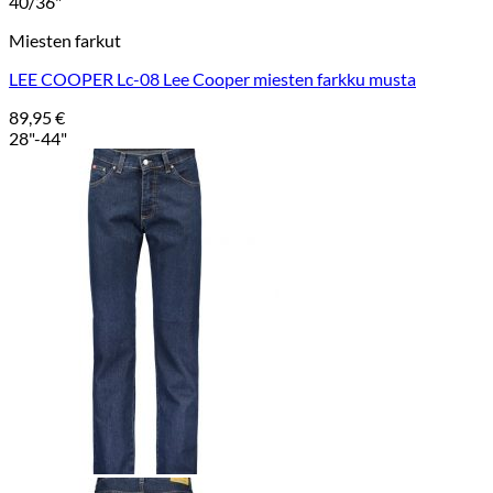
40/36"
Miesten farkut
LEE COOPER Lc-08 Lee Cooper miesten farkku musta
89,95
€
28"-44"