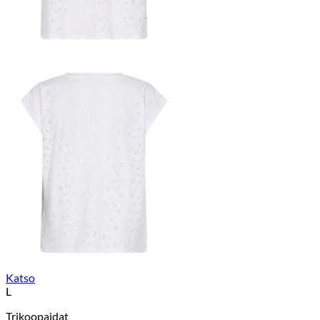
Katso
L
Trikoopaidat