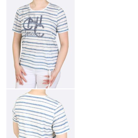
Ostoskori
Ostoskori on tyhjä.
Takaisin kauppaan