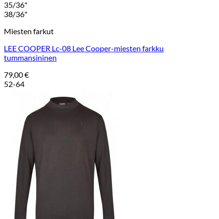
35/36"
38/36"
Miesten farkut
LEE COOPER Lc-08 Lee Cooper-miesten farkku
tummansininen
79,00
€
52-64