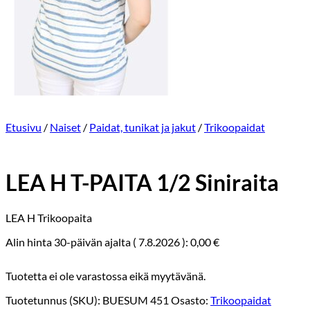
Etusivu
/
Naiset
/
Paidat, tunikat ja jakut
/
Trikoopaidat
LEA H T-PAITA 1/2 Siniraita
LEA H Trikoopaita
Alin hinta 30-päivän ajalta (
7.8.2026
):
0,00
€
Tuotetta ei ole varastossa eikä myytävänä.
Tuotetunnus (SKU):
BUESUM 451
Osasto:
Trikoopaidat