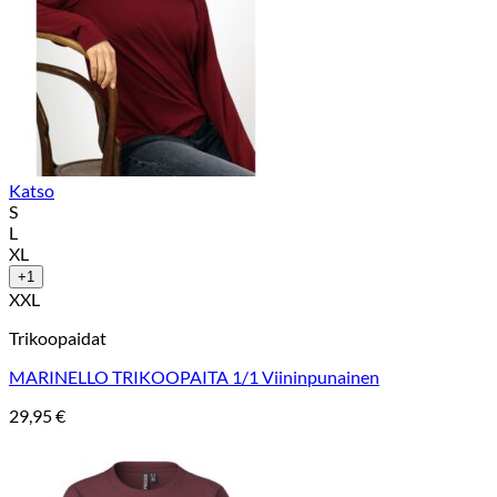
Katso
S
L
XL
+1
XXL
Trikoopaidat
MARINELLO TRIKOOPAITA 1/1 Viininpunainen
29,95
€