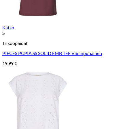
Katso
S
Trikoopaidat
PIECES PCPIA SS SOLID EMB TEE Viininpunainen
19,99
€