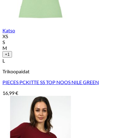
Katso
XS
S
M
+1
L
Trikoopaidat
PIECES PCKITTE SS TOP NOOS NILE GREEN
16,99
€