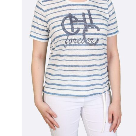
Puvut
Puvuntakit ja blazerit
Miesten housut
Miesten housut
Miesten farkut
Miesten collegehousut
Miesten shortsit
Miesten asusteet
Vyöt ja olkaimet
Solmiot, rusetit ja taskuliinat
Miesten päähineet, huivit ja käsineet
Miesten yöasut ja alusvaatteet
Miesten alusvaatteet
Miesten sukat
Miesten yöasut
Miesten aamutakit ja kylpytakit
Miesten takit
Miesten nahkatakit
Miesten kevät-ja syystakit
Miesten villakangastakit
Miesten talvitakit
NAISET
Naisten paidat
Naisten colleget