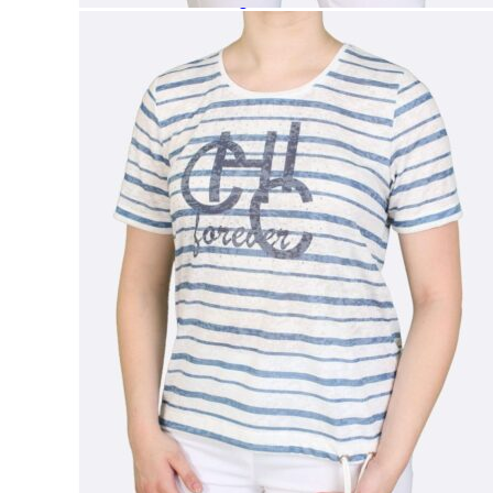
Paidat, tunikat ja jakut
Trikoopaidat
Naisten puserot
Tunikat
Jakut ja liivit
Naisten neuleet
Naisten neuletakit
Naisten neulepuserot
Naisten mekot ja hameet
Mekot
Hameet
Naisten housut
Leggingsit ja collegehousut
Naisten housut
Naisten farkut
Caprit ja shortsit
Naisten asusteet
Vyöt ja korut
Naisten päähineet, huivit ja käsineet
Naisten yöasut ja alusvaatteet
Naisten alusvaatteet
Sukat ja sukkahousut
Naisten yöasut