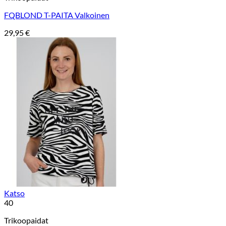
FQBLOND T-PAITA Valkoinen
29,95
€
Katso
40
Trikoopaidat