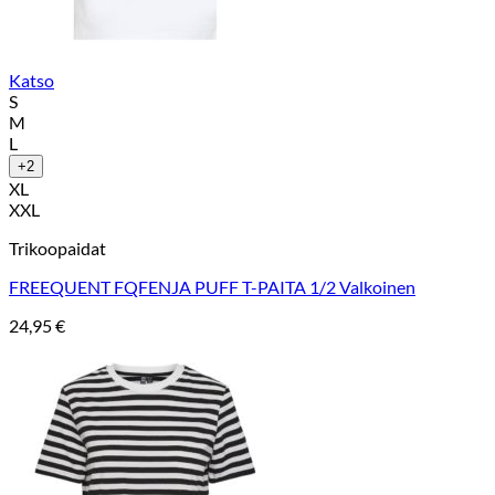
Katso
S
M
L
+2
XL
XXL
Trikoopaidat
FREEQUENT FQFENJA PUFF T-PAITA 1/2 Valkoinen
24,95
€