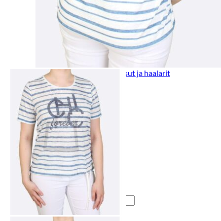
Lasten pyjamat
Kylpytakit
Lasten asusteet
Vyöt, käsineet,pipot, ym
Sukat, sukkahousut, ym
Lasten ulkoilu
Lasten takit
Ulkoilupuvut, housut ja haalarit
Kirjaudu
Ostoskori on tyhjä.
Takaisin kauppaan
Etsi: