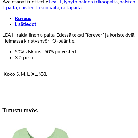
Avainsanat tuotteelle
Lea H.
,
lyhythihainen trikoopaita
,
naisten
t-paita
,
naisten trikoopaita
,
raitapaita
Kuvaus
Lisätiedot
LEA H raidallinen t-paita. Edessä teksti ”forever” ja koristekiviä.
Helmassa kiristysnyöri. O-pääntie.
50% viskoosi, 50% polyesteri
30° pesu
Koko
S, M, L, XL, XXL
Tutustu myös