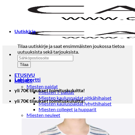
Skip
to
content
Uutiskirje
Tilaa uutiskirje ja saat ensimmäisten joukossa tietoa
uutuuksista sekä tarjouksista.
ETUSIVU
Lahjakortti
MIEHET
Miesten paidat
yli 70€ tilaukset toimituskuluitta!
Miesten T-paidat
Miesten kauluspaidat pitkähihaiset
yli 70€ tilaukset toimituskuluitta!
Miesten kauluspaidat lyhythihaiset
Miesten colleget ja hupparit
Miesten neuleet
Miesten neulepuserot
Miesten neuletakit
Puvut ja blazerit