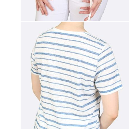
Naisten aamutakit ja kylpytakit
Naisten takit
Naisten kevät-ja syystakit
Naisten nahkatakit
Naisten talvitakit
LAPSET
Lasten paidat
Lasten paidat
Lasten kauluspaidat
Lasten trikoopaidat
Lasten colleget ja hupparit
Lasten neuleet
Lasten mekot ja hameet
Mekot ja hameet
Lasten puvut,bleiserit,liivit
Liivit
Lasten housut
Lasten housut
Lasten trikoo-ja collegehousut
Lasten farkut
Lasten shortsit
Lasten juhlahousut
Yöasut ja kylpytakit
Lasten yöpaidat