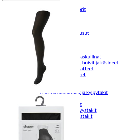
Puvut
Puvuntakit ja blazerit
Miesten housut
Miesten housut
Miesten farkut
Miesten collegehousut
Miesten shortsit
Miesten asusteet
Vyöt ja olkaimet
Solmiot, rusetit ja taskuliinat
Miesten päähineet, huivit ja käsineet
Miesten yöasut ja alusvaatteet
Miesten alusvaatteet
Miesten sukat
Miesten yöasut
Miesten aamutakit ja kylpytakit
Miesten takit
Miesten nahkatakit
Miesten kevät-ja syystakit
Miesten villakangastakit
Miesten talvitakit
NAISET
Naisten paidat
Naisten colleget