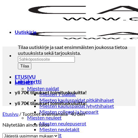
Skip
to
content
Uutiskirje
Tilaa uutiskirje ja saat ensimmäisten joukossa tietoa
uutuuksista sekä tarjouksista.
ETUSIVU
Lahjakortti
MIEHET
Miesten paidat
yli 70€ tilaukset toimituskuluitta!
Miesten T-paidat
Miesten kauluspaidat pitkähihaiset
yli 70€ tilaukset toimituskuluitta!
Miesten kauluspaidat lyhythihaiset
Miesten colleget ja hupparit
Etusivu
/
Tuotteet avainsanalla “40 den”
Miesten neuleet
Miesten neulepuserot
Näytetään ainoa tulos
Miesten neuletakit
Puvut ja blazerit