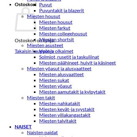
Ostoskori
Puvut
Puvuntakit ja blazerit
Miesten housut
Miesten housut
Miesten farkut
Miesten collegehousut
Miesten shortsit
Ostoskori on tyhjä.
Miesten asusteet
Takaisin kauppaan
Vyöt ja olkaimet
Solmiot, rusetit ja taskuliinat
Miesten päähineet, huivit ja käsineet
Miesten yöasut ja alusvaatteet
Miesten alusvaatteet
Miesten sukat
Miesten yöasut
Miesten aamutakit ja kylpytakit
Miesten takit
Miesten nahkatakit
Miesten kevät-ja syystakit
Miesten villakangastakit
Miesten talvitakit
NAISET
Naisten paidat