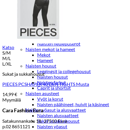
Paidat, tunikat ja jakut
Trikoopaidat
Naisten puserot
Tunikat
Jakut ja liivit
Naisten neuleet
Naisten neuletakit
Naisten neulepuserot
Katso
Naisten mekot ja hameet
S/M
Mekot
M/L
Hameet
L/XL
Naisten housut
Leggingsit ja collegehousut
Sukat ja sukkahousut
Naisten housut
Naisten farkut
PIECES PCSHAPER 40 DEN TIGHTS Musta
Caprit ja shortsit
Naisten asusteet
14,99
€
Vyöt ja korut
Myymälä
Naisten päähineet, huivit ja käsineet
Cara Fashion Eura
Naisten yöasut ja alusvaatteet
Naisten alusvaatteet
Satakunnankatu 18, 27510 Eura
Sukat ja sukkahousut
p.02 8651121
Naisten yöasut