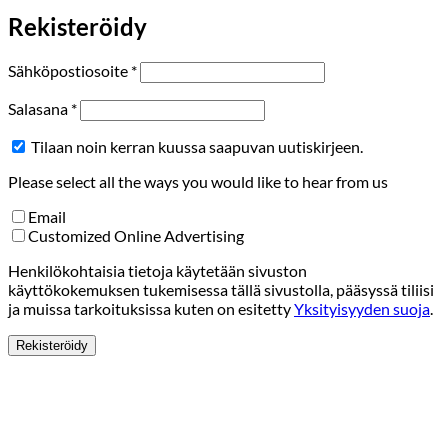
Rekisteröidy
Vaaditaan
Sähköpostiosoite
*
Vaaditaan
Salasana
*
Tilaan noin kerran kuussa saapuvan uutiskirjeen.
Please select all the ways you would like to hear from us
Email
Customized Online Advertising
Henkilökohtaisia tietoja käytetään sivuston
käyttökokemuksen tukemisessa tällä sivustolla, pääsyssä tiliisi
ja muissa tarkoituksissa kuten on esitetty
Yksityisyyden suoja
.
Rekisteröidy