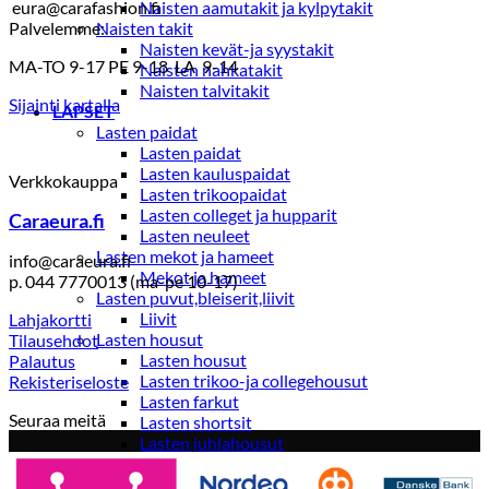
eura@carafashion.fi
Naisten aamutakit ja kylpytakit
Palvelemme:
Naisten takit
Naisten kevät-ja syystakit
MA-TO 9-17 PE 9-18 LA 9-14
Naisten nahkatakit
Naisten talvitakit
Sijainti kartalla
LAPSET
Lasten paidat
Lasten paidat
Lasten kauluspaidat
Verkkokauppa
Lasten trikoopaidat
Lasten colleget ja hupparit
Caraeura.fi
Lasten neuleet
Lasten mekot ja hameet
info@caraeura.fi
Mekot ja hameet
p. 044 7770013 (ma-pe 10-17)
Lasten puvut,bleiserit,liivit
Liivit
Lahjakortti
Lasten housut
Tilausehdot
Lasten housut
Palautus
Lasten trikoo-ja collegehousut
Rekisteriseloste
Lasten farkut
Seuraa meitä
Lasten shortsit
Lasten juhlahousut
Yöasut ja kylpytakit
Lasten yöpaidat