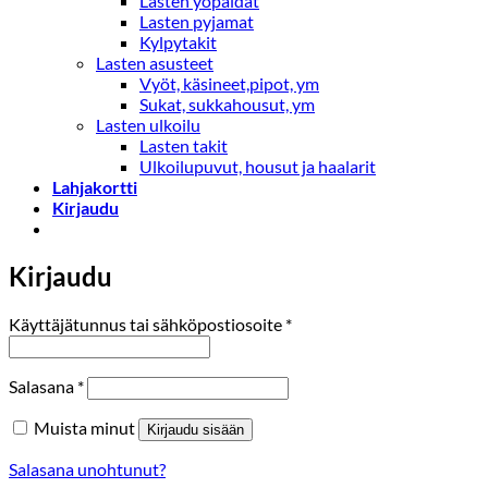
Lasten yöpaidat
Lasten pyjamat
Kylpytakit
Lasten asusteet
Vyöt, käsineet,pipot, ym
Sukat, sukkahousut, ym
Lasten ulkoilu
Lasten takit
Ulkoilupuvut, housut ja haalarit
Lahjakortti
Kirjaudu
Kirjaudu
Vaaditaan
Käyttäjätunnus tai sähköpostiosoite
*
Vaaditaan
Salasana
*
Muista minut
Kirjaudu sisään
Salasana unohtunut?