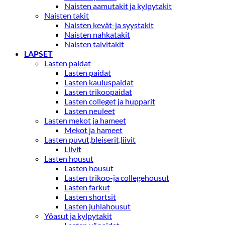
Naisten aamutakit ja kylpytakit
Naisten takit
Naisten kevät-ja syystakit
Naisten nahkatakit
Naisten talvitakit
LAPSET
Lasten paidat
Lasten paidat
Lasten kauluspaidat
Lasten trikoopaidat
Lasten colleget ja hupparit
Lasten neuleet
Lasten mekot ja hameet
Mekot ja hameet
Lasten puvut,bleiserit,liivit
Liivit
Lasten housut
Lasten housut
Lasten trikoo-ja collegehousut
Lasten farkut
Lasten shortsit
Lasten juhlahousut
Yöasut ja kylpytakit