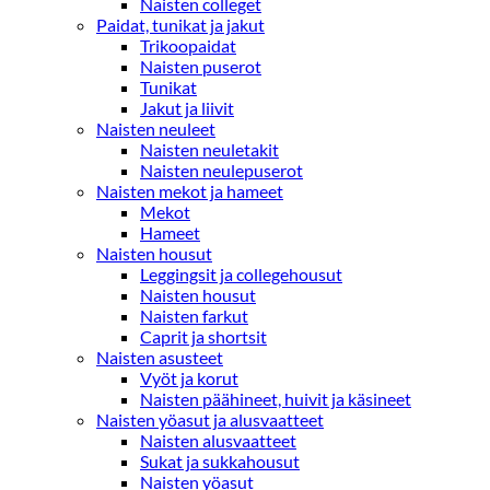
Naisten colleget
Paidat, tunikat ja jakut
Trikoopaidat
Naisten puserot
Tunikat
Jakut ja liivit
Naisten neuleet
Naisten neuletakit
Naisten neulepuserot
Naisten mekot ja hameet
Mekot
Hameet
Naisten housut
Leggingsit ja collegehousut
Naisten housut
Naisten farkut
Caprit ja shortsit
Naisten asusteet
Vyöt ja korut
Naisten päähineet, huivit ja käsineet
Naisten yöasut ja alusvaatteet
Naisten alusvaatteet
Sukat ja sukkahousut
Naisten yöasut