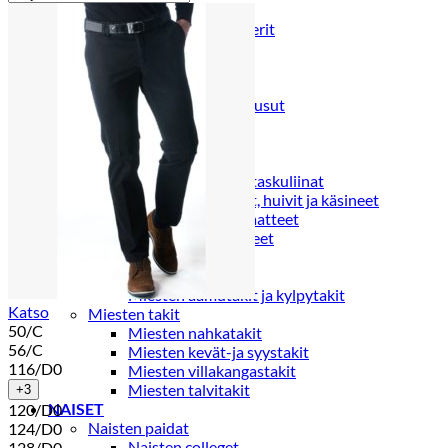
Puvut
Puvuntakit ja blazerit
Miesten housut
Miesten housut
Miesten farkut
Miesten collegehousut
Miesten shortsit
Miesten asusteet
Vyöt ja olkaimet
Solmiot, rusetit ja taskuliinat
Miesten päähineet, huivit ja käsineet
Miesten yöasut ja alusvaatteet
Miesten alusvaatteet
Miesten sukat
Miesten yöasut
Miesten aamutakit ja kylpytakit
Katso
Miesten takit
50/C
Miesten nahkatakit
56/C
Miesten kevät-ja syystakit
116/D0
Miesten villakangastakit
Miesten talvitakit
+3
NAISET
120/D0
Naisten paidat
124/D0
Naisten colleget
128/D0