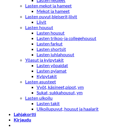
Lasten neuleet
Lasten mekot ja hameet
Mekot ja hameet
Lasten puvut,bleiserit,liivit
Liivit
Lasten housut
Lasten housut
Lasten trikoo-ja collegehousut
Lasten farkut
Lasten shortsit
Lasten juhlahousut
Yöasut ja kylpytakit
Lasten yöpaidat
Lasten pyjamat
Kylpytakit
Lasten asusteet
Vyöt, käsineet,pipot, ym
Sukat, sukkahousut, ym
Lasten ulkoilu
Lasten takit
Ulkoilupuvut, housut ja haalarit
Lahjakortti
Kirjaudu