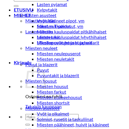
Lasten pyjamat
ETUSIVU
Kylpytakit
MIEHET
Lasten asusteet
Miesten paidat
Vyöt, käsineet,pipot, ym
Sukat, sukkahousut, ym
Miesten T-paidat
Lasten ulkoilu
Miesten kauluspaidat pitkähihaiset
Lasten takit
Miesten kauluspaidat lyhythihaiset
Ulkoilupuvut, housut ja haalarit
Miesten colleget ja hupparit
Miesten neuleet
Miesten neulepuserot
Miesten neuletakit
Kirjaudu
Puvut ja blazerit
Puvut
Puvuntakit ja blazerit
Miesten housut
Miesten housut
Miesten farkut
Ostoskori on tyhjä.
Miesten collegehousut
Miesten shortsit
Takaisin kauppaan
Miesten asusteet
Vyöt ja olkaimet
Etsi:
Solmiot, rusetit ja taskuliinat
Miesten päähineet, huivit ja käsineet