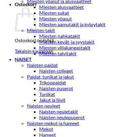
Miesten yöasut ja alusvaatteet
Ostoskori
Miesten alusvaatteet
Miesten sukat
Miesten yöasut
Miesten aamutakit ja kylpytakit
Miesten takit
Miesten nahkatakit
Ostoskori on tyhjä.
Miesten kevät-ja syystakit
Miesten villakangastakit
Takaisin kauppaan
Miesten talvitakit
NAISET
Naisten paidat
Naisten colleget
Paidat, tunikat ja jakut
Trikoopaidat
Naisten puserot
Tunikat
Jakut ja liivit
Naisten neuleet
Naisten neuletakit
Naisten neulepuserot
Naisten mekot ja hameet
Mekot
Hameet