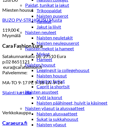
Paidat, tunikat ja jakut
Miesten housut
Trikoopaidat
Naisten puserot
BUZO PV-STR HOUSU Musta
Tunikat
Jakut ja liivit
119,00
€
Naisten neuleet
Myymälä
Naisten neuletakit
Naisten neulepuserot
Cara Fashion Eura
Naisten mekot ja hameet
Mekot
Satakunnankatu 18, 27510 Eura
Hameet
p.02 8651121
Naisten housut
eura@carafashion.fi
Leggingsit ja collegehousut
Palvelemme:
Naisten housut
Naisten farkut
MA-TO 9-17 PE 9-18 LA 9-14
Caprit ja shortsit
Naisten asusteet
Sijainti kartalla
Vyöt ja korut
Naisten päähineet, huivit ja käsineet
Naisten yöasut ja alusvaatteet
Verkkokauppa
Naisten alusvaatteet
Sukat ja sukkahousut
Caraeura.fi
Naisten yöasut