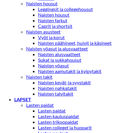
Naisten housut
Leggingsit ja collegehousut
Naisten housut
Naisten farkut
Caprit ja shortsit
Naisten asusteet
Vyöt ja korut
Naisten päähineet, huivit ja käsineet
Naisten yöasut ja alusvaatteet
Naisten alusvaatteet
Sukat ja sukkahousut
Naisten yöasut
Naisten aamutakit ja kylpytakit
Naisten takit
Naisten kevät-ja syystakit
Naisten nahkatakit
Naisten talvitakit
LAPSET
Lasten paidat
Lasten paidat
Lasten kauluspaidat
Lasten trikoopaidat
Lasten colleget ja hupparit