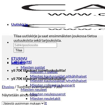
Skip
to
content
Uutiskirje
Tilaa uutiskirje ja saat ensimmäisten joukossa tietoa
uutuuksista sekä tarjouksista.
ETUSIVU
Lahjakortti
MIEHET
Miesten paidat
yli 70€ tilaukset toimituskuluitta!
Miesten T-paidat
Miesten kauluspaidat pitkähihaiset
yli 70€ tilaukset toimituskuluitta!
Miesten kauluspaidat lyhythihaiset
Miesten colleget ja hupparit
Etusivu
/
Tuotteet avainsanalla “7300”
Miesten neuleet
Miesten neulepuserot
Näytetään ainoa tulos
Miesten neuletakit
Puvut ja blazerit