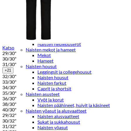
Paidat, tunikat ja jakut
Trikoopaidat
Naisten puserot
Tunikat
Jakut ja liivit
Naisten neuleet
Naisten neuletakit
Naisten neulepuserot
Katso
Naisten mekot ja hameet
29/30"
Mekot
30/30"
Hameet
31/30"
Naisten housut
+21
Leggingsit ja collegehousut
32/30"
Naisten housut
33/30"
Naisten farkut
34/30"
Caprit ja shortsit
35/30"
Naisten asusteet
36/30"
Vyöt ja korut
38/30"
Naisten päähineet, huivit ja käsineet
40/30"
Naisten yöasut ja alusvaatteet
29/32"
Naisten alusvaatteet
30/32"
Sukat ja sukkahousut
31/32"
Naisten yöasut