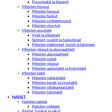
Puvuntakit ja blazerit
Miesten housut
Miesten housut
Miesten farkut
Miesten collegehousut
Miesten shortsit
Miesten asusteet
Vyöt ja olkaimet
Solmiot, rusetit ja taskuliinat
Miesten päähineet, huivit ja käsineet
Miesten yöasut ja alusvaatteet
Miesten alusvaatteet
Miesten sukat
Miesten yöasut
Miesten aamutakit ja kylpytakit
Miesten takit
Miesten nahkatakit
Miesten kevät-ja syystakit
Miesten villakangastakit
Miesten talvitakit
NAISET
Naisten paidat
Naisten colleget
Paidat, tunikat ja jakut