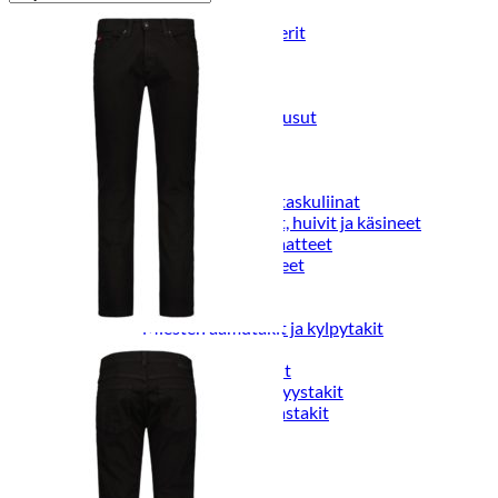
Puvut
Puvuntakit ja blazerit
Miesten housut
Miesten housut
Miesten farkut
Miesten collegehousut
Miesten shortsit
Miesten asusteet
Vyöt ja olkaimet
Solmiot, rusetit ja taskuliinat
Miesten päähineet, huivit ja käsineet
Miesten yöasut ja alusvaatteet
Miesten alusvaatteet
Miesten sukat
Miesten yöasut
Miesten aamutakit ja kylpytakit
Miesten takit
Miesten nahkatakit
Miesten kevät-ja syystakit
Miesten villakangastakit
Miesten talvitakit
NAISET
Naisten paidat
Naisten colleget