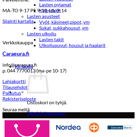
Lasten pyjamat
MA-TO 9-17 PE 9-18 LA 9-14
Kylpytakit
Lasten asusteet
Sijainti kartalla
Vyöt, käsineet,pipot, ym
Sukat, sukkahousut, ym
Lasten ulkoilu
Lasten takit
Verkkokauppa
Ulkoilupuvut, housut ja haalarit
Caraeura.fi
info@caraeura.fi
Kirjaudu
p. 044 7770013 (ma-pe 10-17)
Lahjakortti
Tilausehdot
Palautus
Rekisteriseloste
Ostoskori on tyhjä.
Seuraa meitä
Takaisin kauppaan
Etsi: