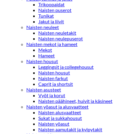
Trikoopaidat
Naisten puserot
Tunikat
Jakut ja liivit
Naisten neuleet
Naisten neuletakit
Naisten neulepuserot
Naisten mekot ja hameet
Mekot
Hameet
Naisten housut
Leggingsit ja collegehousut
Naisten housut
Naisten farkut
Caprit ja shortsit
Naisten asusteet
Vyöt ja korut
Naisten päähineet, huivit ja käsineet
Naisten yöasut ja alusvaatteet
Naisten alusvaatteet
Sukat ja sukkahousut
Naisten yöasut
Naisten aamutakit ja kylpytakit