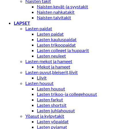
Naisten takit
Naisten kevät-ja syystakit
Naisten nahkatakit
Naisten talvitakit
LAPSET
Lasten paidat
Lasten paidat
Lasten kauluspaidat
Lasten trikoopaidat
Lasten colleget ja hupparit
Lasten neuleet
Lasten mekot ja hameet
Mekot ja hameet
Lasten puvut,bleiserit,liivit
Liivit
Lasten housut
Lasten housut
Lasten trikoo-ja collegehousut
Lasten farkut
Lasten shortsit
Lasten juhlahousut
Yöasut ja kylpytakit
Lasten yöpaidat
Lasten pyjamat