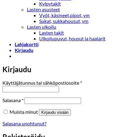
Kylpytakit
Lasten asusteet
Vyöt, käsineet,pipot, ym
Sukat, sukkahousut, ym
Lasten ulkoilu
Lasten takit
Ulkoilupuvut, housut ja haalarit
Lahjakortti
Kirjaudu
Kirjaudu
Vaaditaan
Käyttäjätunnus tai sähköpostiosoite
*
Vaaditaan
Salasana
*
Muista minut
Kirjaudu sisään
Salasana unohtunut?
Rekisteröidy