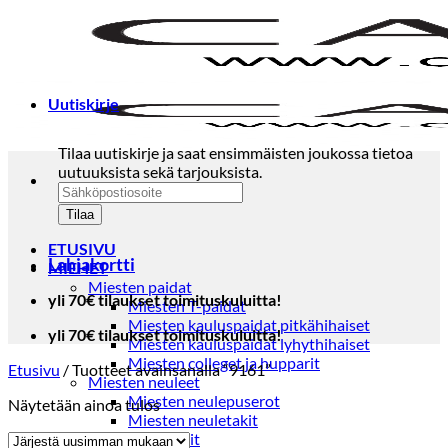
Skip
to
content
Uutiskirje
Tilaa uutiskirje ja saat ensimmäisten joukossa tietoa
uutuuksista sekä tarjouksista.
ETUSIVU
Lahjakortti
MIEHET
Miesten paidat
yli 70€ tilaukset toimituskuluitta!
Miesten T-paidat
Miesten kauluspaidat pitkähihaiset
yli 70€ tilaukset toimituskuluitta!
Miesten kauluspaidat lyhythihaiset
Miesten colleget ja hupparit
Etusivu
/
Tuotteet avainsanalla “9161”
Miesten neuleet
Miesten neulepuserot
Näytetään ainoa tulos
Miesten neuletakit
Puvut ja blazerit