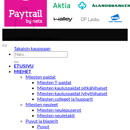
Ostoskori
Copyright 2026 ©
Ostoskori on tyhjä.
Caraeura
Takaisin kauppaan
Etsi:
ETUSIVU
MIEHET
Miesten paidat
Miesten T-paidat
Miesten kauluspaidat pitkähihaiset
Miesten kauluspaidat lyhythihaiset
Miesten colleget ja hupparit
Miesten neuleet
Miesten neulepuserot
Miesten neuletakit
Puvut ja blazerit
Puvut