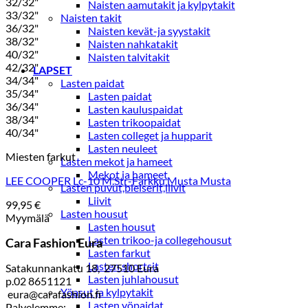
32/32"
Naisten aamutakit ja kylpytakit
33/32"
Naisten takit
36/32"
Naisten kevät-ja syystakit
38/32"
Naisten nahkatakit
40/32"
Naisten talvitakit
42/32"
LAPSET
34/34"
Lasten paidat
35/34"
Lasten paidat
36/34"
Lasten kauluspaidat
38/34"
Lasten trikoopaidat
40/34"
Lasten colleget ja hupparit
Lasten neuleet
Miesten farkut
Lasten mekot ja hameet
Mekot ja hameet
LEE COOPER Lc-10 M.Str-Farkku Musta Musta
Lasten puvut,bleiserit,liivit
Liivit
99,95
€
Lasten housut
Myymälä
Lasten housut
Lasten trikoo-ja collegehousut
Cara Fashion Eura
Lasten farkut
Lasten shortsit
Satakunnankatu 18, 27510 Eura
Lasten juhlahousut
p.02 8651121
Yöasut ja kylpytakit
eura@carafashion.fi
Lasten yöpaidat
Palvelemme: