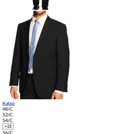
Katso
48/C
52/C
54/C
+13
56/C