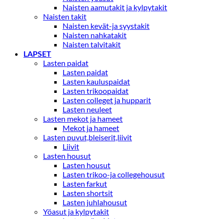
Naisten aamutakit ja kylpytakit
Naisten takit
Naisten kevät-ja syystakit
Naisten nahkatakit
Naisten talvitakit
LAPSET
Lasten paidat
Lasten paidat
Lasten kauluspaidat
Lasten trikoopaidat
Lasten colleget ja hupparit
Lasten neuleet
Lasten mekot ja hameet
Mekot ja hameet
Lasten puvut,bleiserit,liivit
Liivit
Lasten housut
Lasten housut
Lasten trikoo-ja collegehousut
Lasten farkut
Lasten shortsit
Lasten juhlahousut
Yöasut ja kylpytakit