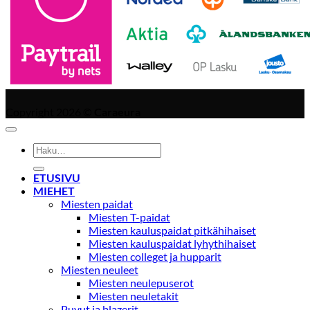
Copyright 2026 ©
Caraeura
Etsi:
ETUSIVU
MIEHET
Miesten paidat
Miesten T-paidat
Miesten kauluspaidat pitkähihaiset
Miesten kauluspaidat lyhythihaiset
Miesten colleget ja hupparit
Miesten neuleet
Miesten neulepuserot
Miesten neuletakit
Puvut ja blazerit