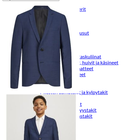
Puvut
Puvuntakit ja blazerit
Miesten housut
Miesten housut
Miesten farkut
Miesten collegehousut
Miesten shortsit
Miesten asusteet
Vyöt ja olkaimet
Solmiot, rusetit ja taskuliinat
Miesten päähineet, huivit ja käsineet
Miesten yöasut ja alusvaatteet
Miesten alusvaatteet
Miesten sukat
Miesten yöasut
Miesten aamutakit ja kylpytakit
Miesten takit
Miesten nahkatakit
Miesten kevät-ja syystakit
Miesten villakangastakit
Miesten talvitakit
NAISET
Naisten paidat
Naisten colleget