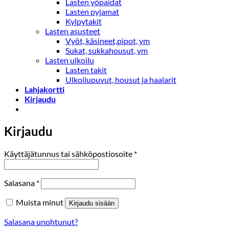
Lasten yöpaidat
Lasten pyjamat
Kylpytakit
Lasten asusteet
Vyöt, käsineet,pipot, ym
Sukat, sukkahousut, ym
Lasten ulkoilu
Lasten takit
Ulkoilupuvut, housut ja haalarit
Lahjakortti
Kirjaudu
Kirjaudu
Vaaditaan
Käyttäjätunnus tai sähköpostiosoite
*
Vaaditaan
Salasana
*
Muista minut
Kirjaudu sisään
Salasana unohtunut?