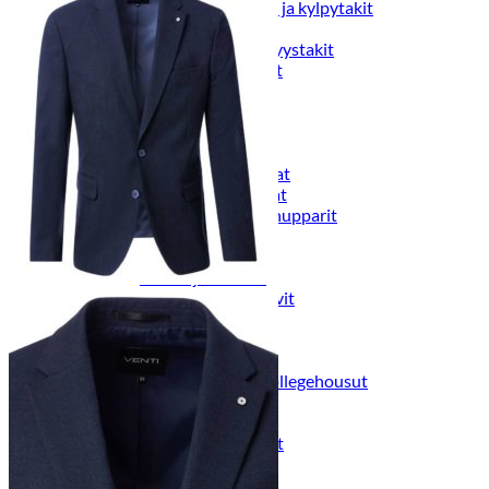
Naisten aamutakit ja kylpytakit
Naisten takit
Naisten kevät-ja syystakit
Naisten nahkatakit
Naisten talvitakit
LAPSET
Lasten paidat
Lasten paidat
Lasten kauluspaidat
Lasten trikoopaidat
Lasten colleget ja hupparit
Lasten neuleet
Lasten mekot ja hameet
Mekot ja hameet
Lasten puvut,bleiserit,liivit
Liivit
Lasten housut
Lasten housut
Lasten trikoo-ja collegehousut
Lasten farkut
Lasten shortsit
Lasten juhlahousut
Yöasut ja kylpytakit
Lasten yöpaidat