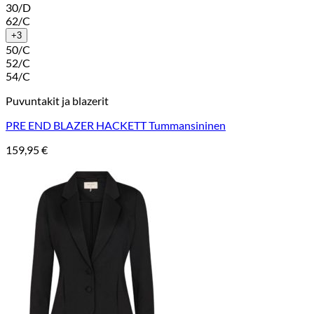
30/D
62/C
+3
50/C
52/C
54/C
Puvuntakit ja blazerit
PRE END BLAZER HACKETT Tummansininen
159,95
€