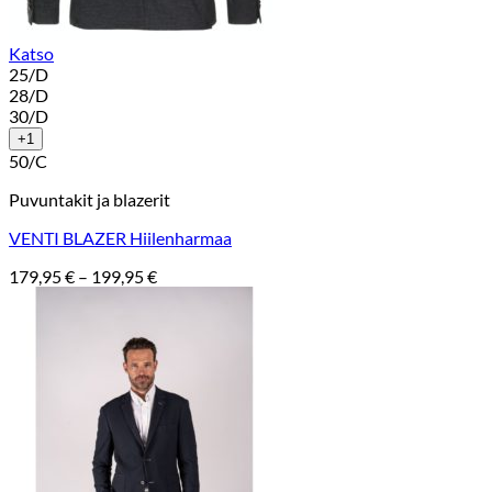
Katso
25/D
28/D
30/D
+1
50/C
Puvuntakit ja blazerit
VENTI BLAZER Hiilenharmaa
Hintaluokka:
179,95
€
–
199,95
€
179,95 €
-
199,95 €