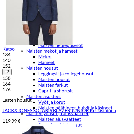
Paidat, tunikat ja jakut
Trikoopaidat
Naisten puserot
Tunikat
Jakut ja liivit
Naisten neuleet
Naisten neuletakit
Naisten neulepuserot
Katso
Naisten mekot ja hameet
134
Mekot
140
Hameet
152
Naisten housut
+3
Leggingsit ja collegehousut
158
Naisten housut
164
Naisten farkut
176
Caprit ja shortsit
Naisten asusteet
Lasten housut
Vyöt ja korut
Naisten päähineet, huivit ja käsineet
JACK&JONES SOLARIS BLAZER JUNIOR Keskisininen
Naisten yöasut ja alusvaatteet
Naisten alusvaatteet
119,99
€
Sukat ja sukkahousut
Naisten yöasut