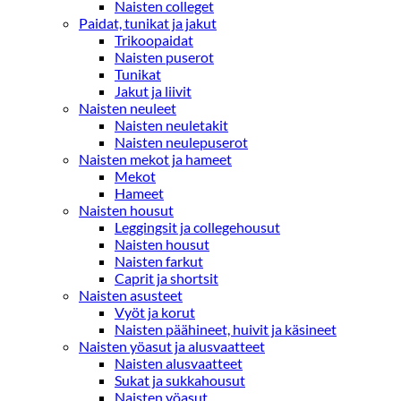
Naisten colleget
Paidat, tunikat ja jakut
Trikoopaidat
Naisten puserot
Tunikat
Jakut ja liivit
Naisten neuleet
Naisten neuletakit
Naisten neulepuserot
Naisten mekot ja hameet
Mekot
Hameet
Naisten housut
Leggingsit ja collegehousut
Naisten housut
Naisten farkut
Caprit ja shortsit
Naisten asusteet
Vyöt ja korut
Naisten päähineet, huivit ja käsineet
Naisten yöasut ja alusvaatteet
Naisten alusvaatteet
Sukat ja sukkahousut
Naisten yöasut