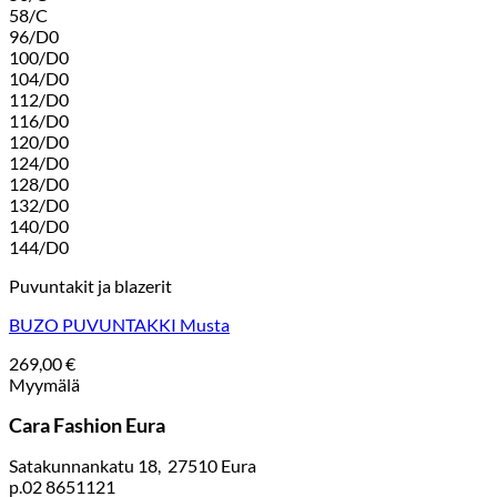
58/C
96/D0
100/D0
104/D0
112/D0
116/D0
120/D0
124/D0
128/D0
132/D0
140/D0
144/D0
Puvuntakit ja blazerit
BUZO PUVUNTAKKI Musta
269,00
€
Myymälä
Cara Fashion Eura
Satakunnankatu 18, 27510 Eura
p.02 8651121