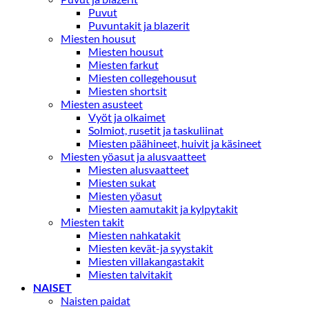
Puvut
Puvuntakit ja blazerit
Miesten housut
Miesten housut
Miesten farkut
Miesten collegehousut
Miesten shortsit
Miesten asusteet
Vyöt ja olkaimet
Solmiot, rusetit ja taskuliinat
Miesten päähineet, huivit ja käsineet
Miesten yöasut ja alusvaatteet
Miesten alusvaatteet
Miesten sukat
Miesten yöasut
Miesten aamutakit ja kylpytakit
Miesten takit
Miesten nahkatakit
Miesten kevät-ja syystakit
Miesten villakangastakit
Miesten talvitakit
NAISET
Naisten paidat