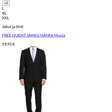
+3
L
XL
XXL
Jakut ja liivit
FREE QUENT JAKKU NANNI Musta
59,95
€