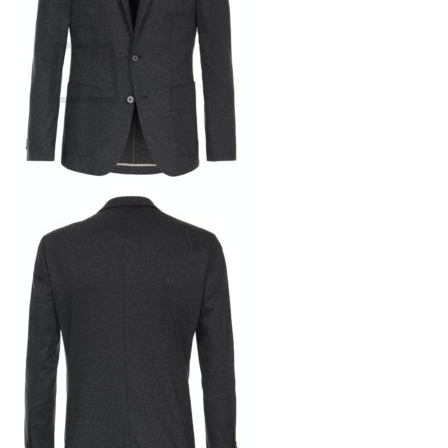
Ostoskori
Ostoskori on tyhjä.
Takaisin kauppaan