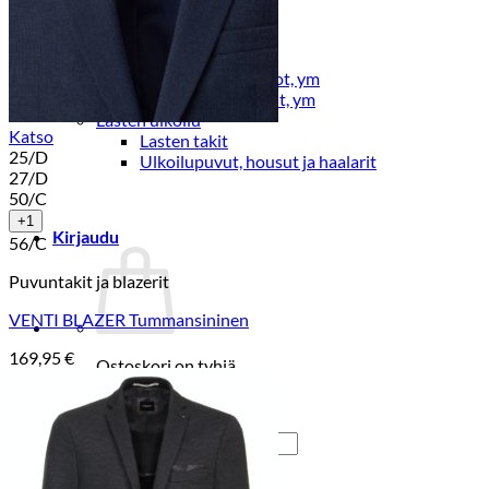
Lasten pyjamat
Kylpytakit
Lasten asusteet
Vyöt, käsineet,pipot, ym
Sukat, sukkahousut, ym
Lasten ulkoilu
Katso
Lasten takit
25/D
Ulkoilupuvut, housut ja haalarit
27/D
50/C
+1
Kirjaudu
56/C
Puvuntakit ja blazerit
VENTI BLAZER Tummansininen
169,95
€
Ostoskori on tyhjä.
Takaisin kauppaan
Etsi: