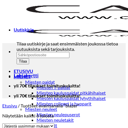
Skip
to
content
Uutiskirje
Tilaa uutiskirje ja saat ensimmäisten joukossa tietoa
uutuuksista sekä tarjouksista.
ETUSIVU
Lahjakortti
MIEHET
Miesten paidat
yli 70€ tilaukset toimituskuluitta!
Miesten T-paidat
Miesten kauluspaidat pitkähihaiset
yli 70€ tilaukset toimituskuluitta!
Miesten kauluspaidat lyhythihaiset
Miesten colleget ja hupparit
Etusivu
/
Tuotteet avainsanalla “blazer”
Miesten neuleet
Miesten neulepuserot
Sorted
Näytetään kaikki 6 tulosta
Miesten neuletakit
by
Puvut ja blazerit
latest