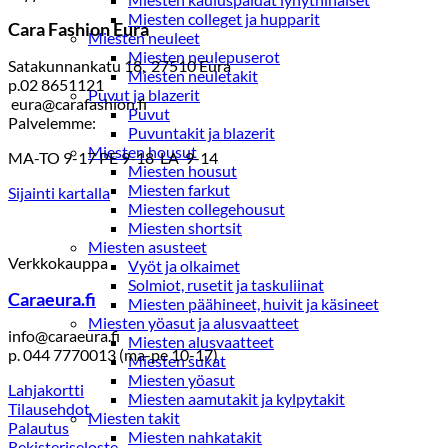
Miesten colleget ja hupparit
Cara Fashion Eura
Miesten neuleet
Miesten neulepuserot
Satakunnankatu 18, 27510 Eura
Miesten neuletakit
p.02 8651121
Puvut ja blazerit
eura@carafashion.fi
Puvut
Palvelemme:
Puvuntakit ja blazerit
Miesten housut
MA-TO 9-17 PE 9-18 LA 9-14
Miesten housut
Miesten farkut
Sijainti kartalla
Miesten collegehousut
Miesten shortsit
Miesten asusteet
Verkkokauppa
Vyöt ja olkaimet
Solmiot, rusetit ja taskuliinat
Caraeura.fi
Miesten päähineet, huivit ja käsineet
Miesten yöasut ja alusvaatteet
info@caraeura.fi
Miesten alusvaatteet
p. 044 7770013 (ma-pe 10-17)
Miesten sukat
Miesten yöasut
Lahjakortti
Miesten aamutakit ja kylpytakit
Tilausehdot
Miesten takit
Palautus
Miesten nahkatakit
Rekisteriseloste