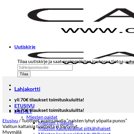
Skip
to
content
Uutiskirje
Tilaa uutiskirje ja saat ensimmäisten joukossa tietoa uutu
Lahjakortti
yli 70€ tilaukset toimituskuluitta!
ETUSIVU
yli 70€ tilaukset toimituskuluitta!
MIEHET
Miesten paidat
Etusivu
/
Tuotteet avainsanalla “naisten lyhyt yöpaita punos”
Miesten T-paidat
Valitun kaltaisia tuotteita ei löytynyt.
Miesten kauluspaidat pitkähihaiset
Myymälä
Miesten kauluspaidat lyhythihaiset