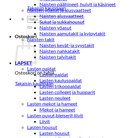
Naisten päähineet, huivit ja käsineet
Takaisin kauppaan
Naisten yöasut ja alusvaatteet
Naisten alusvaatteet
Etsi:
Sukat ja sukkahousut
Naisten yöasut
Naisten aamutakit ja kylpytakit
Ostoskori
Naisten takit
Naisten kevät-ja syystakit
Naisten nahkatakit
Naisten talvitakit
LAPSET
Lasten paidat
Ostoskori on tyhjä.
Lasten paidat
Lasten kauluspaidat
Takaisin kauppaan
Lasten trikoopaidat
Lasten colleget ja hupparit
Lasten neuleet
Lasten mekot ja hameet
Mekot ja hameet
Lasten puvut,bleiserit,liivit
Liivit
Lasten housut
Lasten housut