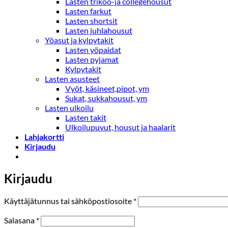
Lasten trikoo-ja collegehousut
Lasten farkut
Lasten shortsit
Lasten juhlahousut
Yöasut ja kylpytakit
Lasten yöpaidat
Lasten pyjamat
Kylpytakit
Lasten asusteet
Vyöt, käsineet,pipot, ym
Sukat, sukkahousut, ym
Lasten ulkoilu
Lasten takit
Ulkoilupuvut, housut ja haalarit
Lahjakortti
Kirjaudu
Kirjaudu
Vaaditaan
Käyttäjätunnus tai sähköpostiosoite
*
Vaaditaan
Salasana
*