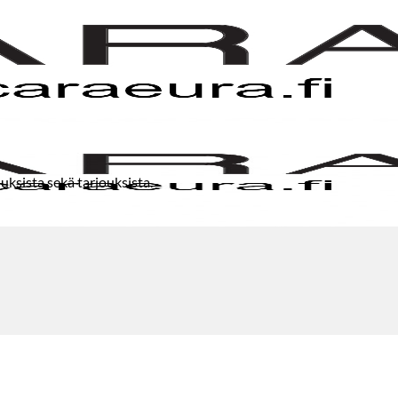
uksista sekä tarjouksista.