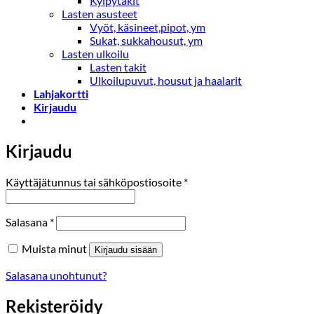
Kylpytakit
Lasten asusteet
Vyöt, käsineet,pipot, ym
Sukat, sukkahousut, ym
Lasten ulkoilu
Lasten takit
Ulkoilupuvut, housut ja haalarit
Lahjakortti
Kirjaudu
Kirjaudu
Vaaditaan
Käyttäjätunnus tai sähköpostiosoite
*
Vaaditaan
Salasana
*
Muista minut
Kirjaudu sisään
Salasana unohtunut?
Rekisteröidy