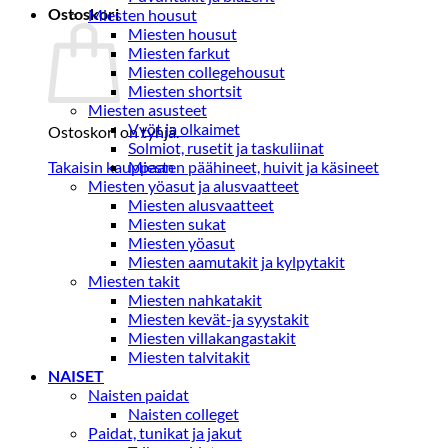
Ostoskori
Miesten housut
Miesten housut
Miesten farkut
Miesten collegehousut
Miesten shortsit
Miesten asusteet
Vyöt ja olkaimet
Ostoskori on tyhjä.
Solmiot, rusetit ja taskuliinat
Takaisin kauppaan
Miesten päähineet, huivit ja käsineet
Miesten yöasut ja alusvaatteet
Miesten alusvaatteet
Miesten sukat
Miesten yöasut
Miesten aamutakit ja kylpytakit
Miesten takit
Miesten nahkatakit
Miesten kevät-ja syystakit
Miesten villakangastakit
Miesten talvitakit
NAISET
Naisten paidat
Naisten colleget
Paidat, tunikat ja jakut