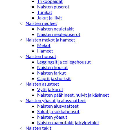
Trikoopaidat
Naisten puserot
Tunikat
Jakut ja liivit
Naisten neuleet
Naisten neuletakit
Naisten neulepuserot
Naisten mekot ja hameet
Mekot
Hameet
Naisten housut
Leggingsit ja collegehousut
Naisten housut
Naisten farkut
Caprit ja shortsit
Naisten asusteet
Vyöt ja korut
Naisten päähineet, huivit ja käsineet
Naisten yöasut ja alusvaatteet
Naisten alusvaatteet
Sukat ja sukkahousut
Naisten yöasut
Naisten aamutakit ja kylpytakit
Naisten takit