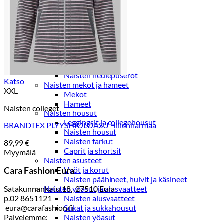
Paidat, tunikat ja jakut
Trikoopaidat
Naisten puserot
Tunikat
Jakut ja liivit
Naisten neuleet
Naisten neuletakit
Naisten neulepuserot
Katso
Naisten mekot ja hameet
XXL
Mekot
Hameet
Naisten colleget
Naisten housut
Leggingsit ja collegehousut
BRANDTEX PLYYSHIOLOASU Hiilenharmaa
Naisten housut
Naisten farkut
89,99
€
Caprit ja shortsit
Myymälä
Naisten asusteet
Cara Fashion Eura
Vyöt ja korut
Naisten päähineet, huivit ja käsineet
Satakunnankatu 18, 27510 Eura
Naisten yöasut ja alusvaatteet
p.02 8651121
Naisten alusvaatteet
eura@carafashion.fi
Sukat ja sukkahousut
Palvelemme:
Naisten yöasut