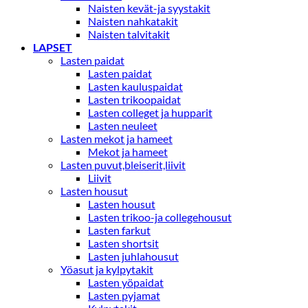
Naisten kevät-ja syystakit
Naisten nahkatakit
Naisten talvitakit
LAPSET
Lasten paidat
Lasten paidat
Lasten kauluspaidat
Lasten trikoopaidat
Lasten colleget ja hupparit
Lasten neuleet
Lasten mekot ja hameet
Mekot ja hameet
Lasten puvut,bleiserit,liivit
Liivit
Lasten housut
Lasten housut
Lasten trikoo-ja collegehousut
Lasten farkut
Lasten shortsit
Lasten juhlahousut
Yöasut ja kylpytakit
Lasten yöpaidat
Lasten pyjamat