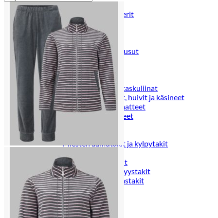
Puvut
Puvuntakit ja blazerit
Miesten housut
Miesten housut
Miesten farkut
Miesten collegehousut
Miesten shortsit
Miesten asusteet
Vyöt ja olkaimet
Solmiot, rusetit ja taskuliinat
Miesten päähineet, huivit ja käsineet
Miesten yöasut ja alusvaatteet
Miesten alusvaatteet
Miesten sukat
Miesten yöasut
Miesten aamutakit ja kylpytakit
Miesten takit
Miesten nahkatakit
Miesten kevät-ja syystakit
Miesten villakangastakit
Miesten talvitakit
NAISET
Naisten paidat
Naisten colleget