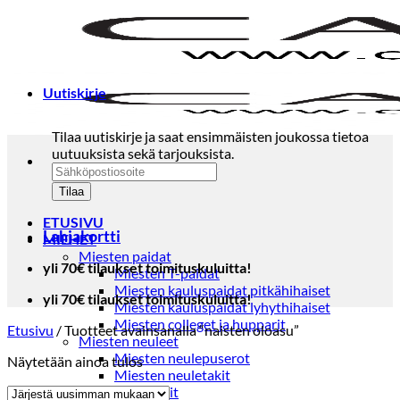
Skip
to
content
Uutiskirje
Tilaa uutiskirje ja saat ensimmäisten joukossa tietoa
uutuuksista sekä tarjouksista.
ETUSIVU
Lahjakortti
MIEHET
Miesten paidat
yli 70€ tilaukset toimituskuluitta!
Miesten T-paidat
Miesten kauluspaidat pitkähihaiset
yli 70€ tilaukset toimituskuluitta!
Miesten kauluspaidat lyhythihaiset
Miesten colleget ja hupparit
Etusivu
/
Tuotteet avainsanalla “naisten oloasu”
Miesten neuleet
Miesten neulepuserot
Näytetään ainoa tulos
Miesten neuletakit
Puvut ja blazerit