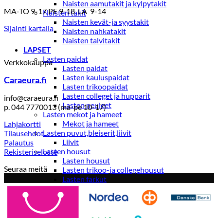
Naisten aamutakit ja kylpytakit
MA-TO 9-17 PE 9-18 LA 9-14
Naisten takit
Naisten kevät-ja syystakit
Sijainti kartalla
Naisten nahkatakit
Naisten talvitakit
LAPSET
Lasten paidat
Verkkokauppa
Lasten paidat
Lasten kauluspaidat
Caraeura.fi
Lasten trikoopaidat
Lasten colleget ja hupparit
info@caraeura.fi
Lasten neuleet
p. 044 7770013 (ma-pe 10-17)
Lasten mekot ja hameet
Mekot ja hameet
Lahjakortti
Lasten puvut,bleiserit,liivit
Tilausehdot
Liivit
Palautus
Lasten housut
Rekisteriseloste
Lasten housut
Seuraa meitä
Lasten trikoo-ja collegehousut
Lasten farkut
Lasten shortsit
Lasten juhlahousut
Yöasut ja kylpytakit
Lasten yöpaidat