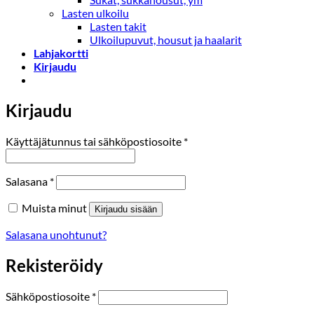
Lasten ulkoilu
Lasten takit
Ulkoilupuvut, housut ja haalarit
Lahjakortti
Kirjaudu
Kirjaudu
Vaaditaan
Käyttäjätunnus tai sähköpostiosoite
*
Vaaditaan
Salasana
*
Muista minut
Kirjaudu sisään
Salasana unohtunut?
Rekisteröidy
Vaaditaan
Sähköpostiosoite
*