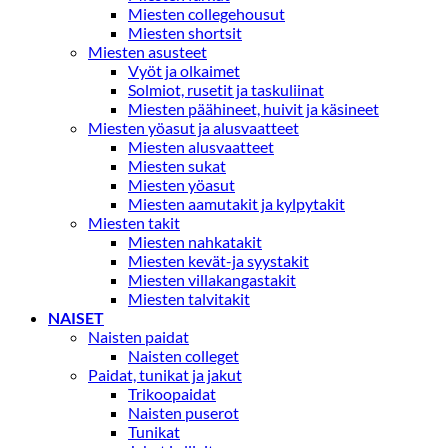
Miesten collegehousut
Miesten shortsit
Miesten asusteet
Vyöt ja olkaimet
Solmiot, rusetit ja taskuliinat
Miesten päähineet, huivit ja käsineet
Miesten yöasut ja alusvaatteet
Miesten alusvaatteet
Miesten sukat
Miesten yöasut
Miesten aamutakit ja kylpytakit
Miesten takit
Miesten nahkatakit
Miesten kevät-ja syystakit
Miesten villakangastakit
Miesten talvitakit
NAISET
Naisten paidat
Naisten colleget
Paidat, tunikat ja jakut
Trikoopaidat
Naisten puserot
Tunikat