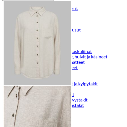
Puvut
Puvuntakit ja blazerit
Miesten housut
Miesten housut
Miesten farkut
Miesten collegehousut
Miesten shortsit
Miesten asusteet
Vyöt ja olkaimet
Solmiot, rusetit ja taskuliinat
Miesten päähineet, huivit ja käsineet
Miesten yöasut ja alusvaatteet
Miesten alusvaatteet
Miesten sukat
Miesten yöasut
Miesten aamutakit ja kylpytakit
Miesten takit
Miesten nahkatakit
Miesten kevät-ja syystakit
Miesten villakangastakit
Miesten talvitakit
NAISET
Naisten paidat
Naisten colleget