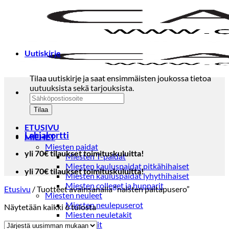
Skip
to
content
Uutiskirje
Tilaa uutiskirje ja saat ensimmäisten joukossa tietoa
uutuuksista sekä tarjouksista.
ETUSIVU
Lahjakortti
MIEHET
Miesten paidat
yli 70€ tilaukset toimituskuluitta!
Miesten T-paidat
Miesten kauluspaidat pitkähihaiset
yli 70€ tilaukset toimituskuluitta!
Miesten kauluspaidat lyhythihaiset
Miesten colleget ja hupparit
Etusivu
/
Tuotteet avainsanalla “naisten paitapusero”
Miesten neuleet
Miesten neulepuserot
Sorted
Näytetään kaikki 6 tulosta
Miesten neuletakit
by
Puvut ja blazerit
latest