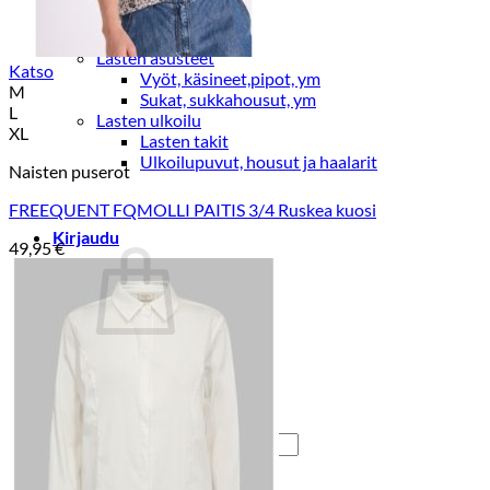
Lasten pyjamat
Kylpytakit
Lasten asusteet
Katso
Vyöt, käsineet,pipot, ym
M
Sukat, sukkahousut, ym
L
Lasten ulkoilu
XL
Lasten takit
Ulkoilupuvut, housut ja haalarit
Naisten puserot
FREEQUENT FQMOLLI PAITIS 3/4 Ruskea kuosi
Kirjaudu
49,95
€
Ostoskori on tyhjä.
Takaisin kauppaan
Etsi: