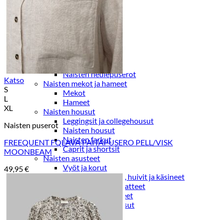
Paidat, tunikat ja jakut
Trikoopaidat
Naisten puserot
Tunikat
Jakut ja liivit
Naisten neuleet
Naisten neuletakit
Naisten neulepuserot
Katso
Naisten mekot ja hameet
S
Mekot
L
Hameet
XL
Naisten housut
Leggingsit ja collegehousut
Naisten puserot
Naisten housut
Naisten farkut
FREEQUENT FQLAVA PAITAPUSERO PELL/VISK
Caprit ja shortsit
MOONBEAM
Naisten asusteet
Vyöt ja korut
49,95
€
Naisten päähineet, huivit ja käsineet
Naisten yöasut ja alusvaatteet
Naisten alusvaatteet
Sukat ja sukkahousut
Naisten yöasut