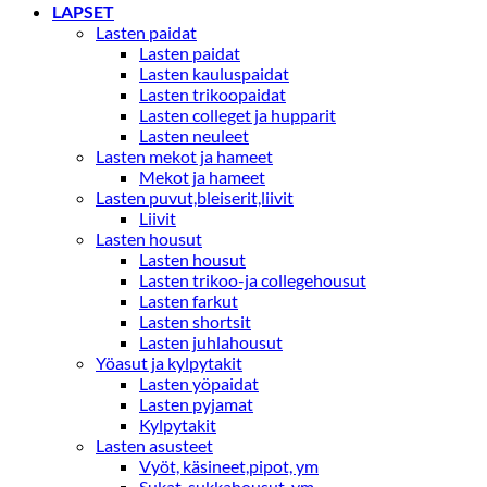
LAPSET
Lasten paidat
Lasten paidat
Lasten kauluspaidat
Lasten trikoopaidat
Lasten colleget ja hupparit
Lasten neuleet
Lasten mekot ja hameet
Mekot ja hameet
Lasten puvut,bleiserit,liivit
Liivit
Lasten housut
Lasten housut
Lasten trikoo-ja collegehousut
Lasten farkut
Lasten shortsit
Lasten juhlahousut
Yöasut ja kylpytakit
Lasten yöpaidat
Lasten pyjamat
Kylpytakit
Lasten asusteet
Vyöt, käsineet,pipot, ym
Sukat, sukkahousut, ym