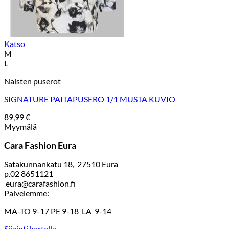
Katso
M
L
Naisten puserot
SIGNATURE PAITAPUSERO 1/1 MUSTA KUVIO
89,99
€
Myymälä
Cara Fashion Eura
Satakunnankatu 18, 27510 Eura
p.02 8651121
eura@carafashion.fi
Palvelemme:
MA-TO 9-17 PE 9-18 LA 9-14
Sijainti kartalla