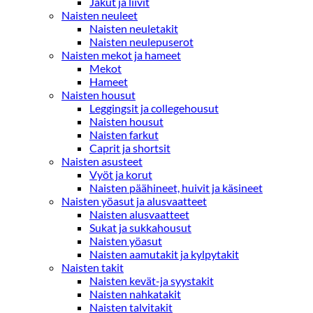
Jakut ja liivit
Naisten neuleet
Naisten neuletakit
Naisten neulepuserot
Naisten mekot ja hameet
Mekot
Hameet
Naisten housut
Leggingsit ja collegehousut
Naisten housut
Naisten farkut
Caprit ja shortsit
Naisten asusteet
Vyöt ja korut
Naisten päähineet, huivit ja käsineet
Naisten yöasut ja alusvaatteet
Naisten alusvaatteet
Sukat ja sukkahousut
Naisten yöasut
Naisten aamutakit ja kylpytakit
Naisten takit
Naisten kevät-ja syystakit
Naisten nahkatakit
Naisten talvitakit