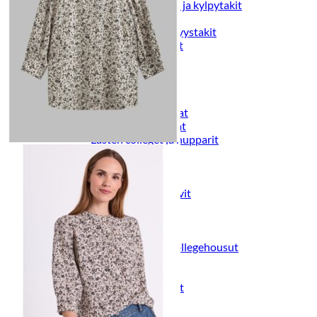
Naisten aamutakit ja kylpytakit
Naisten takit
Naisten kevät-ja syystakit
Naisten nahkatakit
Naisten talvitakit
LAPSET
Lasten paidat
Lasten paidat
Lasten kauluspaidat
Lasten trikoopaidat
Lasten colleget ja hupparit
Lasten neuleet
Lasten mekot ja hameet
Mekot ja hameet
Lasten puvut,bleiserit,liivit
Liivit
Lasten housut
Lasten housut
Lasten trikoo-ja collegehousut
Lasten farkut
Lasten shortsit
Lasten juhlahousut
Yöasut ja kylpytakit
Lasten yöpaidat