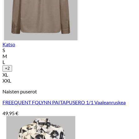
Katso
S
M
L
+2
XL
XXL
Naisten puserot
FREEQUENT FQLYNN PAITAPUSERO 1/1 Vaaleanruskea
49,95
€