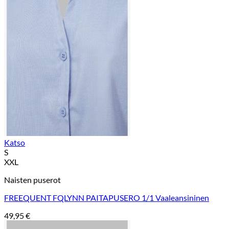
Katso
S
XXL
Naisten puserot
FREEQUENT FQLYNN PAITAPUSERO 1/1 Vaaleansininen
49,95
€