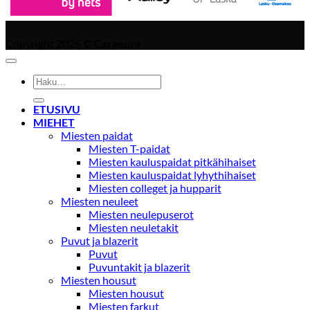
Copyright 2026 ©
Caraeura
Etsi:
ETUSIVU
MIEHET
Miesten paidat
Miesten T-paidat
Miesten kauluspaidat pitkähihaiset
Miesten kauluspaidat lyhythihaiset
Miesten colleget ja hupparit
Miesten neuleet
Miesten neulepuserot
Miesten neuletakit
Puvut ja blazerit
Puvut
Puvuntakit ja blazerit
Miesten housut
Miesten housut
Miesten farkut