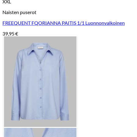
XXL
Naisten puserot
FREEQUENT FQORIANNA PAITIS 1/1 Luonnonvalkoinen
39,95
€