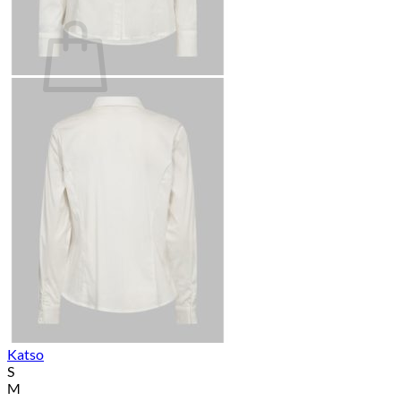
Ostoskori
Ostoskori on tyhjä.
Takaisin kauppaan
Katso
S
M