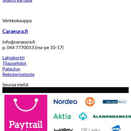
Verkkokauppa
Caraeura.fi
info@caraeura.fi
p. 044 7770013 (ma-pe 10-17)
Lahjakortti
Tilausehdot
Palautus
Rekisteriseloste
Seuraa meitä