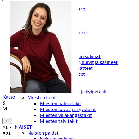
Puvut
Puvuntakit ja blazerit
Miesten housut
Miesten housut
Miesten farkut
Miesten collegehousut
Miesten shortsit
Miesten asusteet
Vyöt ja olkaimet
Solmiot, rusetit ja taskuliinat
Miesten päähineet, huivit ja käsineet
Miesten yöasut ja alusvaatteet
Miesten alusvaatteet
Miesten sukat
Miesten yöasut
Miesten aamutakit ja kylpytakit
Katso
Miesten takit
S
Miesten nahkatakit
M
Miesten kevät-ja syystakit
L
Miesten villakangastakit
Miesten talvitakit
+2
NAISET
XL
Naisten paidat
XXL
Naisten colleget