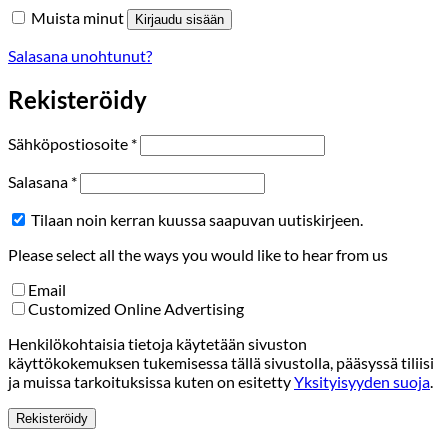
Muista minut
Kirjaudu sisään
Salasana unohtunut?
Rekisteröidy
Vaaditaan
Sähköpostiosoite
*
Vaaditaan
Salasana
*
Tilaan noin kerran kuussa saapuvan uutiskirjeen.
Please select all the ways you would like to hear from us
Email
Customized Online Advertising
Henkilökohtaisia tietoja käytetään sivuston
käyttökokemuksen tukemisessa tällä sivustolla, pääsyssä tiliisi
ja muissa tarkoituksissa kuten on esitetty
Yksityisyyden suoja
.
Rekisteröidy