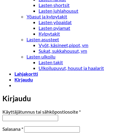
Lasten shortsit
Lasten juhlahousut
Yöasut ja kylpytakit
Lasten yöpaidat
Lasten pyjamat
Kylpytakit
Lasten asusteet
Vyöt, käsineet,pipot, ym
Sukat, sukkahousut, ym
Lasten ulkoilu
Lasten takit
Ulkoilupuvut, housut ja haalarit
Lahjakortti
Kirjaudu
Kirjaudu
Vaaditaan
Käyttäjätunnus tai sähköpostiosoite
*
Vaaditaan
Salasana
*