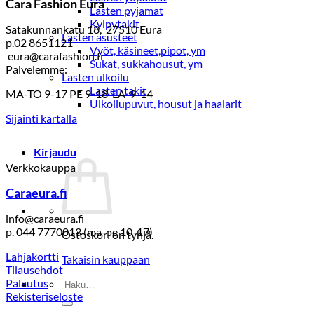
Cara Fashion Eura
Lasten pyjamat
Kylpytakit
Satakunnankatu 18, 27510 Eura
Lasten asusteet
p.02 8651121
Vyöt, käsineet,pipot, ym
eura@carafashion.fi
Sukat, sukkahousut, ym
Palvelemme:
Lasten ulkoilu
Lasten takit
MA-TO 9-17 PE 9-18 LA 9-14
Ulkoilupuvut, housut ja haalarit
Sijainti kartalla
Kirjaudu
Verkkokauppa
Caraeura.fi
info@caraeura.fi
p. 044 7770013 (ma-pe 10-17)
Ostoskori on tyhjä.
Lahjakortti
Takaisin kauppaan
Tilausehdot
Palautus
Etsi:
Rekisteriseloste