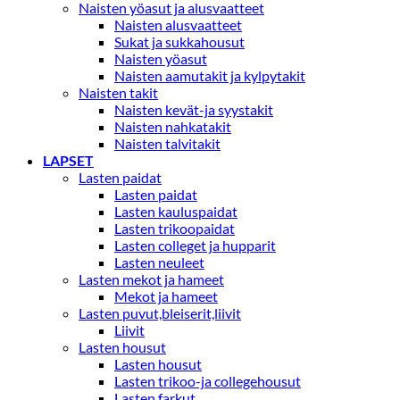
Naisten yöasut ja alusvaatteet
Naisten alusvaatteet
Sukat ja sukkahousut
Naisten yöasut
Naisten aamutakit ja kylpytakit
Naisten takit
Naisten kevät-ja syystakit
Naisten nahkatakit
Naisten talvitakit
LAPSET
Lasten paidat
Lasten paidat
Lasten kauluspaidat
Lasten trikoopaidat
Lasten colleget ja hupparit
Lasten neuleet
Lasten mekot ja hameet
Mekot ja hameet
Lasten puvut,bleiserit,liivit
Liivit
Lasten housut
Lasten housut
Lasten trikoo-ja collegehousut
Lasten farkut