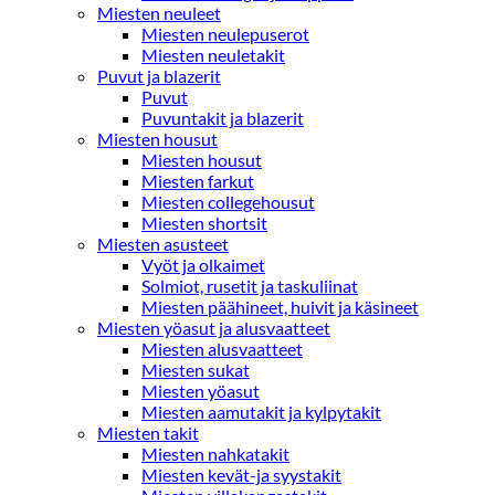
Miesten neuleet
Miesten neulepuserot
Miesten neuletakit
Puvut ja blazerit
Puvut
Puvuntakit ja blazerit
Miesten housut
Miesten housut
Miesten farkut
Miesten collegehousut
Miesten shortsit
Miesten asusteet
Vyöt ja olkaimet
Solmiot, rusetit ja taskuliinat
Miesten päähineet, huivit ja käsineet
Miesten yöasut ja alusvaatteet
Miesten alusvaatteet
Miesten sukat
Miesten yöasut
Miesten aamutakit ja kylpytakit
Miesten takit
Miesten nahkatakit
Miesten kevät-ja syystakit