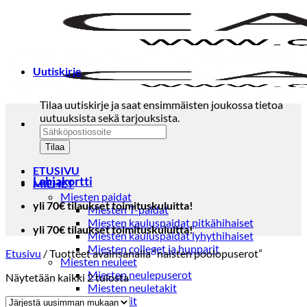
Skip
to
content
Uutiskirje
Tilaa uutiskirje ja saat ensimmäisten joukossa tietoa
uutuuksista sekä tarjouksista.
ETUSIVU
Lahjakortti
MIEHET
Miesten paidat
yli 70€ tilaukset toimituskuluitta!
Miesten T-paidat
Miesten kauluspaidat pitkähihaiset
yli 70€ tilaukset toimituskuluitta!
Miesten kauluspaidat lyhythihaiset
Miesten colleget ja hupparit
Etusivu
/
Tuotteet avainsanalla “naisten poolopuserot”
Miesten neuleet
Miesten neulepuserot
Sorted
Näytetään kaikki 2 tulosta
Miesten neuletakit
by
Puvut ja blazerit
latest