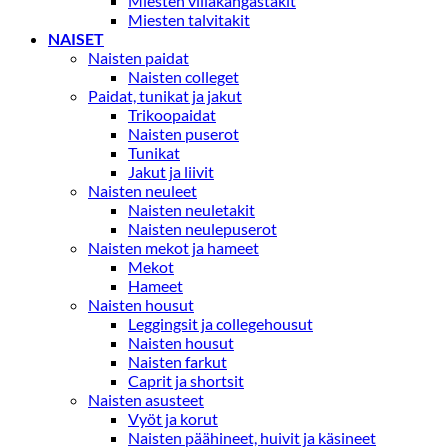
Miesten villakangastakit
Miesten talvitakit
NAISET
Naisten paidat
Naisten colleget
Paidat, tunikat ja jakut
Trikoopaidat
Naisten puserot
Tunikat
Jakut ja liivit
Naisten neuleet
Naisten neuletakit
Naisten neulepuserot
Naisten mekot ja hameet
Mekot
Hameet
Naisten housut
Leggingsit ja collegehousut
Naisten housut
Naisten farkut
Caprit ja shortsit
Naisten asusteet
Vyöt ja korut
Naisten päähineet, huivit ja käsineet