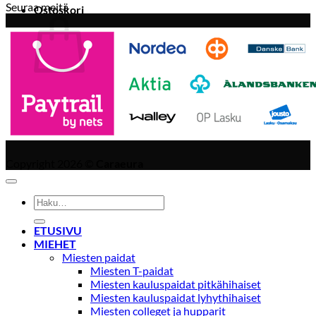
Seuraa meitä
Ostoskori
Ostoskori on tyhjä.
Takaisin kauppaan
Copyright 2026 ©
Caraeura
Etsi:
ETUSIVU
MIEHET
Miesten paidat
Miesten T-paidat
Miesten kauluspaidat pitkähihaiset
Miesten kauluspaidat lyhythihaiset
Miesten colleget ja hupparit