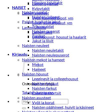
Miesten talvitakit
Lasten pyjamat
NAISET
Kylpytakit
Naisten paidat
Lasten asusteet
Naisten colleget
Vyöt, käsineet,pipot, ym
Paidat, tunikat ja jakut
Sukat, sukkahousut, ym
Trikoopaidat
Lasten ulkoilu
Naisten puserot
Lasten takit
Tunikat
Ulkoilupuvut, housut ja haalarit
Jakut ja liivit
Naisten neuleet
Naisten neuletakit
Kirjaudu
Naisten neulepuserot
Naisten mekot ja hameet
Mekot
Hameet
Naisten housut
Leggingsit ja collegehousut
Naisten housut
Ostoskori on tyhjä.
Naisten farkut
Takaisin kauppaan
Caprit ja shortsit
Naisten asusteet
Etsi:
Vyöt ja korut
Naisten päähineet, huivit ja käsineet
Naisten yöasut ja alusvaatteet