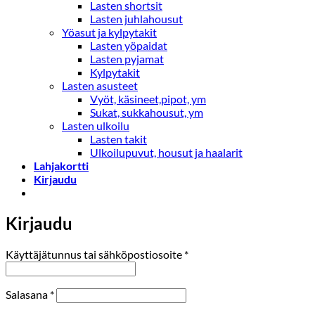
Lasten shortsit
Lasten juhlahousut
Yöasut ja kylpytakit
Lasten yöpaidat
Lasten pyjamat
Kylpytakit
Lasten asusteet
Vyöt, käsineet,pipot, ym
Sukat, sukkahousut, ym
Lasten ulkoilu
Lasten takit
Ulkoilupuvut, housut ja haalarit
Lahjakortti
Kirjaudu
Kirjaudu
Vaaditaan
Käyttäjätunnus tai sähköpostiosoite
*
Vaaditaan
Salasana
*