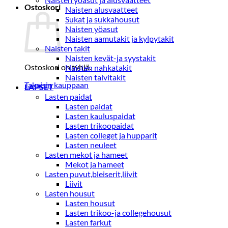
Ostoskori
Naisten alusvaatteet
Sukat ja sukkahousut
Naisten yöasut
Naisten aamutakit ja kylpytakit
Naisten takit
Naisten kevät-ja syystakit
Ostoskori on tyhjä.
Naisten nahkatakit
Naisten talvitakit
Takaisin kauppaan
LAPSET
Lasten paidat
Lasten paidat
Lasten kauluspaidat
Lasten trikoopaidat
Lasten colleget ja hupparit
Lasten neuleet
Lasten mekot ja hameet
Mekot ja hameet
Lasten puvut,bleiserit,liivit
Liivit
Lasten housut
Lasten housut
Lasten trikoo-ja collegehousut
Lasten farkut