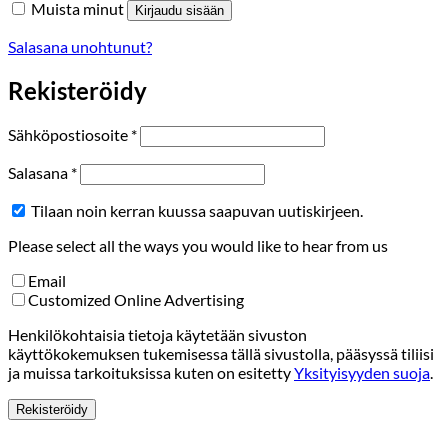
Muista minut
Kirjaudu sisään
Salasana unohtunut?
Rekisteröidy
Vaaditaan
Sähköpostiosoite
*
Vaaditaan
Salasana
*
Tilaan noin kerran kuussa saapuvan uutiskirjeen.
Please select all the ways you would like to hear from us
Email
Customized Online Advertising
Henkilökohtaisia tietoja käytetään sivuston
käyttökokemuksen tukemisessa tällä sivustolla, pääsyssä tiliisi
ja muissa tarkoituksissa kuten on esitetty
Yksityisyyden suoja
.
Rekisteröidy