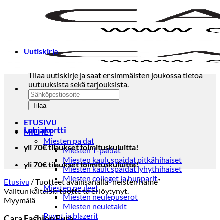
Skip
to
content
Uutiskirje
Tilaa uutiskirje ja saat ensimmäisten joukossa tietoa
uutuuksista sekä tarjouksista.
ETUSIVU
Lahjakortti
MIEHET
Miesten paidat
yli 70€ tilaukset toimituskuluitta!
Miesten T-paidat
Miesten kauluspaidat pitkähihaiset
yli 70€ tilaukset toimituskuluitta!
Miesten kauluspaidat lyhythihaiset
Miesten colleget ja hupparit
Etusivu
/
Tuotteet avainsanalla “neisten hame”
Miesten neuleet
Valitun kaltaisia tuotteita ei löytynyt.
Miesten neulepuserot
Myymälä
Miesten neuletakit
Puvut ja blazerit
Cara Fashion Eura