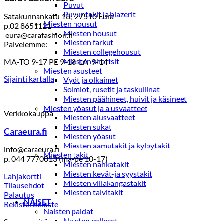
Puvut
Puvuntakit ja blazerit
Satakunnankatu 18, 27510 Eura
Miesten housut
p.02 8651121
Miesten housut
eura@carafashion.fi
Miesten farkut
Palvelemme:
Miesten collegehousut
Miesten shortsit
MA-TO 9-17 PE 9-18 LA 9-14
Miesten asusteet
Sijainti kartalla
Vyöt ja olkaimet
Solmiot, rusetit ja taskuliinat
Miesten päähineet, huivit ja käsineet
Miesten yöasut ja alusvaatteet
Verkkokauppa
Miesten alusvaatteet
Miesten sukat
Caraeura.fi
Miesten yöasut
Miesten aamutakit ja kylpytakit
info@caraeura.fi
Miesten takit
p. 044 7770013 (ma-pe 10-17)
Miesten nahkatakit
Miesten kevät-ja syystakit
Lahjakortti
Miesten villakangastakit
Tilausehdot
Miesten talvitakit
Palautus
NAISET
Rekisteriseloste
Naisten paidat
Naisten colleget