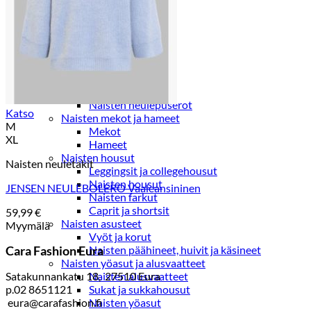
Paidat, tunikat ja jakut
Trikoopaidat
Naisten puserot
Tunikat
Jakut ja liivit
Naisten neuleet
Naisten neuletakit
Naisten neulepuserot
Katso
Naisten mekot ja hameet
M
Mekot
XL
Hameet
Naisten housut
Naisten neuletakit
Leggingsit ja collegehousut
Naisten housut
JENSEN NEULEBOLERO Vaaleansininen
Naisten farkut
Caprit ja shortsit
59,99
€
Naisten asusteet
Myymälä
Vyöt ja korut
Cara Fashion Eura
Naisten päähineet, huivit ja käsineet
Naisten yöasut ja alusvaatteet
Satakunnankatu 18, 27510 Eura
Naisten alusvaatteet
p.02 8651121
Sukat ja sukkahousut
eura@carafashion.fi
Naisten yöasut