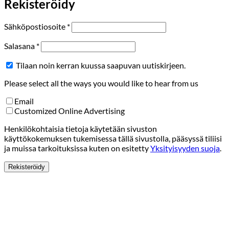
Rekisteröidy
Vaaditaan
Sähköpostiosoite
*
Vaaditaan
Salasana
*
Tilaan noin kerran kuussa saapuvan uutiskirjeen.
Please select all the ways you would like to hear from us
Email
Customized Online Advertising
Henkilökohtaisia tietoja käytetään sivuston
käyttökokemuksen tukemisessa tällä sivustolla, pääsyssä tiliisi
ja muissa tarkoituksissa kuten on esitetty
Yksityisyyden suoja
.
Rekisteröidy