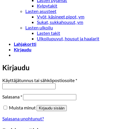
Lasten pyjamat
Kylpytakit
Lasten asusteet
Vyöt, käsineet,pipot, ym
Sukat, sukkahousut, ym
Lasten ulkoilu
Lasten takit
Ulkoilupuvut, housut ja haalarit
Lahjakortti
Kirjaudu
Kirjaudu
Vaaditaan
Käyttäjätunnus tai sähköpostiosoite
*
Vaaditaan
Salasana
*
Muista minut
Kirjaudu sisään
Salasana unohtunut?