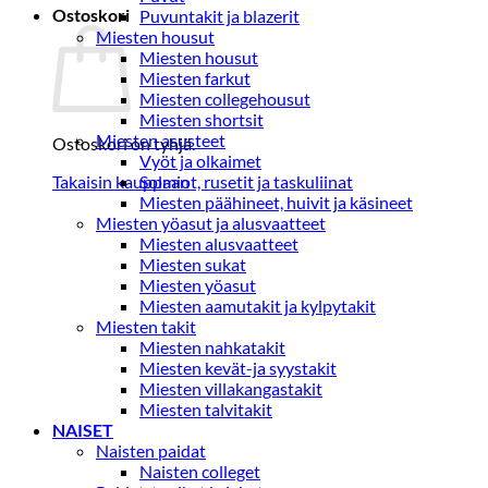
Ostoskori
Puvuntakit ja blazerit
Miesten housut
Miesten housut
Miesten farkut
Miesten collegehousut
Miesten shortsit
Miesten asusteet
Ostoskori on tyhjä.
Vyöt ja olkaimet
Takaisin kauppaan
Solmiot, rusetit ja taskuliinat
Miesten päähineet, huivit ja käsineet
Miesten yöasut ja alusvaatteet
Miesten alusvaatteet
Miesten sukat
Miesten yöasut
Miesten aamutakit ja kylpytakit
Miesten takit
Miesten nahkatakit
Miesten kevät-ja syystakit
Miesten villakangastakit
Miesten talvitakit
NAISET
Naisten paidat
Naisten colleget