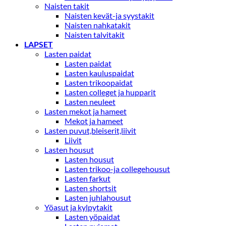
Naisten takit
Naisten kevät-ja syystakit
Naisten nahkatakit
Naisten talvitakit
LAPSET
Lasten paidat
Lasten paidat
Lasten kauluspaidat
Lasten trikoopaidat
Lasten colleget ja hupparit
Lasten neuleet
Lasten mekot ja hameet
Mekot ja hameet
Lasten puvut,bleiserit,liivit
Liivit
Lasten housut
Lasten housut
Lasten trikoo-ja collegehousut
Lasten farkut
Lasten shortsit
Lasten juhlahousut
Yöasut ja kylpytakit
Lasten yöpaidat