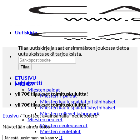
Skip
to
content
Uutiskirje
Tilaa uutiskirje ja saat ensimmäisten joukossa tietoa
uutuuksista sekä tarjouksista.
ETUSIVU
Lahjakortti
MIEHET
Miesten paidat
yli 70€ tilaukset toimituskuluitta!
Miesten T-paidat
Miesten kauluspaidat pitkähihaiset
yli 70€ tilaukset toimituskuluitta!
Miesten kauluspaidat lyhythihaiset
Miesten colleget ja hupparit
Etusivu
/
Tuotteet avainsanalla “neulebolero”
Miesten neuleet
Miesten neulepuserot
Näytetään ainoa tulos
Miesten neuletakit
Puvut ja blazerit