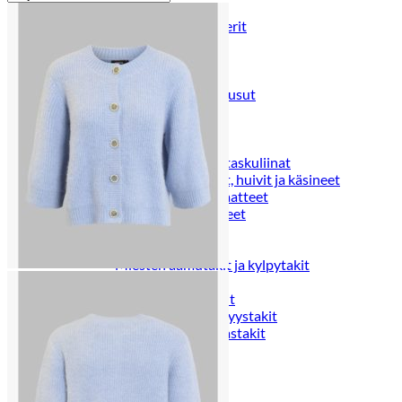
Puvut
Puvuntakit ja blazerit
Miesten housut
Miesten housut
Miesten farkut
Miesten collegehousut
Miesten shortsit
Miesten asusteet
Vyöt ja olkaimet
Solmiot, rusetit ja taskuliinat
Miesten päähineet, huivit ja käsineet
Miesten yöasut ja alusvaatteet
Miesten alusvaatteet
Miesten sukat
Miesten yöasut
Miesten aamutakit ja kylpytakit
Miesten takit
Miesten nahkatakit
Miesten kevät-ja syystakit
Miesten villakangastakit
Miesten talvitakit
NAISET
Naisten paidat
Naisten colleget