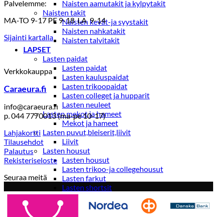
Palvelemme:
Naisten aamutakit ja kylpytakit
Naisten takit
MA-TO 9-17 PE 9-18 LA 9-14
Naisten kevät-ja syystakit
Naisten nahkatakit
Sijainti kartalla
Naisten talvitakit
LAPSET
Lasten paidat
Lasten paidat
Verkkokauppa
Lasten kauluspaidat
Lasten trikoopaidat
Caraeura.fi
Lasten colleget ja hupparit
Lasten neuleet
info@caraeura.fi
Lasten mekot ja hameet
p. 044 7770013 (ma-pe 10-17)
Mekot ja hameet
Lasten puvut,bleiserit,liivit
Lahjakortti
Liivit
Tilausehdot
Lasten housut
Palautus
Lasten housut
Rekisteriseloste
Lasten trikoo-ja collegehousut
Seuraa meitä
Lasten farkut
Lasten shortsit
Lasten juhlahousut
Yöasut ja kylpytakit
Lasten yöpaidat