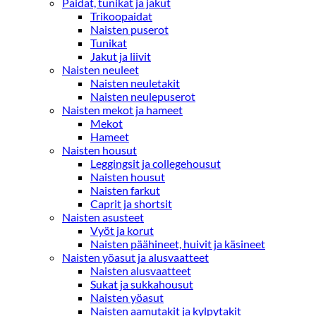
Paidat, tunikat ja jakut
Trikoopaidat
Naisten puserot
Tunikat
Jakut ja liivit
Naisten neuleet
Naisten neuletakit
Naisten neulepuserot
Naisten mekot ja hameet
Mekot
Hameet
Naisten housut
Leggingsit ja collegehousut
Naisten housut
Naisten farkut
Caprit ja shortsit
Naisten asusteet
Vyöt ja korut
Naisten päähineet, huivit ja käsineet
Naisten yöasut ja alusvaatteet
Naisten alusvaatteet
Sukat ja sukkahousut
Naisten yöasut
Naisten aamutakit ja kylpytakit