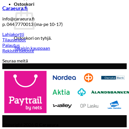
Ostoskori
Caraeura.fi
info@caraeura.fi
p. 044 7770013 (ma-pe 10-17)
Lahjakortti
Ostoskori on tyhjä.
Tilausehdot
Palautus
Takaisin kauppaan
Rekisteriseloste
Seuraa meitä
Copyright 2026 ©
Caraeura