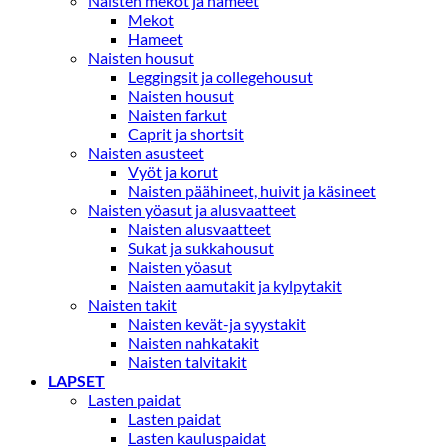
Naisten mekot ja hameet
Mekot
Hameet
Naisten housut
Leggingsit ja collegehousut
Naisten housut
Naisten farkut
Caprit ja shortsit
Naisten asusteet
Vyöt ja korut
Naisten päähineet, huivit ja käsineet
Naisten yöasut ja alusvaatteet
Naisten alusvaatteet
Sukat ja sukkahousut
Naisten yöasut
Naisten aamutakit ja kylpytakit
Naisten takit
Naisten kevät-ja syystakit
Naisten nahkatakit
Naisten talvitakit
LAPSET
Lasten paidat
Lasten paidat
Lasten kauluspaidat