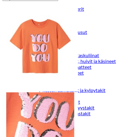
Puvut
Puvuntakit ja blazerit
Miesten housut
Miesten housut
Miesten farkut
Miesten collegehousut
Miesten shortsit
Miesten asusteet
Vyöt ja olkaimet
Solmiot, rusetit ja taskuliinat
Miesten päähineet, huivit ja käsineet
Miesten yöasut ja alusvaatteet
Miesten alusvaatteet
Miesten sukat
Miesten yöasut
Miesten aamutakit ja kylpytakit
Miesten takit
Miesten nahkatakit
Miesten kevät-ja syystakit
Miesten villakangastakit
Miesten talvitakit
NAISET
Naisten paidat
Naisten colleget