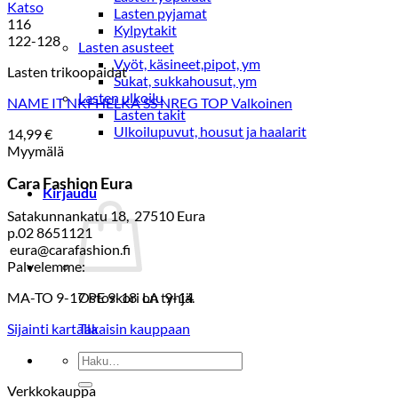
Katso
Lasten pyjamat
116
Kylpytakit
122-128
Lasten asusteet
Vyöt, käsineet,pipot, ym
Lasten trikoopaidat
Sukat, sukkahousut, ym
Lasten ulkoilu
NAME IT NKFHELKA SS NREG TOP Valkoinen
Lasten takit
Ulkoilupuvut, housut ja haalarit
14,99
€
Myymälä
Cara Fashion Eura
Kirjaudu
Satakunnankatu 18, 27510 Eura
p.02 8651121
eura@carafashion.fi
Palvelemme:
MA-TO 9-17 PE 9-18 LA 9-14
Ostoskori on tyhjä.
Sijainti kartalla
Takaisin kauppaan
Etsi:
Verkkokauppa