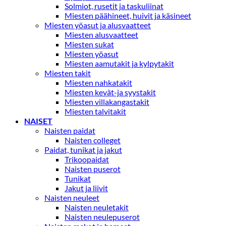
Solmiot, rusetit ja taskuliinat
Miesten päähineet, huivit ja käsineet
Miesten yöasut ja alusvaatteet
Miesten alusvaatteet
Miesten sukat
Miesten yöasut
Miesten aamutakit ja kylpytakit
Miesten takit
Miesten nahkatakit
Miesten kevät-ja syystakit
Miesten villakangastakit
Miesten talvitakit
NAISET
Naisten paidat
Naisten colleget
Paidat, tunikat ja jakut
Trikoopaidat
Naisten puserot
Tunikat
Jakut ja liivit
Naisten neuleet
Naisten neuletakit
Naisten neulepuserot