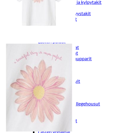
Naisten aamutakit ja kylpytakit
Naisten takit
Naisten kevät-ja syystakit
Naisten nahkatakit
Naisten talvitakit
LAPSET
Lasten paidat
Lasten paidat
Lasten kauluspaidat
Lasten trikoopaidat
Lasten colleget ja hupparit
Lasten neuleet
Lasten mekot ja hameet
Mekot ja hameet
Lasten puvut,bleiserit,liivit
Liivit
Lasten housut
Lasten housut
Lasten trikoo-ja collegehousut
Lasten farkut
Lasten shortsit
Lasten juhlahousut
Yöasut ja kylpytakit
Lasten yöpaidat