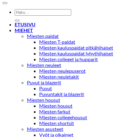
Etsi:
ETUSIVU
MIEHET
Miesten paidat
Miesten T-paidat
Miesten kauluspaidat pitkähihaiset
Miesten kauluspaidat lyhythihaiset
Miesten colleget ja hupparit
Miesten neuleet
Miesten neulepuserot
Miesten neuletakit
Puvut ja blazerit
Puvut
Puvuntakit ja blazerit
Miesten housut
Miesten housut
Miesten farkut
Miesten collegehousut
Miesten shortsit
Miesten asusteet
Vyöt ja olkaimet