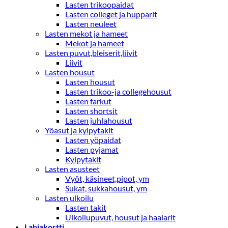
Lasten trikoopaidat
Lasten colleget ja hupparit
Lasten neuleet
Lasten mekot ja hameet
Mekot ja hameet
Lasten puvut,bleiserit,liivit
Liivit
Lasten housut
Lasten housut
Lasten trikoo-ja collegehousut
Lasten farkut
Lasten shortsit
Lasten juhlahousut
Yöasut ja kylpytakit
Lasten yöpaidat
Lasten pyjamat
Kylpytakit
Lasten asusteet
Vyöt, käsineet,pipot, ym
Sukat, sukkahousut, ym
Lasten ulkoilu
Lasten takit
Ulkoilupuvut, housut ja haalarit
Lahjakortti