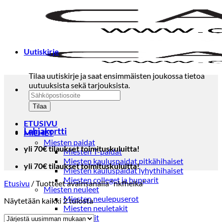
Skip
to
content
Uutiskirje
Tilaa uutiskirje ja saat ensimmäisten joukossa tietoa
uutuuksista sekä tarjouksista.
ETUSIVU
Lahjakortti
MIEHET
Miesten paidat
yli 70€ tilaukset toimituskuluitta!
Miesten T-paidat
Miesten kauluspaidat pitkähihaiset
yli 70€ tilaukset toimituskuluitta!
Miesten kauluspaidat lyhythihaiset
Miesten colleget ja hupparit
Etusivu
/
Tuotteet avainsanalla “nkfhelka”
Miesten neuleet
Miesten neulepuserot
Sorted
Näytetään kaikki 2 tulosta
Miesten neuletakit
by
Puvut ja blazerit
latest