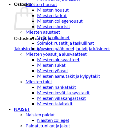
Ostoskori
Miesten housut
Miesten housut
Miesten farkut
Miesten collegehousut
Miesten shortsit
Miesten asusteet
Vyöt ja olkaimet
Ostoskori on tyhjä.
Solmiot, rusetit ja taskuliinat
Takaisin kauppaan
Miesten päähineet, huivit ja käsineet
Miesten yöasut ja alusvaatteet
Miesten alusvaatteet
Miesten sukat
Miesten yöasut
Miesten aamutakit ja kylpytakit
Miesten takit
Miesten nahkatakit
Miesten kevät-ja syystakit
Miesten villakangastakit
Miesten talvitakit
NAISET
Naisten paidat
Naisten colleget
Paidat, tunikat ja jakut