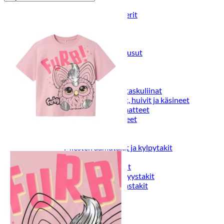
Puvut
Puvuntakit ja blazerit
Miesten housut
Miesten housut
Miesten farkut
Miesten collegehousut
Miesten shortsit
Miesten asusteet
Vyöt ja olkaimet
Solmiot, rusetit ja taskuliinat
Miesten päähineet, huivit ja käsineet
Miesten yöasut ja alusvaatteet
Miesten alusvaatteet
Miesten sukat
Miesten yöasut
Miesten aamutakit ja kylpytakit
Miesten takit
Miesten nahkatakit
Miesten kevät-ja syystakit
Miesten villakangastakit
Miesten talvitakit
NAISET
Naisten paidat
Naisten colleget