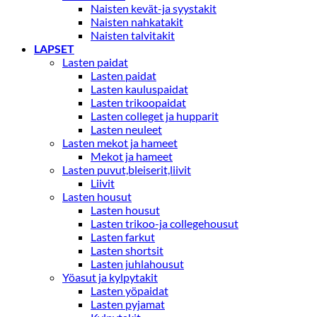
Naisten kevät-ja syystakit
Naisten nahkatakit
Naisten talvitakit
LAPSET
Lasten paidat
Lasten paidat
Lasten kauluspaidat
Lasten trikoopaidat
Lasten colleget ja hupparit
Lasten neuleet
Lasten mekot ja hameet
Mekot ja hameet
Lasten puvut,bleiserit,liivit
Liivit
Lasten housut
Lasten housut
Lasten trikoo-ja collegehousut
Lasten farkut
Lasten shortsit
Lasten juhlahousut
Yöasut ja kylpytakit
Lasten yöpaidat
Lasten pyjamat