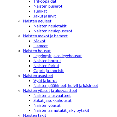
Trikoopaidat
Naisten puserot
Tunikat
Jakut ja liivit
Naisten neuleet
Naisten neuletakit
Naisten neulepuserot
Naisten mekot ja hameet
Mekot
Hameet
Naisten housut
Leggingsit ja collegehousut
Naisten housut
Naisten farkut
Caprit ja shortsit
Naisten asusteet
Vyöt ja korut
Naisten päähineet, huivit ja käsineet
Naisten yöasut ja alusvaatteet
Naisten alusvaatteet
Sukat ja sukkahousut
Naisten yöasut
Naisten aamutakit ja kylpytakit
Naisten takit