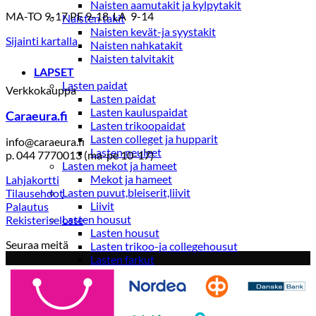
Naisten aamutakit ja kylpytakit
MA-TO 9-17 PE 9-18 LA 9-14
Naisten takit
Naisten kevät-ja syystakit
Sijainti kartalla
Naisten nahkatakit
Naisten talvitakit
LAPSET
Lasten paidat
Verkkokauppa
Lasten paidat
Lasten kauluspaidat
Caraeura.fi
Lasten trikoopaidat
Lasten colleget ja hupparit
info@caraeura.fi
Lasten neuleet
p. 044 7770013 (ma-pe 10-17)
Lasten mekot ja hameet
Mekot ja hameet
Lahjakortti
Lasten puvut,bleiserit,liivit
Tilausehdot
Liivit
Palautus
Lasten housut
Rekisteriseloste
Lasten housut
Seuraa meitä
Lasten trikoo-ja collegehousut
Lasten farkut
Lasten shortsit
Lasten juhlahousut
Yöasut ja kylpytakit
Lasten yöpaidat