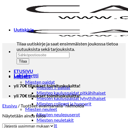
Skip
to
content
Uutiskirje
Tilaa uutiskirje ja saat ensimmäisten joukossa tietoa
uutuuksista sekä tarjouksista.
ETUSIVU
Lahjakortti
MIEHET
Miesten paidat
yli 70€ tilaukset toimituskuluitta!
Miesten T-paidat
Miesten kauluspaidat pitkähihaiset
yli 70€ tilaukset toimituskuluitta!
Miesten kauluspaidat lyhythihaiset
Miesten colleget ja hupparit
Etusivu
/
Tuotteet avainsanalla “nkfmolda”
Miesten neuleet
Miesten neulepuserot
Näytetään ainoa tulos
Miesten neuletakit
Puvut ja blazerit