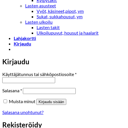
Kylpytakit
Lasten asusteet
Vyöt, käsineet,pipot, ym
Sukat, sukkahousut, ym
Lasten ulkoilu
Lasten takit
Ulkoilupuvut, housut ja haalarit
Lahjakortti
Kirjaudu
Kirjaudu
Vaaditaan
Käyttäjätunnus tai sähköpostiosoite
*
Vaaditaan
Salasana
*
Muista minut
Kirjaudu sisään
Salasana unohtunut?
Rekisteröidy