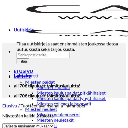
Skip
to
content
Uutiskirje
Tilaa uutiskirje ja saat ensimmäisten joukossa tietoa
uutuuksista sekä tarjouksista.
ETUSIVU
Lahjakortti
MIEHET
Miesten paidat
yli 70€ tilaukset toimituskuluitta!
Miesten T-paidat
Miesten kauluspaidat pitkähihaiset
yli 70€ tilaukset toimituskuluitta!
Miesten kauluspaidat lyhythihaiset
Miesten colleget ja hupparit
Etusivu
/
Tuotteet avainsanalla “nkmnobel”
Miesten neuleet
Miesten neulepuserot
Sorted
Näytetään kaikki 2 tulosta
Miesten neuletakit
by
Puvut ja blazerit
latest