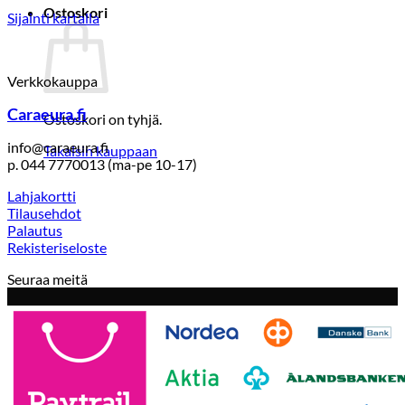
Ostoskori
Sijainti kartalla
Verkkokauppa
Caraeura.fi
Ostoskori on tyhjä.
info@caraeura.fi
Takaisin kauppaan
p. 044 7770013 (ma-pe 10-17)
Lahjakortti
Tilausehdot
Palautus
Rekisteriseloste
Seuraa meitä