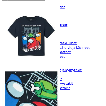
Puvut
Puvuntakit ja blazerit
Miesten housut
Miesten housut
Miesten farkut
Miesten collegehousut
Miesten shortsit
Miesten asusteet
Vyöt ja olkaimet
Solmiot, rusetit ja taskuliinat
Miesten päähineet, huivit ja käsineet
Miesten yöasut ja alusvaatteet
Miesten alusvaatteet
Miesten sukat
Miesten yöasut
Miesten aamutakit ja kylpytakit
Miesten takit
Miesten nahkatakit
Miesten kevät-ja syystakit
Miesten villakangastakit
Miesten talvitakit
NAISET
Naisten paidat
Naisten colleget