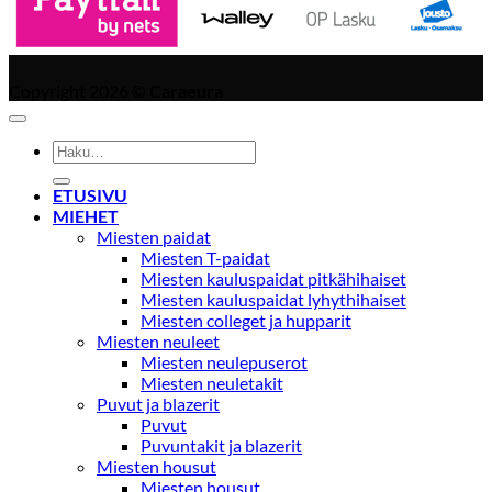
Copyright 2026 ©
Caraeura
Etsi:
ETUSIVU
MIEHET
Miesten paidat
Miesten T-paidat
Miesten kauluspaidat pitkähihaiset
Miesten kauluspaidat lyhythihaiset
Miesten colleget ja hupparit
Miesten neuleet
Miesten neulepuserot
Miesten neuletakit
Puvut ja blazerit
Puvut
Puvuntakit ja blazerit
Miesten housut
Miesten housut