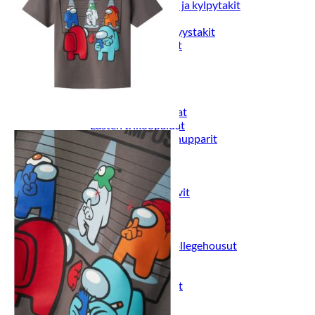
Naisten aamutakit ja kylpytakit
Naisten takit
Naisten kevät-ja syystakit
Naisten nahkatakit
Naisten talvitakit
LAPSET
Lasten paidat
Lasten paidat
Lasten kauluspaidat
Lasten trikoopaidat
Lasten colleget ja hupparit
Lasten neuleet
Lasten mekot ja hameet
Mekot ja hameet
Lasten puvut,bleiserit,liivit
Liivit
Lasten housut
Lasten housut
Lasten trikoo-ja collegehousut
Lasten farkut
Lasten shortsit
Lasten juhlahousut
Yöasut ja kylpytakit
Lasten yöpaidat