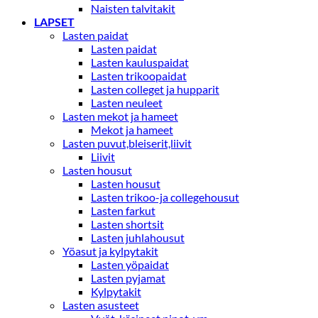
Naisten talvitakit
LAPSET
Lasten paidat
Lasten paidat
Lasten kauluspaidat
Lasten trikoopaidat
Lasten colleget ja hupparit
Lasten neuleet
Lasten mekot ja hameet
Mekot ja hameet
Lasten puvut,bleiserit,liivit
Liivit
Lasten housut
Lasten housut
Lasten trikoo-ja collegehousut
Lasten farkut
Lasten shortsit
Lasten juhlahousut
Yöasut ja kylpytakit
Lasten yöpaidat
Lasten pyjamat
Kylpytakit
Lasten asusteet