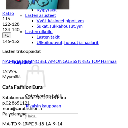
Lasten pyjamat
Kylpytakit
Katso
Lasten asusteet
116
Vyöt, käsineet,pipot, ym
122-128
Sukat, sukkahousut, ym
134-140
Lasten ulkoilu
+1
Lasten takit
146-152
Ulkoilupuvut, housut ja haalarit
Lasten trikoopaidat
NAME IT NKMNOBEL AMONGUS SS NREG TOP Harmaa
Kirjaudu
19,99
€
Myymälä
Cara Fashion Eura
Ostoskori on tyhjä.
Satakunnankatu 18, 27510 Eura
p.02 8651121
Takaisin kauppaan
eura@carafashion.fi
Palvelemme:
Etsi:
MA-TO 9-17 PE 9-18 LA 9-14