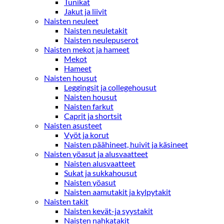
Tunikat
Jakut ja liivit
Naisten neuleet
Naisten neuletakit
Naisten neulepuserot
Naisten mekot ja hameet
Mekot
Hameet
Naisten housut
Leggingsit ja collegehousut
Naisten housut
Naisten farkut
Caprit ja shortsit
Naisten asusteet
Vyöt ja korut
Naisten päähineet, huivit ja käsineet
Naisten yöasut ja alusvaatteet
Naisten alusvaatteet
Sukat ja sukkahousut
Naisten yöasut
Naisten aamutakit ja kylpytakit
Naisten takit
Naisten kevät-ja syystakit
Naisten nahkatakit