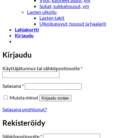
Vyöt, käsineet,pipot, ym
Sukat, sukkahousut, ym
Lasten ulkoilu
Lasten takit
Ulkoilupuvut, housut ja haalarit
Lahjakortti
Kirjaudu
Kirjaudu
Vaaditaan
Käyttäjätunnus tai sähköpostiosoite
*
Vaaditaan
Salasana
*
Muista minut
Kirjaudu sisään
Salasana unohtunut?
Rekisteröidy
Vaaditaan
Sähköpostiosoite
*