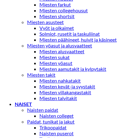
Miesten farkut
Miesten collegehousut
Miesten shortsit
Miesten asusteet
Vyöt ja olkaimet
Solmiot, rusetit ja taskuliinat
Miesten päähineet, huivit ja käsineet
Miesten yöasut ja alusvaatteet
Miesten alusvaatteet
Miesten sukat
Miesten yöasut
Miesten aamutakit ja kylpytakit
Miesten takit
Miesten nahkatakit
Miesten kevät-ja syystakit
Miesten villakangastakit
Miesten talvitakit
NAISET
Naisten paidat
Naisten colleget
Paidat, tunikat ja jakut
Trikoopaidat
Naisten puserot