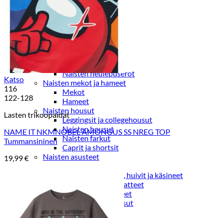
Paidat, tunikat ja jakut
Trikoopaidat
Naisten puserot
Tunikat
Jakut ja liivit
Naisten neuleet
Naisten neuletakit
Naisten neulepuserot
Katso
Naisten mekot ja hameet
116
Mekot
122-128
Hameet
Naisten housut
Lasten trikoopaidat
Leggingsit ja collegehousut
Naisten housut
NAME IT NKMNOBEL AMONGUS SS NREG TOP
Naisten farkut
Tummansininen
Caprit ja shortsit
Naisten asusteet
19,99
€
Vyöt ja korut
Naisten päähineet, huivit ja käsineet
Naisten yöasut ja alusvaatteet
Naisten alusvaatteet
Sukat ja sukkahousut
Naisten yöasut