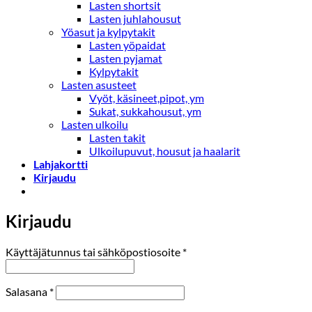
Lasten shortsit
Lasten juhlahousut
Yöasut ja kylpytakit
Lasten yöpaidat
Lasten pyjamat
Kylpytakit
Lasten asusteet
Vyöt, käsineet,pipot, ym
Sukat, sukkahousut, ym
Lasten ulkoilu
Lasten takit
Ulkoilupuvut, housut ja haalarit
Lahjakortti
Kirjaudu
Kirjaudu
Vaaditaan
Käyttäjätunnus tai sähköpostiosoite
*
Vaaditaan
Salasana
*