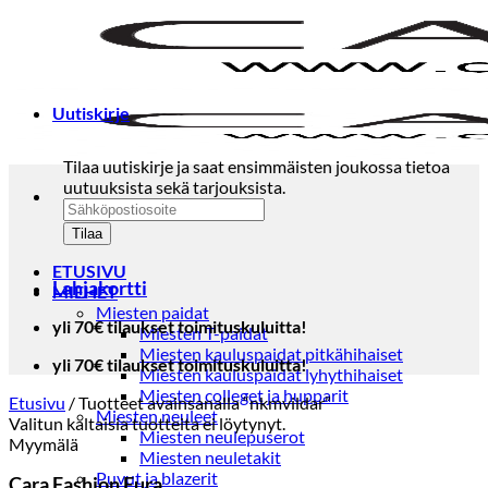
Skip
to
content
Uutiskirje
Tilaa uutiskirje ja saat ensimmäisten joukossa tietoa
uutuuksista sekä tarjouksista.
ETUSIVU
Lahjakortti
MIEHET
Miesten paidat
yli 70€ tilaukset toimituskuluitta!
Miesten T-paidat
Miesten kauluspaidat pitkähihaiset
yli 70€ tilaukset toimituskuluitta!
Miesten kauluspaidat lyhythihaiset
Miesten colleget ja hupparit
Etusivu
/
Tuotteet avainsanalla “nkmvildar”
Miesten neuleet
Valitun kaltaisia tuotteita ei löytynyt.
Miesten neulepuserot
Myymälä
Miesten neuletakit
Puvut ja blazerit
Cara Fashion Eura