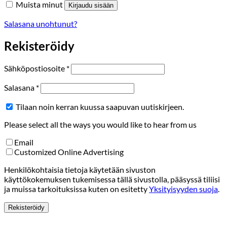
Muista minut
Kirjaudu sisään
Salasana unohtunut?
Rekisteröidy
Vaaditaan
Sähköpostiosoite
*
Vaaditaan
Salasana
*
Tilaan noin kerran kuussa saapuvan uutiskirjeen.
Please select all the ways you would like to hear from us
Email
Customized Online Advertising
Henkilökohtaisia tietoja käytetään sivuston
käyttökokemuksen tukemisessa tällä sivustolla, pääsyssä tiliisi
ja muissa tarkoituksissa kuten on esitetty
Yksityisyyden suoja
.
Rekisteröidy