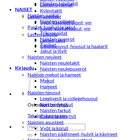
Miesten talvitakit
Lasten pyjamat
NAISET
Kylpytakit
Naisten paidat
Lasten asusteet
Naisten colleget
Vyöt, käsineet,pipot, ym
Paidat, tunikat ja jakut
Sukat, sukkahousut, ym
Trikoopaidat
Lasten ulkoilu
Naisten puserot
Lasten takit
Tunikat
Ulkoilupuvut, housut ja haalarit
Jakut ja liivit
Naisten neuleet
Naisten neuletakit
Kirjaudu
Naisten neulepuserot
Naisten mekot ja hameet
Mekot
Hameet
Naisten housut
Leggingsit ja collegehousut
Naisten housut
Ostoskori on tyhjä.
Naisten farkut
Takaisin kauppaan
Caprit ja shortsit
Naisten asusteet
Etsi:
Vyöt ja korut
Naisten päähineet, huivit ja käsineet
Naisten yöasut ja alusvaatteet