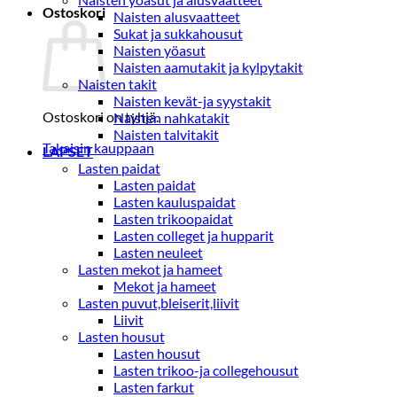
Ostoskori
Naisten alusvaatteet
Sukat ja sukkahousut
Naisten yöasut
Naisten aamutakit ja kylpytakit
Naisten takit
Naisten kevät-ja syystakit
Ostoskori on tyhjä.
Naisten nahkatakit
Naisten talvitakit
Takaisin kauppaan
LAPSET
Lasten paidat
Lasten paidat
Lasten kauluspaidat
Lasten trikoopaidat
Lasten colleget ja hupparit
Lasten neuleet
Lasten mekot ja hameet
Mekot ja hameet
Lasten puvut,bleiserit,liivit
Liivit
Lasten housut
Lasten housut
Lasten trikoo-ja collegehousut
Lasten farkut