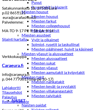
Puvut
Puvuntakit ja blazerit
Satakunnankatu 18, 27510 Eura
Miesten housut
p.02 8651121
Miesten housut
eura@carafashion.fi
Miesten farkut
Palvelemme:
Miesten collegehousut
Miesten shortsit
MA-TO 9-17 PE 9-18 LA 9-14
Miesten asusteet
Sijainti kartalla
Vyöt ja olkaimet
Solmiot, rusetit ja taskuliinat
Miesten päähineet, huivit ja käsineet
Miesten yöasut ja alusvaatteet
Verkkokauppa
Miesten alusvaatteet
Miesten sukat
Caraeura.fi
Miesten yöasut
Miesten aamutakit ja kylpytakit
info@caraeura.fi
Miesten takit
p. 044 7770013 (ma-pe 10-17)
Miesten nahkatakit
Miesten kevät-ja syystakit
Lahjakortti
Miesten villakangastakit
Tilausehdot
Miesten talvitakit
Palautus
NAISET
Rekisteriseloste
Naisten paidat
Naisten colleget