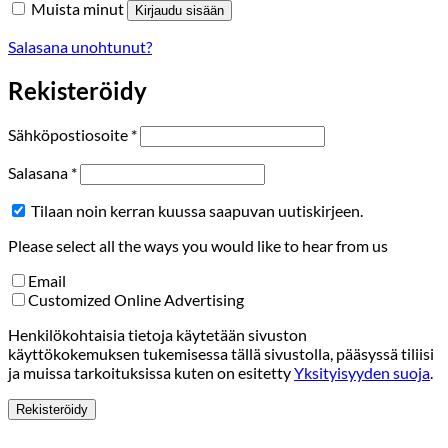
Muista minut
Kirjaudu sisään
Salasana unohtunut?
Rekisteröidy
Vaaditaan
Sähköpostiosoite
*
Vaaditaan
Salasana
*
Tilaan noin kerran kuussa saapuvan uutiskirjeen.
Please select all the ways you would like to hear from us
Email
Customized Online Advertising
Henkilökohtaisia tietoja käytetään sivuston
käyttökokemuksen tukemisessa tällä sivustolla, pääsyssä tiliisi
ja muissa tarkoituksissa kuten on esitetty
Yksityisyyden suoja
.
Rekisteröidy