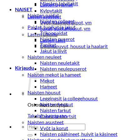
Miesten talvitakit
Lasten pyjamat
NAISET
Kylpytakit
Naisten paidat
Lasten asusteet
Naisten colleget
Vyöt, käsineet,pipot, ym
Paidat, tunikat ja jakut
Sukat, sukkahousut, ym
Trikoopaidat
Lasten ulkoilu
Naisten puserot
Lasten takit
Tunikat
Ulkoilupuvut, housut ja haalarit
Jakut ja liivit
Naisten neuleet
Naisten neuletakit
Kirjaudu
Naisten neulepuserot
Naisten mekot ja hameet
Mekot
Hameet
Naisten housut
Leggingsit ja collegehousut
Naisten housut
Ostoskori on tyhjä.
Naisten farkut
Takaisin kauppaan
Caprit ja shortsit
Naisten asusteet
Etsi:
Vyöt ja korut
Naisten päähineet, huivit ja käsineet
Naisten yöasut ja alusvaatteet