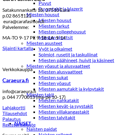
Puvut
Puvuntakit ja blazerit
Satakunnankatu 18, 27510 Eura
Miesten housut
p.02 8651121
Miesten housut
eura@carafashion.fi
Miesten farkut
Palvelemme:
Miesten collegehousut
Miesten shortsit
MA-TO 9-17 PE 9-18 LA 9-14
Miesten asusteet
Sijainti kartalla
Vyöt ja olkaimet
Solmiot, rusetit ja taskuliinat
Miesten päähineet, huivit ja käsineet
Miesten yöasut ja alusvaatteet
Verkkokauppa
Miesten alusvaatteet
Miesten sukat
Caraeura.fi
Miesten yöasut
Miesten aamutakit ja kylpytakit
info@caraeura.fi
Miesten takit
p. 044 7770013 (ma-pe 10-17)
Miesten nahkatakit
Miesten kevät-ja syystakit
Lahjakortti
Miesten villakangastakit
Tilausehdot
Miesten talvitakit
Palautus
NAISET
Rekisteriseloste
Naisten paidat
Naisten colleget