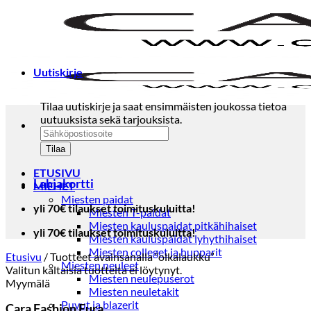
Skip
to
content
Uutiskirje
Tilaa uutiskirje ja saat ensimmäisten joukossa tietoa
uutuuksista sekä tarjouksista.
ETUSIVU
Lahjakortti
MIEHET
Miesten paidat
yli 70€ tilaukset toimituskuluitta!
Miesten T-paidat
Miesten kauluspaidat pitkähihaiset
yli 70€ tilaukset toimituskuluitta!
Miesten kauluspaidat lyhythihaiset
Miesten colleget ja hupparit
Etusivu
/
Tuotteet avainsanalla “olkalaukku”
Miesten neuleet
Valitun kaltaisia tuotteita ei löytynyt.
Miesten neulepuserot
Myymälä
Miesten neuletakit
Puvut ja blazerit
Cara Fashion Eura