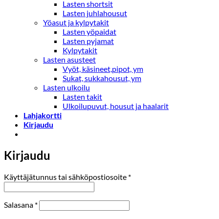
Lasten shortsit
Lasten juhlahousut
Yöasut ja kylpytakit
Lasten yöpaidat
Lasten pyjamat
Kylpytakit
Lasten asusteet
Vyöt, käsineet,pipot, ym
Sukat, sukkahousut, ym
Lasten ulkoilu
Lasten takit
Ulkoilupuvut, housut ja haalarit
Lahjakortti
Kirjaudu
Kirjaudu
Vaaditaan
Käyttäjätunnus tai sähköpostiosoite
*
Vaaditaan
Salasana
*