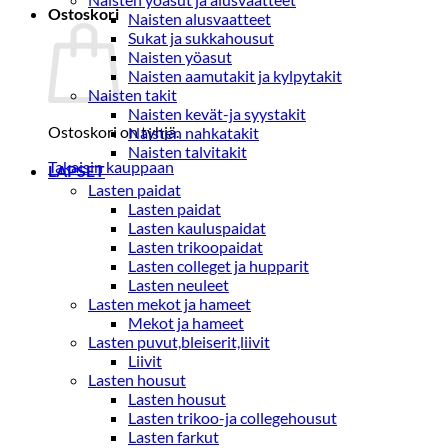
Ostoskori
Naisten alusvaatteet
Sukat ja sukkahousut
Naisten yöasut
Naisten aamutakit ja kylpytakit
Naisten takit
Naisten kevät-ja syystakit
Ostoskori on tyhjä.
Naisten nahkatakit
Naisten talvitakit
Takaisin kauppaan
LAPSET
Lasten paidat
Lasten paidat
Lasten kauluspaidat
Lasten trikoopaidat
Lasten colleget ja hupparit
Lasten neuleet
Lasten mekot ja hameet
Mekot ja hameet
Lasten puvut,bleiserit,liivit
Liivit
Lasten housut
Lasten housut
Lasten trikoo-ja collegehousut
Lasten farkut