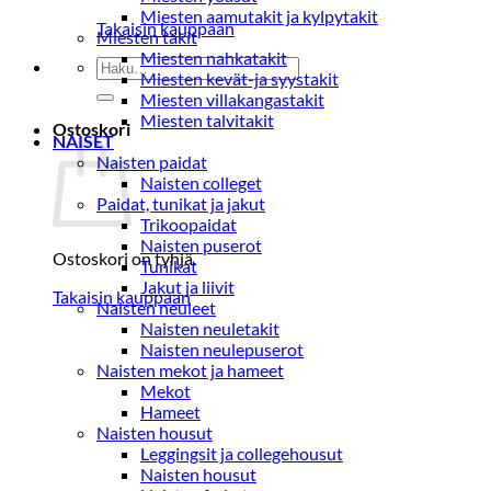
Miesten aamutakit ja kylpytakit
Takaisin kauppaan
Miesten takit
Miesten nahkatakit
Etsi:
Miesten kevät-ja syystakit
Miesten villakangastakit
Miesten talvitakit
Ostoskori
NAISET
Naisten paidat
Naisten colleget
Paidat, tunikat ja jakut
Trikoopaidat
Naisten puserot
Ostoskori on tyhjä.
Tunikat
Jakut ja liivit
Takaisin kauppaan
Naisten neuleet
Naisten neuletakit
Naisten neulepuserot
Naisten mekot ja hameet
Mekot
Hameet
Naisten housut
Leggingsit ja collegehousut
Naisten housut