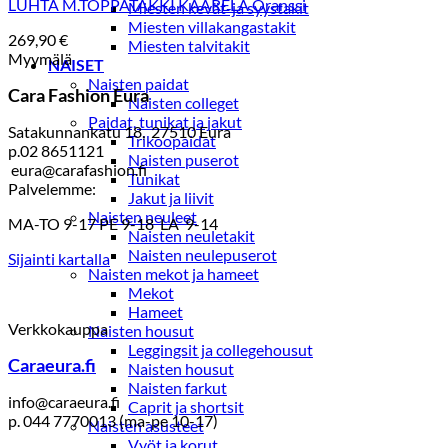
LUHTA M.TOPPATAKKI KAARELA Oranssi
Miesten kevät-ja syystakit
Miesten villakangastakit
269,90
€
Miesten talvitakit
Myymälä
NAISET
Naisten paidat
Cara Fashion Eura
Naisten colleget
Paidat, tunikat ja jakut
Satakunnankatu 18, 27510 Eura
Trikoopaidat
p.02 8651121
Naisten puserot
eura@carafashion.fi
Tunikat
Palvelemme:
Jakut ja liivit
Naisten neuleet
MA-TO 9-17 PE 9-18 LA 9-14
Naisten neuletakit
Naisten neulepuserot
Sijainti kartalla
Naisten mekot ja hameet
Mekot
Hameet
Verkkokauppa
Naisten housut
Leggingsit ja collegehousut
Caraeura.fi
Naisten housut
Naisten farkut
info@caraeura.fi
Caprit ja shortsit
p. 044 7770013 (ma-pe 10-17)
Naisten asusteet
Vyöt ja korut