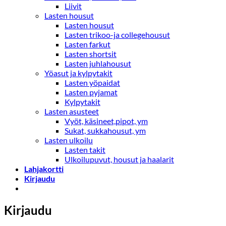
Liivit
Lasten housut
Lasten housut
Lasten trikoo-ja collegehousut
Lasten farkut
Lasten shortsit
Lasten juhlahousut
Yöasut ja kylpytakit
Lasten yöpaidat
Lasten pyjamat
Kylpytakit
Lasten asusteet
Vyöt, käsineet,pipot, ym
Sukat, sukkahousut, ym
Lasten ulkoilu
Lasten takit
Ulkoilupuvut, housut ja haalarit
Lahjakortti
Kirjaudu
Kirjaudu