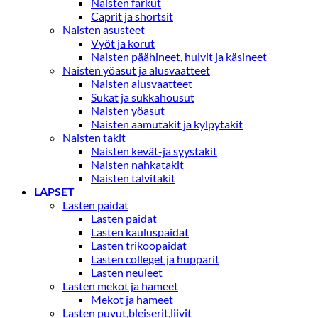
Naisten farkut
Caprit ja shortsit
Naisten asusteet
Vyöt ja korut
Naisten päähineet, huivit ja käsineet
Naisten yöasut ja alusvaatteet
Naisten alusvaatteet
Sukat ja sukkahousut
Naisten yöasut
Naisten aamutakit ja kylpytakit
Naisten takit
Naisten kevät-ja syystakit
Naisten nahkatakit
Naisten talvitakit
LAPSET
Lasten paidat
Lasten paidat
Lasten kauluspaidat
Lasten trikoopaidat
Lasten colleget ja hupparit
Lasten neuleet
Lasten mekot ja hameet
Mekot ja hameet
Lasten puvut,bleiserit,liivit