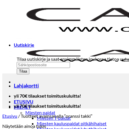
Skip
to
content
Uutiskirje
Tilaa uutiskirje ja saat ensimmäisten joukossa tietoa uutu
Lahjakortti
yli 70€ tilaukset toimituskuluitta!
ETUSIVU
yli 70€ tilaukset toimituskuluitta!
MIEHET
Miesten paidat
Etusivu
/
Tuotteet avainsanalla “oranssi takki”
Miesten T-paidat
Miesten kauluspaidat pitkähihaiset
Näytetään ainoa tulos
Miesten kauluspaidat lyhythihaiset