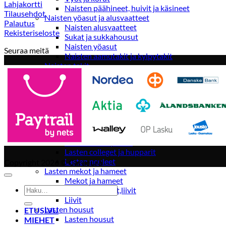
Lahjakortti
Naisten päähineet, huivit ja käsineet
Tilausehdot
Naisten yöasut ja alusvaatteet
Palautus
Naisten alusvaatteet
Rekisteriseloste
Sukat ja sukkahousut
Naisten yöasut
Seuraa meitä
Naisten aamutakit ja kylpytakit
Naisten takit
Naisten kevät-ja syystakit
Naisten nahkatakit
Naisten talvitakit
LAPSET
Lasten paidat
Lasten paidat
Lasten kauluspaidat
Lasten trikoopaidat
Lasten colleget ja hupparit
Lasten neuleet
Copyright 2026 ©
Caraeura
Lasten mekot ja hameet
Mekot ja hameet
Etsi:
Lasten puvut,bleiserit,liivit
Liivit
Lasten housut
ETUSIVU
Lasten housut
MIEHET