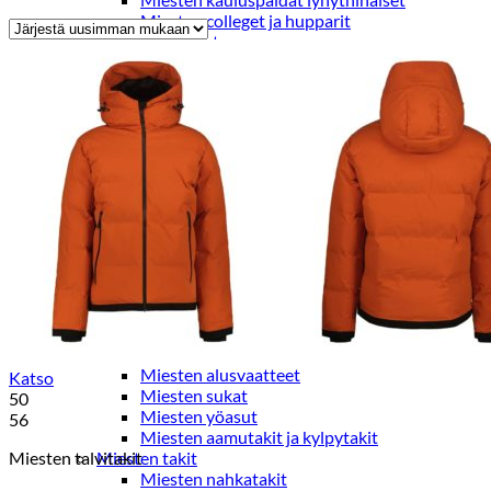
Miesten colleget ja hupparit
Miesten neuleet
Miesten neulepuserot
Miesten neuletakit
Puvut ja blazerit
Puvut
Puvuntakit ja blazerit
Miesten housut
Miesten housut
Miesten farkut
Miesten collegehousut
Miesten shortsit
Miesten asusteet
Vyöt ja olkaimet
Solmiot, rusetit ja taskuliinat
Miesten päähineet, huivit ja käsineet
Miesten yöasut ja alusvaatteet
Miesten alusvaatteet
Katso
Miesten sukat
50
Miesten yöasut
56
Miesten aamutakit ja kylpytakit
Miesten talvitakit
Miesten takit
Miesten nahkatakit