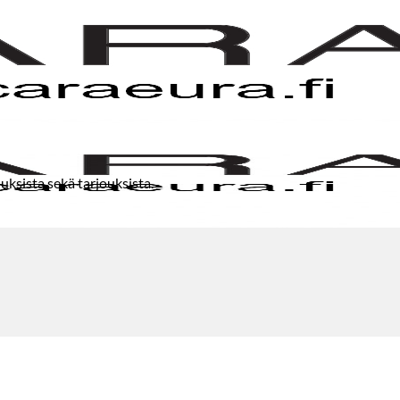
uksista sekä tarjouksista.