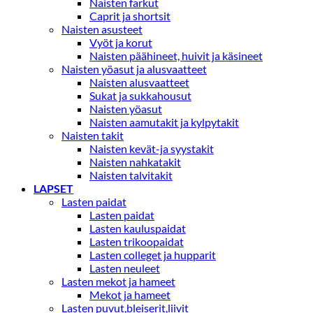
Naisten farkut
Caprit ja shortsit
Naisten asusteet
Vyöt ja korut
Naisten päähineet, huivit ja käsineet
Naisten yöasut ja alusvaatteet
Naisten alusvaatteet
Sukat ja sukkahousut
Naisten yöasut
Naisten aamutakit ja kylpytakit
Naisten takit
Naisten kevät-ja syystakit
Naisten nahkatakit
Naisten talvitakit
LAPSET
Lasten paidat
Lasten paidat
Lasten kauluspaidat
Lasten trikoopaidat
Lasten colleget ja hupparit
Lasten neuleet
Lasten mekot ja hameet
Mekot ja hameet
Lasten puvut,bleiserit,liivit