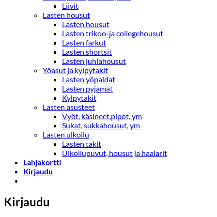
Liivit
Lasten housut
Lasten housut
Lasten trikoo-ja collegehousut
Lasten farkut
Lasten shortsit
Lasten juhlahousut
Yöasut ja kylpytakit
Lasten yöpaidat
Lasten pyjamat
Kylpytakit
Lasten asusteet
Vyöt, käsineet,pipot, ym
Sukat, sukkahousut, ym
Lasten ulkoilu
Lasten takit
Ulkoilupuvut, housut ja haalarit
Lahjakortti
Kirjaudu
Kirjaudu