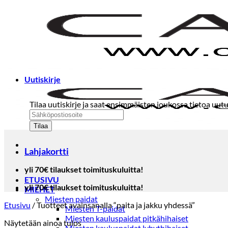
Skip
to
content
Uutiskirje
Tilaa uutiskirje ja saat ensimmäisten joukossa tietoa uutu
Lahjakortti
yli 70€ tilaukset toimituskuluitta!
ETUSIVU
yli 70€ tilaukset toimituskuluitta!
MIEHET
Miesten paidat
Etusivu
/
Tuotteet avainsanalla “paita ja jakku yhdessä”
Miesten T-paidat
Miesten kauluspaidat pitkähihaiset
Näytetään ainoa tulos
Miesten kauluspaidat lyhythihaiset