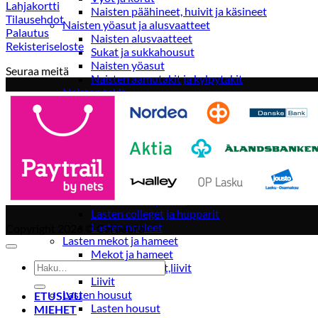
Lahjakortti
Naisten päähineet, huivit ja käsineet
Tilausehdot
Naisten yöasut ja alusvaatteet
Palautus
Naisten alusvaatteet
Rekisteriseloste
Sukat ja sukkahousut
Naisten yöasut
Seuraa meitä
Naisten aamutakit ja kylpytakit
Naisten takit
Naisten kevät-ja syystakit
Naisten nahkatakit
Naisten talvitakit
LAPSET
Lasten paidat
Lasten paidat
Lasten kauluspaidat
Lasten trikoopaidat
Lasten colleget ja hupparit
Lasten neuleet
Copyright 2026 ©
Caraeura
Lasten mekot ja hameet
Mekot ja hameet
Etsi:
Lasten puvut,bleiserit,liivit
Liivit
Lasten housut
ETUSIVU
Lasten housut
MIEHET