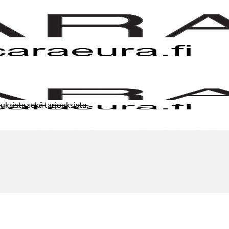
uksista sekä tarjouksista.