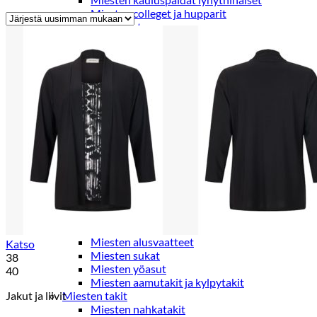
Miesten colleget ja hupparit
Miesten neuleet
Miesten neulepuserot
Miesten neuletakit
Puvut ja blazerit
Puvut
Puvuntakit ja blazerit
Miesten housut
Miesten housut
Miesten farkut
Miesten collegehousut
Miesten shortsit
Miesten asusteet
Vyöt ja olkaimet
Solmiot, rusetit ja taskuliinat
Miesten päähineet, huivit ja käsineet
Miesten yöasut ja alusvaatteet
Miesten alusvaatteet
Katso
Miesten sukat
38
Miesten yöasut
40
Miesten aamutakit ja kylpytakit
Jakut ja liivit
Miesten takit
Miesten nahkatakit