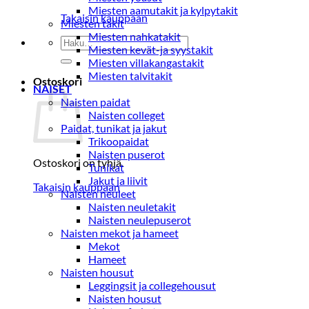
Miesten aamutakit ja kylpytakit
Takaisin kauppaan
Miesten takit
Miesten nahkatakit
Etsi:
Miesten kevät-ja syystakit
Miesten villakangastakit
Miesten talvitakit
Ostoskori
NAISET
Naisten paidat
Naisten colleget
Paidat, tunikat ja jakut
Trikoopaidat
Naisten puserot
Ostoskori on tyhjä.
Tunikat
Jakut ja liivit
Takaisin kauppaan
Naisten neuleet
Naisten neuletakit
Naisten neulepuserot
Naisten mekot ja hameet
Mekot
Hameet
Naisten housut
Leggingsit ja collegehousut
Naisten housut