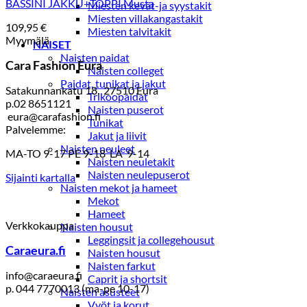
BASSINI JAKKU+TOPPI Musta
Miesten kevät-ja syystakit
Miesten villakangastakit
109,95
€
Miesten talvitakit
Myymälä
NAISET
Naisten paidat
Cara Fashion Eura
Naisten colleget
Paidat, tunikat ja jakut
Satakunnankatu 18, 27510 Eura
Trikoopaidat
p.02 8651121
Naisten puserot
eura@carafashion.fi
Tunikat
Palvelemme:
Jakut ja liivit
Naisten neuleet
MA-TO 9-17 PE 9-18 LA 9-14
Naisten neuletakit
Naisten neulepuserot
Sijainti kartalla
Naisten mekot ja hameet
Mekot
Hameet
Verkkokauppa
Naisten housut
Leggingsit ja collegehousut
Caraeura.fi
Naisten housut
Naisten farkut
info@caraeura.fi
Caprit ja shortsit
p. 044 7770013 (ma-pe 10-17)
Naisten asusteet
Vyöt ja korut