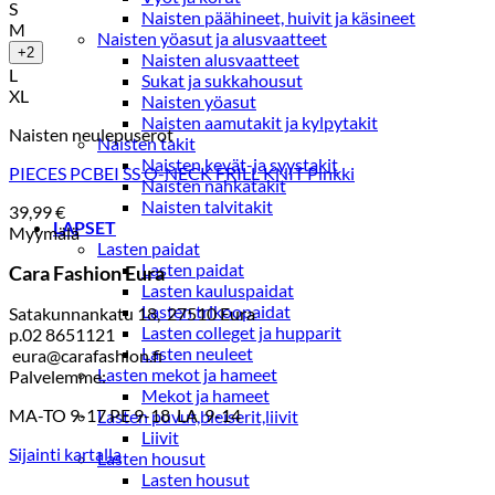
S
Naisten päähineet, huivit ja käsineet
M
Naisten yöasut ja alusvaatteet
+2
Naisten alusvaatteet
L
Sukat ja sukkahousut
XL
Naisten yöasut
Naisten aamutakit ja kylpytakit
Naisten neulepuserot
Naisten takit
Naisten kevät-ja syystakit
PIECES PCBEI SS O-NECK FRILL KNIT Pinkki
Naisten nahkatakit
Naisten talvitakit
39,99
€
LAPSET
Myymälä
Lasten paidat
Lasten paidat
Cara Fashion Eura
Lasten kauluspaidat
Lasten trikoopaidat
Satakunnankatu 18, 27510 Eura
Lasten colleget ja hupparit
p.02 8651121
Lasten neuleet
eura@carafashion.fi
Lasten mekot ja hameet
Palvelemme:
Mekot ja hameet
MA-TO 9-17 PE 9-18 LA 9-14
Lasten puvut,bleiserit,liivit
Liivit
Sijainti kartalla
Lasten housut
Lasten housut