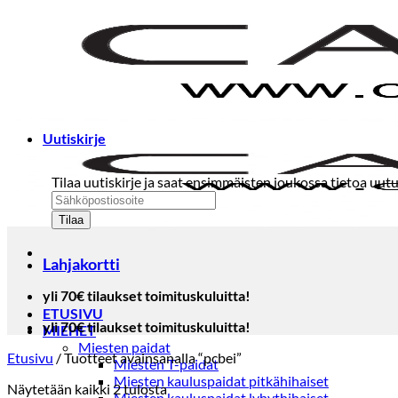
Skip
to
content
Uutiskirje
Tilaa uutiskirje ja saat ensimmäisten joukossa tietoa uutu
Lahjakortti
yli 70€ tilaukset toimituskuluitta!
ETUSIVU
yli 70€ tilaukset toimituskuluitta!
MIEHET
Miesten paidat
Etusivu
/
Tuotteet avainsanalla “pcbei”
Miesten T-paidat
Miesten kauluspaidat pitkähihaiset
Sorted
Näytetään kaikki 2 tulosta
Miesten kauluspaidat lyhythihaiset