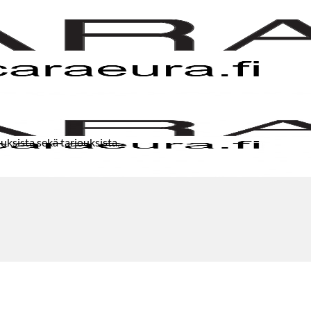
uksista sekä tarjouksista.