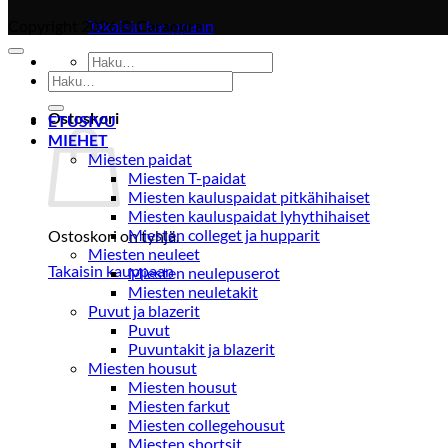
Copyright 2026 ©
Takaisin kauppaan
Caraeura
Etsi:
Etsi:
Ostoskori
ETUSIVU
MIEHET
Miesten paidat
Miesten T-paidat
Miesten kauluspaidat pitkähihaiset
Miesten kauluspaidat lyhythihaiset
Miesten colleget ja hupparit
Ostoskori on tyhjä.
Miesten neuleet
Takaisin kauppaan
Miesten neulepuserot
Miesten neuletakit
Puvut ja blazerit
Puvut
Puvuntakit ja blazerit
Miesten housut
Miesten housut
Miesten farkut
Miesten collegehousut
Miesten shortsit