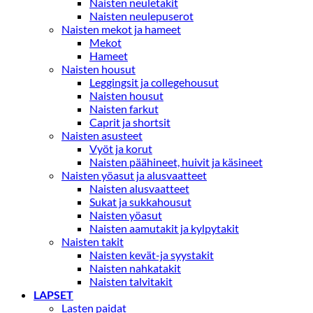
Naisten neuletakit
Naisten neulepuserot
Naisten mekot ja hameet
Mekot
Hameet
Naisten housut
Leggingsit ja collegehousut
Naisten housut
Naisten farkut
Caprit ja shortsit
Naisten asusteet
Vyöt ja korut
Naisten päähineet, huivit ja käsineet
Naisten yöasut ja alusvaatteet
Naisten alusvaatteet
Sukat ja sukkahousut
Naisten yöasut
Naisten aamutakit ja kylpytakit
Naisten takit
Naisten kevät-ja syystakit
Naisten nahkatakit
Naisten talvitakit
LAPSET
Lasten paidat