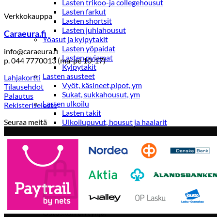
Lasten trikoo-ja collegehousut
Lasten farkut
Verkkokauppa
Lasten shortsit
Lasten juhlahousut
Caraeura.fi
Yöasut ja kylpytakit
Lasten yöpaidat
info@caraeura.fi
Lasten pyjamat
p. 044 7770013 (ma-pe 10-17)
Kylpytakit
Lasten asusteet
Lahjakortti
Vyöt, käsineet,pipot, ym
Tilausehdot
Sukat, sukkahousut, ym
Palautus
Lasten ulkoilu
Rekisteriseloste
Lasten takit
Seuraa meitä
Ulkoilupuvut, housut ja haalarit
Kirjaudu
Ostoskori on tyhjä.