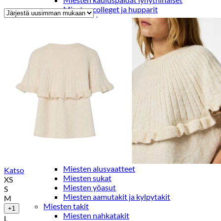
by
Miesten colleget ja hupparit
latest
Miesten neuleet
Miesten neulepuserot
Miesten neuletakit
Puvut ja blazerit
Puvut
Puvuntakit ja blazerit
Miesten housut
Miesten housut
Miesten farkut
Miesten collegehousut
Miesten shortsit
Miesten asusteet
Vyöt ja olkaimet
Solmiot, rusetit ja taskuliinat
Miesten päähineet, huivit ja käsineet
Miesten yöasut ja alusvaatteet
Miesten alusvaatteet
Katso
Miesten sukat
XS
Miesten yöasut
S
Miesten aamutakit ja kylpytakit
M
Miesten takit
+1
Miesten nahkatakit
L