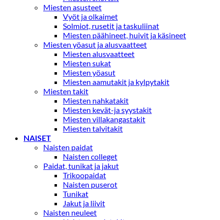
Miesten asusteet
Vyöt ja olkaimet
Solmiot, rusetit ja taskuliinat
Miesten päähineet, huivit ja käsineet
Miesten yöasut ja alusvaatteet
Miesten alusvaatteet
Miesten sukat
Miesten yöasut
Miesten aamutakit ja kylpytakit
Miesten takit
Miesten nahkatakit
Miesten kevät-ja syystakit
Miesten villakangastakit
Miesten talvitakit
NAISET
Naisten paidat
Naisten colleget
Paidat, tunikat ja jakut
Trikoopaidat
Naisten puserot
Tunikat
Jakut ja liivit
Naisten neuleet