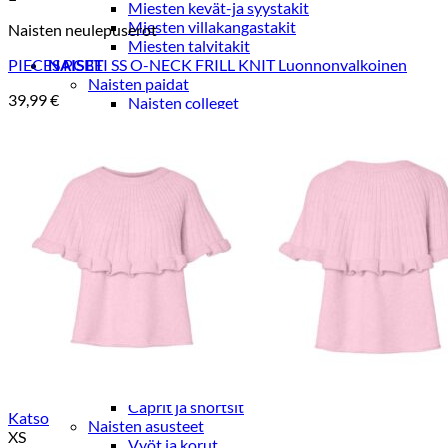
Miesten kevät-ja syystakit
Miesten villakangastakit
Naisten neulepuserot
Miesten talvitakit
PIECES PCBEI SS O-NECK FRILL KNIT Luonnonvalkoinen
NAISET
Naisten paidat
39,99
€
Naisten colleget
Paidat, tunikat ja jakut
Trikoopaidat
Naisten puserot
Tunikat
Jakut ja liivit
Naisten neuleet
Naisten neuletakit
Naisten neulepuserot
Naisten mekot ja hameet
Mekot
Hameet
Naisten housut
Leggingsit ja collegehousut
Naisten housut
Naisten farkut
Caprit ja shortsit
Katso
Naisten asusteet
XS
Vyöt ja korut