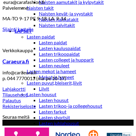
eura@carafashion.fi
Naisten aamutakit ja kylpytakit
Palvelemme:
Naisten takit
Naisten kevät-ja syystakit
MA-TO 9-17 PE 9-18 LA 9-14
Naisten nahkatakit
Naisten talvitakit
Sijainti kartalla
LAPSET
Lasten paidat
Lasten paidat
Lasten kauluspaidat
Verkkokauppa
Lasten trikoopaidat
Lasten colleget ja hupparit
Caraeura.fi
Lasten neuleet
Lasten mekot ja hameet
info@caraeura.fi
Mekot ja hameet
p. 044 7770013 (ma-pe 10-17)
Lasten puvut,bleiserit,liivit
Liivit
Lahjakortti
Lasten housut
Tilausehdot
Lasten housut
Palautus
Lasten trikoo-ja collegehousut
Rekisteriseloste
Lasten farkut
Seuraa meitä
Lasten shortsit
Lasten juhlahousut
Yöasut ja kylpytakit
Lasten yöpaidat