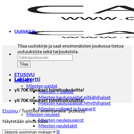
Skip
to
content
Uutiskirje
Tilaa uutiskirje ja saat ensimmäisten joukossa tietoa
uutuuksista sekä tarjouksista.
ETUSIVU
Lahjakortti
MIEHET
Miesten paidat
yli 70€ tilaukset toimituskuluitta!
Miesten T-paidat
Miesten kauluspaidat pitkähihaiset
yli 70€ tilaukset toimituskuluitta!
Miesten kauluspaidat lyhythihaiset
Miesten colleget ja hupparit
Etusivu
/
Tuotteet avainsanalla “pcbozzy”
Miesten neuleet
Miesten neulepuserot
Näytetään ainoa tulos
Miesten neuletakit
Puvut ja blazerit