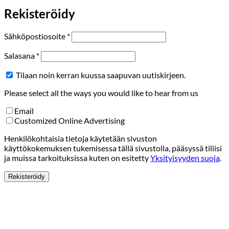
Rekisteröidy
Vaaditaan
Sähköpostiosoite
*
Vaaditaan
Salasana
*
Tilaan noin kerran kuussa saapuvan uutiskirjeen.
Please select all the ways you would like to hear from us
Email
Customized Online Advertising
Henkilökohtaisia tietoja käytetään sivuston
käyttökokemuksen tukemisessa tällä sivustolla, pääsyssä tiliisi
ja muissa tarkoituksissa kuten on esitetty
Yksityisyyden suoja
.
Rekisteröidy