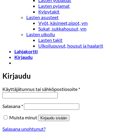
Lasten yöpaidat
Lasten pyjamat
Kylpytakit
Lasten asusteet
Vyöt, käsineet,pipot, ym
Sukat, sukkahousut, ym
Lasten ulkoilu
Lasten takit
Ulkoilupuvut, housut ja haalarit
Lahjakortti
Kirjaudu
Kirjaudu
Vaaditaan
Käyttäjätunnus tai sähköpostiosoite
*
Vaaditaan
Salasana
*
Muista minut
Kirjaudu sisään
Salasana unohtunut?