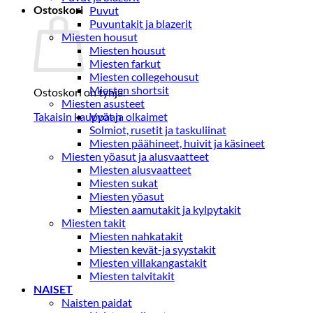
Ostoskori
Puvut
Puvuntakit ja blazerit
Miesten housut
Miesten housut
Miesten farkut
Miesten collegehousut
Miesten shortsit
Ostoskori on tyhjä.
Miesten asusteet
Takaisin kauppaan
Vyöt ja olkaimet
Solmiot, rusetit ja taskuliinat
Miesten päähineet, huivit ja käsineet
Miesten yöasut ja alusvaatteet
Miesten alusvaatteet
Miesten sukat
Miesten yöasut
Miesten aamutakit ja kylpytakit
Miesten takit
Miesten nahkatakit
Miesten kevät-ja syystakit
Miesten villakangastakit
Miesten talvitakit
NAISET
Naisten paidat