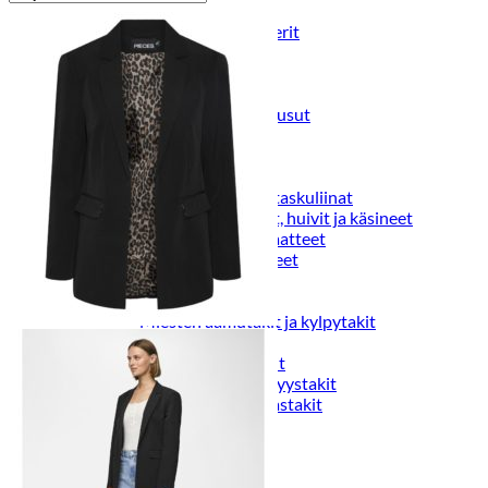
Puvut
Puvuntakit ja blazerit
Miesten housut
Miesten housut
Miesten farkut
Miesten collegehousut
Miesten shortsit
Miesten asusteet
Vyöt ja olkaimet
Solmiot, rusetit ja taskuliinat
Miesten päähineet, huivit ja käsineet
Miesten yöasut ja alusvaatteet
Miesten alusvaatteet
Miesten sukat
Miesten yöasut
Miesten aamutakit ja kylpytakit
Miesten takit
Miesten nahkatakit
Miesten kevät-ja syystakit
Miesten villakangastakit
Miesten talvitakit
NAISET
Naisten paidat
Naisten colleget