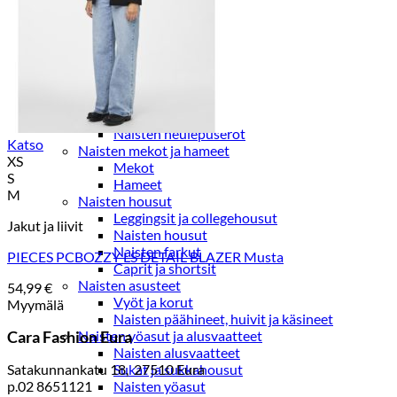
Paidat, tunikat ja jakut
Trikoopaidat
Naisten puserot
Tunikat
Jakut ja liivit
Naisten neuleet
Naisten neuletakit
Naisten neulepuserot
Katso
Naisten mekot ja hameet
XS
Mekot
S
Hameet
M
Naisten housut
Leggingsit ja collegehousut
Jakut ja liivit
Naisten housut
Naisten farkut
PIECES PCBOZZY LS DETAIL BLAZER Musta
Caprit ja shortsit
Naisten asusteet
54,99
€
Vyöt ja korut
Myymälä
Naisten päähineet, huivit ja käsineet
Cara Fashion Eura
Naisten yöasut ja alusvaatteet
Naisten alusvaatteet
Satakunnankatu 18, 27510 Eura
Sukat ja sukkahousut
p.02 8651121
Naisten yöasut