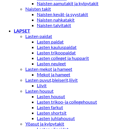
Naisten aamutakit ja kylpytakit
Naisten takit
Naisten kevät-ja syystakit
Naisten nahkatakit
Naisten talvitakit
LAPSET
Lasten paidat
Lasten paidat
Lasten kauluspaidat
Lasten trikoopaidat
Lasten colleget ja hupparit
Lasten neuleet
Lasten mekot ja hameet
Mekot ja hameet
Lasten puvut,bleiserit,liivit
Liivit
Lasten housut
Lasten housut
Lasten trikoo-ja collegehousut
Lasten farkut
Lasten shortsit
Lasten juhlahousut
Yöasut ja kylpytakit