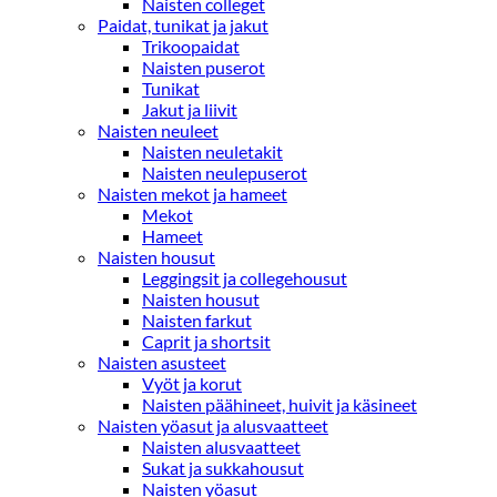
Naisten colleget
Paidat, tunikat ja jakut
Trikoopaidat
Naisten puserot
Tunikat
Jakut ja liivit
Naisten neuleet
Naisten neuletakit
Naisten neulepuserot
Naisten mekot ja hameet
Mekot
Hameet
Naisten housut
Leggingsit ja collegehousut
Naisten housut
Naisten farkut
Caprit ja shortsit
Naisten asusteet
Vyöt ja korut
Naisten päähineet, huivit ja käsineet
Naisten yöasut ja alusvaatteet
Naisten alusvaatteet
Sukat ja sukkahousut
Naisten yöasut