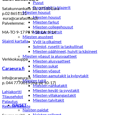
Puvut
Puvuntakit ja blazerit
Satakunnankatu 18, 27510 Eura
Miesten housut
p.02 8651121
Miesten housut
eura@carafashion.fi
Miesten farkut
Palvelemme:
Miesten collegehousut
Miesten shortsit
MA-TO 9-17 PE 9-18 LA 9-14
Miesten asusteet
Sijainti kartalla
Vyöt ja olkaimet
Solmiot, rusetit ja taskuliinat
Miesten päähineet, huivit ja käsineet
Miesten yöasut ja alusvaatteet
Verkkokauppa
Miesten alusvaatteet
Miesten sukat
Caraeura.fi
Miesten yöasut
Miesten aamutakit ja kylpytakit
info@caraeura.fi
Miesten takit
p. 044 7770013 (ma-pe 10-17)
Miesten nahkatakit
Miesten kevät-ja syystakit
Lahjakortti
Miesten villakangastakit
Tilausehdot
Miesten talvitakit
Palautus
NAISET
Rekisteriseloste
Naisten paidat
Naisten colleget