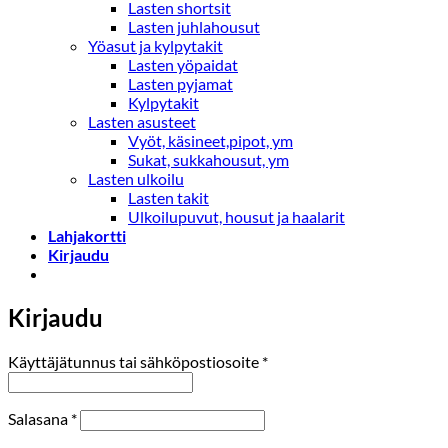
Lasten shortsit
Lasten juhlahousut
Yöasut ja kylpytakit
Lasten yöpaidat
Lasten pyjamat
Kylpytakit
Lasten asusteet
Vyöt, käsineet,pipot, ym
Sukat, sukkahousut, ym
Lasten ulkoilu
Lasten takit
Ulkoilupuvut, housut ja haalarit
Lahjakortti
Kirjaudu
Kirjaudu
Vaaditaan
Käyttäjätunnus tai sähköpostiosoite
*
Vaaditaan
Salasana
*