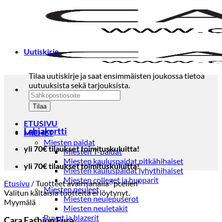
Skip
to
content
Uutiskirje
Tilaa uutiskirje ja saat ensimmäisten joukossa tietoa
uutuuksista sekä tarjouksista.
ETUSIVU
Lahjakortti
MIEHET
Miesten paidat
yli 70€ tilaukset toimituskuluitta!
Miesten T-paidat
Miesten kauluspaidat pitkähihaiset
yli 70€ tilaukset toimituskuluitta!
Miesten kauluspaidat lyhythihaiset
Miesten colleget ja hupparit
Etusivu
/
Tuotteet avainsanalla “pcellen”
Miesten neuleet
Valitun kaltaisia tuotteita ei löytynyt.
Miesten neulepuserot
Myymälä
Miesten neuletakit
Puvut ja blazerit
Cara Fashion Eura