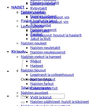
Miesten talvitakit
Lasten pyjamat
NAISET
Kylpytakit
Naisten paidat
Lasten asusteet
Naisten colleget
Vyöt, käsineet,pipot, ym
Paidat, tunikat ja jakut
Sukat, sukkahousut, ym
Trikoopaidat
Lasten ulkoilu
Naisten puserot
Lasten takit
Tunikat
Ulkoilupuvut, housut ja haalarit
Jakut ja liivit
Naisten neuleet
Naisten neuletakit
Kirjaudu
Naisten neulepuserot
Naisten mekot ja hameet
Mekot
Hameet
Naisten housut
Leggingsit ja collegehousut
Naisten housut
Ostoskori on tyhjä.
Naisten farkut
Takaisin kauppaan
Caprit ja shortsit
Naisten asusteet
Etsi:
Vyöt ja korut
Naisten päähineet, huivit ja käsineet
Naisten yöasut ja alusvaatteet