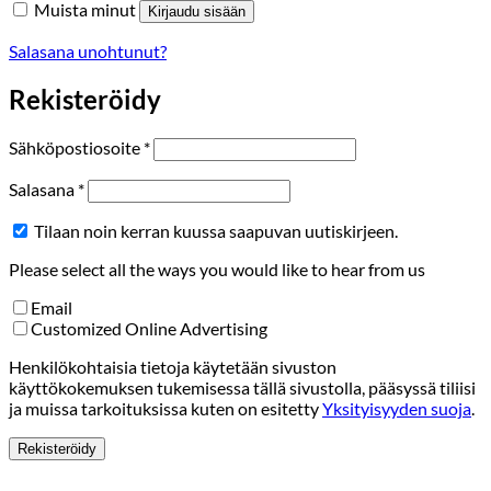
Muista minut
Kirjaudu sisään
Salasana unohtunut?
Rekisteröidy
Vaaditaan
Sähköpostiosoite
*
Vaaditaan
Salasana
*
Tilaan noin kerran kuussa saapuvan uutiskirjeen.
Please select all the ways you would like to hear from us
Email
Customized Online Advertising
Henkilökohtaisia tietoja käytetään sivuston
käyttökokemuksen tukemisessa tällä sivustolla, pääsyssä tiliisi
ja muissa tarkoituksissa kuten on esitetty
Yksityisyyden suoja
.
Rekisteröidy