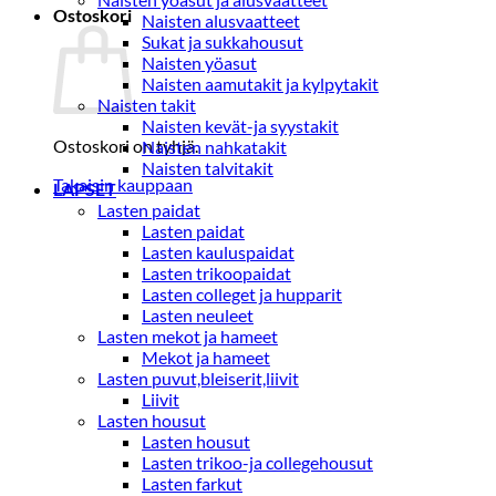
Ostoskori
Naisten alusvaatteet
Sukat ja sukkahousut
Naisten yöasut
Naisten aamutakit ja kylpytakit
Naisten takit
Naisten kevät-ja syystakit
Ostoskori on tyhjä.
Naisten nahkatakit
Naisten talvitakit
Takaisin kauppaan
LAPSET
Lasten paidat
Lasten paidat
Lasten kauluspaidat
Lasten trikoopaidat
Lasten colleget ja hupparit
Lasten neuleet
Lasten mekot ja hameet
Mekot ja hameet
Lasten puvut,bleiserit,liivit
Liivit
Lasten housut
Lasten housut
Lasten trikoo-ja collegehousut
Lasten farkut