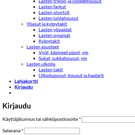
Lasten trikoo-ja collegehousut
Lasten farkut
Lasten shortsit
Lasten juhlahousut
Yöasut ja kylpytakit
Lasten yöpaidat
Lasten pyjamat
Kylpytakit
Lasten asusteet
Vyöt, käsineet,pipot, ym
Sukat, sukkahousut, ym
Lasten ulkoilu
Lasten takit
Ulkoilupuvut, housut ja haalarit
Lahjakortti
Kirjaudu
Kirjaudu
Vaaditaan
Käyttäjätunnus tai sähköpostiosoite
*
Vaaditaan
Salasana
*