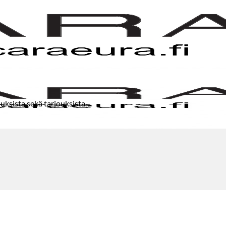
uksista sekä tarjouksista.