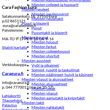
Miesten colleget ja hupparit
Cara Fashion Eura
Miesten neuleet
Miesten neulepuserot
Satakunnankatu 18, 27510 Eura
Miesten neuletakit
p.02 8651121
Puvut ja blazerit
eura@carafashion.fi
Puvut
Palvelemme:
Puvuntakit ja blazerit
Miesten housut
MA-TO 9-17 PE 9-18 LA 9-14
Miesten housut
Miesten farkut
Sijainti kartalla
Miesten collegehousut
Miesten shortsit
Miesten asusteet
Verkkokauppa
Vyöt ja olkaimet
Solmiot, rusetit ja taskuliinat
Caraeura.fi
Miesten päähineet, huivit ja käsineet
Miesten yöasut ja alusvaatteet
info@caraeura.fi
Miesten alusvaatteet
p. 044 7770013 (ma-pe 10-17)
Miesten sukat
Miesten yöasut
Lahjakortti
Miesten aamutakit ja kylpytakit
Tilausehdot
Miesten takit
Palautus
Miesten nahkatakit
Rekisteriseloste