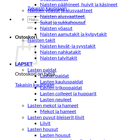
Naisten päähineet, huivit ja käsineet
Takaisin kauppaan
Naisten yöasut ja alusvaatteet
Naisten alusvaatteet
Etsi:
Sukat ja sukkahousut
Naisten yöasut
Naisten aamutakit ja kylpytakit
Ostoskori
Naisten takit
Naisten kevät-ja syystakit
Naisten nahkatakit
Naisten talvitakit
LAPSET
Lasten paidat
Ostoskori on tyhjä.
Lasten paidat
Lasten kauluspaidat
Takaisin kauppaan
Lasten trikoopaidat
Lasten colleget ja hupparit
Lasten neuleet
Lasten mekot ja hameet
Mekot ja hameet
Lasten puvut,bleiserit,liivit
Liivit
Lasten housut
Lasten housut