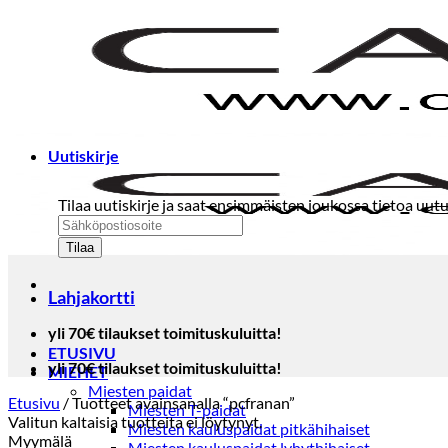
Skip
to
content
Uutiskirje
Tilaa uutiskirje ja saat ensimmäisten joukossa tietoa uutu
Lahjakortti
yli 70€ tilaukset toimituskuluitta!
ETUSIVU
yli 70€ tilaukset toimituskuluitta!
MIEHET
Miesten paidat
Etusivu
/
Tuotteet avainsanalla “pcfranan”
Miesten T-paidat
Valitun kaltaisia tuotteita ei löytynyt.
Miesten kauluspaidat pitkähihaiset
Myymälä
Miesten kauluspaidat lyhythihaiset