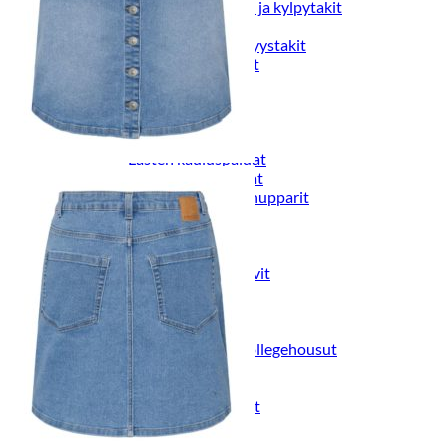
Naisten aamutakit ja kylpytakit
Naisten takit
Naisten kevät-ja syystakit
Naisten nahkatakit
Naisten talvitakit
LAPSET
Lasten paidat
Lasten paidat
Lasten kauluspaidat
Lasten trikoopaidat
Lasten colleget ja hupparit
Lasten neuleet
Lasten mekot ja hameet
Mekot ja hameet
Lasten puvut,bleiserit,liivit
Liivit
Lasten housut
Lasten housut
Lasten trikoo-ja collegehousut
Lasten farkut
Lasten shortsit
Lasten juhlahousut
Yöasut ja kylpytakit
Lasten yöpaidat