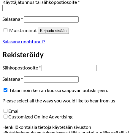
Vaaditaan
Käyttäjätunnus tai sähköpostiosoite
*
Vaaditaan
Salasana
*
Muista minut
Kirjaudu sisään
Salasana unohtunut?
Rekisteröidy
Vaaditaan
Sähköpostiosoite
*
Vaaditaan
Salasana
*
Tilaan noin kerran kuussa saapuvan uutiskirjeen.
Please select all the ways you would like to hear from us
Email
Customized Online Advertising
Henkilökohtaisia tietoja käytetään sivuston
käyttökokemuksen tukemisessa tällä sivustolla, pääsyssä tiliisi