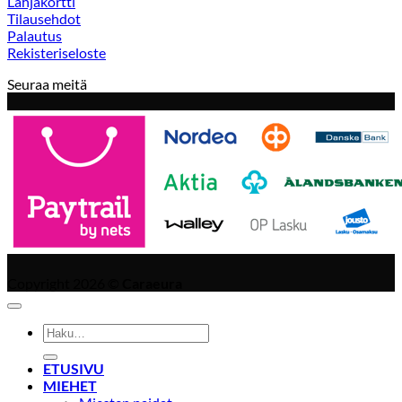
Lahjakortti
Tilausehdot
Palautus
Rekisteriseloste
Seuraa meitä
Copyright 2026 ©
Caraeura
Etsi:
ETUSIVU
MIEHET