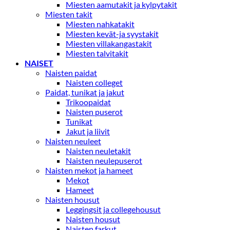
Miesten aamutakit ja kylpytakit
Miesten takit
Miesten nahkatakit
Miesten kevät-ja syystakit
Miesten villakangastakit
Miesten talvitakit
NAISET
Naisten paidat
Naisten colleget
Paidat, tunikat ja jakut
Trikoopaidat
Naisten puserot
Tunikat
Jakut ja liivit
Naisten neuleet
Naisten neuletakit
Naisten neulepuserot
Naisten mekot ja hameet
Mekot
Hameet
Naisten housut
Leggingsit ja collegehousut
Naisten housut
Naisten farkut