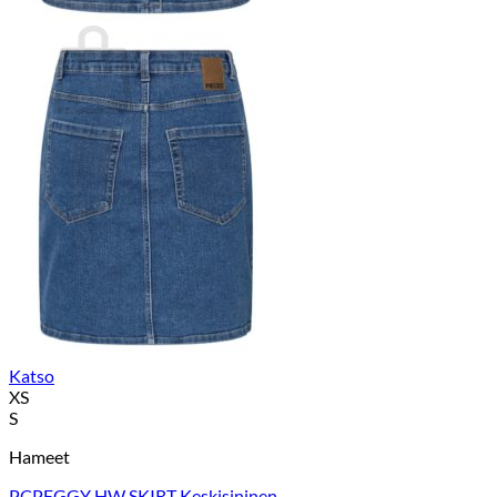
Ostoskori
Ostoskori on tyhjä.
Takaisin kauppaan
Katso
XS
S
Hameet
PCPEGGY HW SKIRT Keskisininen