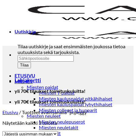
Skip
to
content
Uutiskirje
Tilaa uutiskirje ja saat ensimmäisten joukossa tietoa
uutuuksista sekä tarjouksista.
ETUSIVU
Lahjakortti
MIEHET
Miesten paidat
yli 70€ tilaukset toimituskuluitta!
Miesten T-paidat
Miesten kauluspaidat pitkähihaiset
yli 70€ tilaukset toimituskuluitta!
Miesten kauluspaidat lyhythihaiset
Miesten colleget ja hupparit
Etusivu
/
Tuotteet avainsanalla “pcpeggy”
Miesten neuleet
Miesten neulepuserot
Sorted
Näytetään kaikki 3 tulosta
Miesten neuletakit
by
Puvut ja blazerit
latest