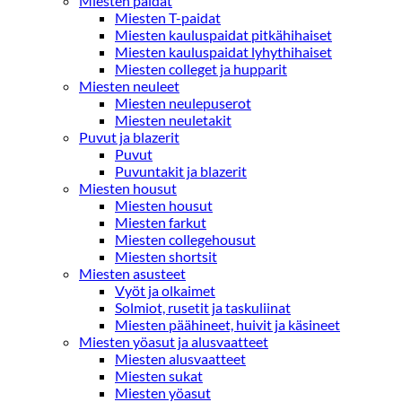
Miesten paidat
Miesten T-paidat
Miesten kauluspaidat pitkähihaiset
Miesten kauluspaidat lyhythihaiset
Miesten colleget ja hupparit
Miesten neuleet
Miesten neulepuserot
Miesten neuletakit
Puvut ja blazerit
Puvut
Puvuntakit ja blazerit
Miesten housut
Miesten housut
Miesten farkut
Miesten collegehousut
Miesten shortsit
Miesten asusteet
Vyöt ja olkaimet
Solmiot, rusetit ja taskuliinat
Miesten päähineet, huivit ja käsineet
Miesten yöasut ja alusvaatteet
Miesten alusvaatteet
Miesten sukat
Miesten yöasut