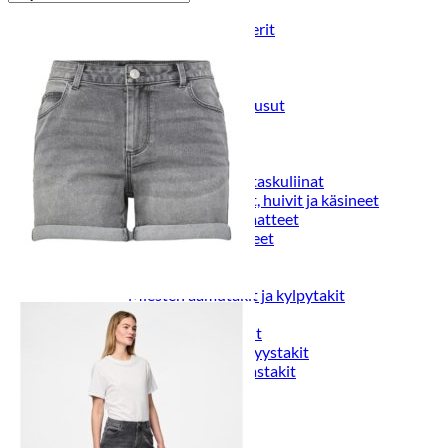
Puvut
Puvuntakit ja blazerit
Miesten housut
Miesten housut
Miesten farkut
Miesten collegehousut
Miesten shortsit
Miesten asusteet
Vyöt ja olkaimet
Solmiot, rusetit ja taskuliinat
Miesten päähineet, huivit ja käsineet
Miesten yöasut ja alusvaatteet
Miesten alusvaatteet
Miesten sukat
Miesten yöasut
Miesten aamutakit ja kylpytakit
Miesten takit
Miesten nahkatakit
Miesten kevät-ja syystakit
Miesten villakangastakit
Miesten talvitakit
NAISET
Naisten paidat
Naisten colleget