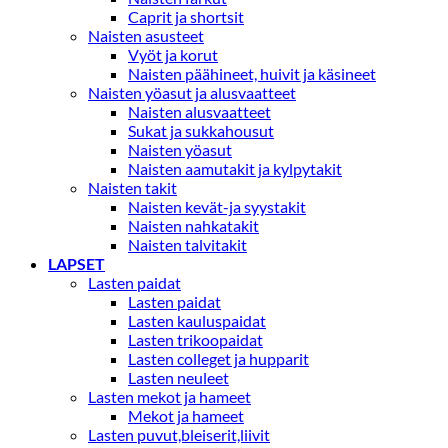
Caprit ja shortsit
Naisten asusteet
Vyöt ja korut
Naisten päähineet, huivit ja käsineet
Naisten yöasut ja alusvaatteet
Naisten alusvaatteet
Sukat ja sukkahousut
Naisten yöasut
Naisten aamutakit ja kylpytakit
Naisten takit
Naisten kevät-ja syystakit
Naisten nahkatakit
Naisten talvitakit
LAPSET
Lasten paidat
Lasten paidat
Lasten kauluspaidat
Lasten trikoopaidat
Lasten colleget ja hupparit
Lasten neuleet
Lasten mekot ja hameet
Mekot ja hameet
Lasten puvut,bleiserit,liivit