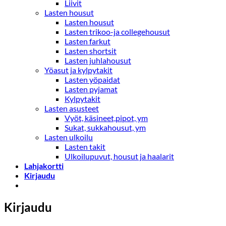
Liivit
Lasten housut
Lasten housut
Lasten trikoo-ja collegehousut
Lasten farkut
Lasten shortsit
Lasten juhlahousut
Yöasut ja kylpytakit
Lasten yöpaidat
Lasten pyjamat
Kylpytakit
Lasten asusteet
Vyöt, käsineet,pipot, ym
Sukat, sukkahousut, ym
Lasten ulkoilu
Lasten takit
Ulkoilupuvut, housut ja haalarit
Lahjakortti
Kirjaudu
Kirjaudu