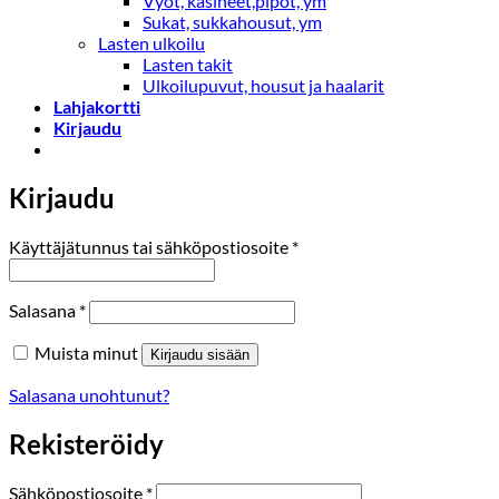
Vyöt, käsineet,pipot, ym
Sukat, sukkahousut, ym
Lasten ulkoilu
Lasten takit
Ulkoilupuvut, housut ja haalarit
Lahjakortti
Kirjaudu
Kirjaudu
Vaaditaan
Käyttäjätunnus tai sähköpostiosoite
*
Vaaditaan
Salasana
*
Muista minut
Kirjaudu sisään
Salasana unohtunut?
Rekisteröidy
Vaaditaan
Sähköpostiosoite
*