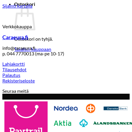
Ostoskori
Sijainti kartalla
Verkkokauppa
Caraeura.fi
Ostoskori on tyhjä.
info@caraeura.fi
Takaisin kauppaan
p. 044 7770013 (ma-pe 10-17)
Lahjakortti
Tilausehdot
Palautus
Rekisteriseloste
Seuraa meitä