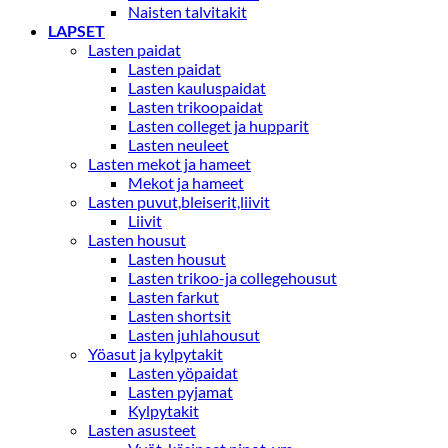
Naisten talvitakit
LAPSET
Lasten paidat
Lasten paidat
Lasten kauluspaidat
Lasten trikoopaidat
Lasten colleget ja hupparit
Lasten neuleet
Lasten mekot ja hameet
Mekot ja hameet
Lasten puvut,bleiserit,liivit
Liivit
Lasten housut
Lasten housut
Lasten trikoo-ja collegehousut
Lasten farkut
Lasten shortsit
Lasten juhlahousut
Yöasut ja kylpytakit
Lasten yöpaidat
Lasten pyjamat
Kylpytakit
Lasten asusteet