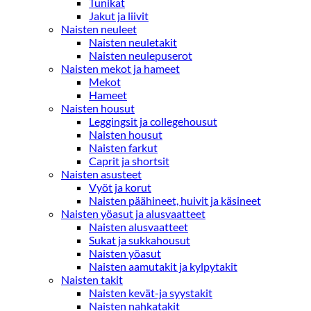
Tunikat
Jakut ja liivit
Naisten neuleet
Naisten neuletakit
Naisten neulepuserot
Naisten mekot ja hameet
Mekot
Hameet
Naisten housut
Leggingsit ja collegehousut
Naisten housut
Naisten farkut
Caprit ja shortsit
Naisten asusteet
Vyöt ja korut
Naisten päähineet, huivit ja käsineet
Naisten yöasut ja alusvaatteet
Naisten alusvaatteet
Sukat ja sukkahousut
Naisten yöasut
Naisten aamutakit ja kylpytakit
Naisten takit
Naisten kevät-ja syystakit
Naisten nahkatakit