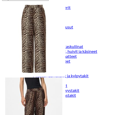
Puvut
Puvuntakit ja blazerit
Miesten housut
Miesten housut
Miesten farkut
Miesten collegehousut
Miesten shortsit
Miesten asusteet
Vyöt ja olkaimet
Solmiot, rusetit ja taskuliinat
Miesten päähineet, huivit ja käsineet
Miesten yöasut ja alusvaatteet
Miesten alusvaatteet
Miesten sukat
Miesten yöasut
Miesten aamutakit ja kylpytakit
Miesten takit
Miesten nahkatakit
Miesten kevät-ja syystakit
Miesten villakangastakit
Miesten talvitakit
NAISET
Naisten paidat
Naisten colleget