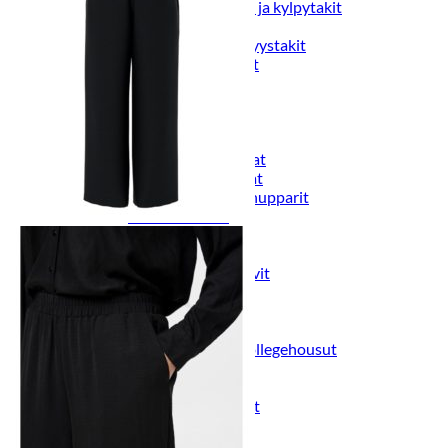
Naisten aamutakit ja kylpytakit
Naisten takit
Naisten kevät-ja syystakit
Naisten nahkatakit
Naisten talvitakit
LAPSET
Lasten paidat
Lasten paidat
Lasten kauluspaidat
Lasten trikoopaidat
Lasten colleget ja hupparit
Lasten neuleet
Lasten mekot ja hameet
Mekot ja hameet
Lasten puvut,bleiserit,liivit
Liivit
Lasten housut
Lasten housut
Lasten trikoo-ja collegehousut
Lasten farkut
Lasten shortsit
Lasten juhlahousut
Yöasut ja kylpytakit
Lasten yöpaidat