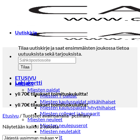
Skip
to
content
Uutiskirje
Tilaa uutiskirje ja saat ensimmäisten joukossa tietoa
uutuuksista sekä tarjouksista.
ETUSIVU
Lahjakortti
MIEHET
Miesten paidat
yli 70€ tilaukset toimituskuluitta!
Miesten T-paidat
Miesten kauluspaidat pitkähihaiset
yli 70€ tilaukset toimituskuluitta!
Miesten kauluspaidat lyhythihaiset
Miesten colleget ja hupparit
Etusivu
/
Tuotteet avainsanalla “pctiffany”
Miesten neuleet
Miesten neulepuserot
Sorted
Näytetään kaikki 2 tulosta
Miesten neuletakit
by
Puvut ja blazerit
latest