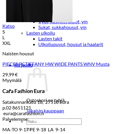
Lasten pyjamat
Kylpytakit
Lasten asusteet
Vyöt, käsineet,pipot, ym
Katso
Sukat, sukkahousut, ym
S
Lasten ulkoilu
L
Lasten takit
XXL
Ulkoilupuvut, housut ja haalarit
Naisten housut
PIECES PCTIFFANY HW WIDE PANTS WNV Musta
Kirjaudu
29,99
€
Myymälä
Cara Fashion Eura
Ostoskori on tyhjä.
Satakunnankatu 18, 27510 Eura
p.02 8651121
Takaisin kauppaan
eura@carafashion.fi
Palvelemme:
Etsi:
MA-TO 9-17 PE 9-18 LA 9-14