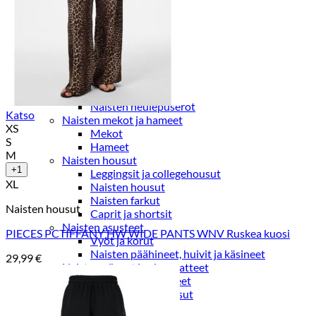
Paidat, tunikat ja jakut
Trikoopaidat
Naisten puserot
Tunikat
Jakut ja liivit
Naisten neuleet
Naisten neuletakit
Naisten neulepuserot
Katso
Naisten mekot ja hameet
XS
Mekot
S
Hameet
M
Naisten housut
+1
Leggingsit ja collegehousut
XL
Naisten housut
Naisten farkut
Naisten housut
Caprit ja shortsit
Naisten asusteet
PIECES PCTIFFANY HW WIDE PANTS WNV Ruskea kuosi
Vyöt ja korut
Naisten päähineet, huivit ja käsineet
29,99
€
Naisten yöasut ja alusvaatteet
Naisten alusvaatteet
Sukat ja sukkahousut
Naisten yöasut