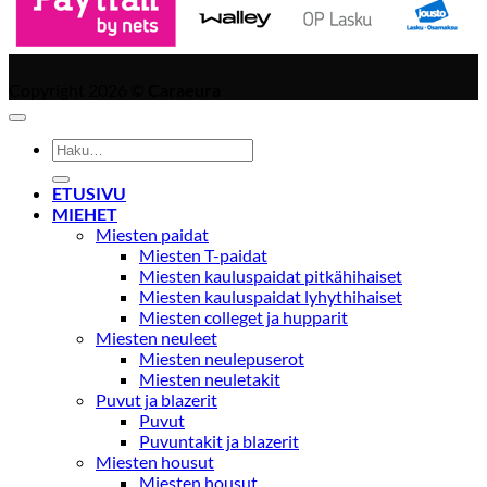
Copyright 2026 ©
Caraeura
Etsi:
ETUSIVU
MIEHET
Miesten paidat
Miesten T-paidat
Miesten kauluspaidat pitkähihaiset
Miesten kauluspaidat lyhythihaiset
Miesten colleget ja hupparit
Miesten neuleet
Miesten neulepuserot
Miesten neuletakit
Puvut ja blazerit
Puvut
Puvuntakit ja blazerit
Miesten housut
Miesten housut