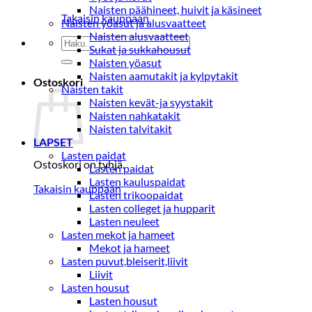
Naisten päähineet, huivit ja käsineet
Takaisin kauppaan
Naisten yöasut ja alusvaatteet
Naisten alusvaatteet
Etsi:
Sukat ja sukkahousut
Naisten yöasut
Naisten aamutakit ja kylpytakit
Ostoskori
Naisten takit
Naisten kevät-ja syystakit
Naisten nahkatakit
Naisten talvitakit
LAPSET
Lasten paidat
Ostoskori on tyhjä.
Lasten paidat
Lasten kauluspaidat
Takaisin kauppaan
Lasten trikoopaidat
Lasten colleget ja hupparit
Lasten neuleet
Lasten mekot ja hameet
Mekot ja hameet
Lasten puvut,bleiserit,liivit
Liivit
Lasten housut
Lasten housut