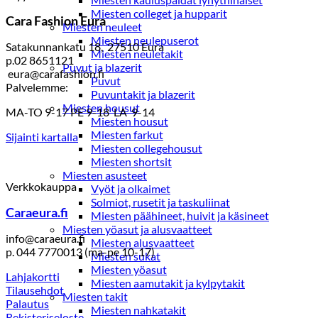
Miesten colleget ja hupparit
Cara Fashion Eura
Miesten neuleet
Miesten neulepuserot
Satakunnankatu 18, 27510 Eura
Miesten neuletakit
p.02 8651121
Puvut ja blazerit
eura@carafashion.fi
Puvut
Palvelemme:
Puvuntakit ja blazerit
Miesten housut
MA-TO 9-17 PE 9-18 LA 9-14
Miesten housut
Miesten farkut
Sijainti kartalla
Miesten collegehousut
Miesten shortsit
Miesten asusteet
Verkkokauppa
Vyöt ja olkaimet
Solmiot, rusetit ja taskuliinat
Caraeura.fi
Miesten päähineet, huivit ja käsineet
Miesten yöasut ja alusvaatteet
info@caraeura.fi
Miesten alusvaatteet
p. 044 7770013 (ma-pe 10-17)
Miesten sukat
Miesten yöasut
Lahjakortti
Miesten aamutakit ja kylpytakit
Tilausehdot
Miesten takit
Palautus
Miesten nahkatakit
Rekisteriseloste