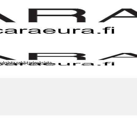
uksista sekä tarjouksista.