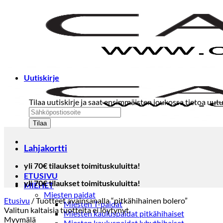
Skip
to
content
Uutiskirje
Tilaa uutiskirje ja saat ensimmäisten joukossa tietoa uutu
Lahjakortti
yli 70€ tilaukset toimituskuluitta!
ETUSIVU
yli 70€ tilaukset toimituskuluitta!
MIEHET
Miesten paidat
Etusivu
/
Tuotteet avainsanalla “pitkähihainen bolero”
Miesten T-paidat
Valitun kaltaisia tuotteita ei löytynyt.
Miesten kauluspaidat pitkähihaiset
Myymälä
Miesten kauluspaidat lyhythihaiset