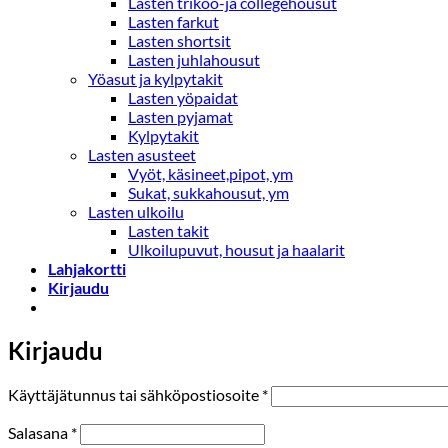
Lasten trikoo-ja collegehousut
Lasten farkut
Lasten shortsit
Lasten juhlahousut
Yöasut ja kylpytakit
Lasten yöpaidat
Lasten pyjamat
Kylpytakit
Lasten asusteet
Vyöt, käsineet,pipot, ym
Sukat, sukkahousut, ym
Lasten ulkoilu
Lasten takit
Ulkoilupuvut, housut ja haalarit
Lahjakortti
Kirjaudu
Kirjaudu
Vaaditaan
Käyttäjätunnus tai sähköpostiosoite
*
Vaaditaan
Salasana
*