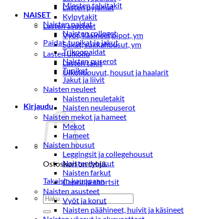
Miesten talvitakit
Lasten pyjamat
NAISET
Kylpytakit
Naisten paidat
Lasten asusteet
Naisten colleget
Vyöt, käsineet,pipot, ym
Paidat, tunikat ja jakut
Sukat, sukkahousut, ym
Trikoopaidat
Lasten ulkoilu
Naisten puserot
Lasten takit
Tunikat
Ulkoilupuvut, housut ja haalarit
Jakut ja liivit
Naisten neuleet
Naisten neuletakit
Kirjaudu
Naisten neulepuserot
Naisten mekot ja hameet
Mekot
Hameet
Naisten housut
Leggingsit ja collegehousut
Naisten housut
Ostoskori on tyhjä.
Naisten farkut
Takaisin kauppaan
Caprit ja shortsit
Naisten asusteet
Etsi:
Vyöt ja korut
Naisten päähineet, huivit ja käsineet
Naisten yöasut ja alusvaatteet