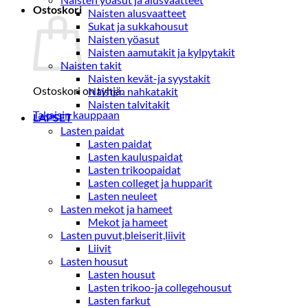
Ostoskori
Naisten alusvaatteet
Sukat ja sukkahousut
Naisten yöasut
Naisten aamutakit ja kylpytakit
Naisten takit
Naisten kevät-ja syystakit
Ostoskori on tyhjä.
Naisten nahkatakit
Naisten talvitakit
Takaisin kauppaan
LAPSET
Lasten paidat
Lasten paidat
Lasten kauluspaidat
Lasten trikoopaidat
Lasten colleget ja hupparit
Lasten neuleet
Lasten mekot ja hameet
Mekot ja hameet
Lasten puvut,bleiserit,liivit
Liivit
Lasten housut
Lasten housut
Lasten trikoo-ja collegehousut
Lasten farkut