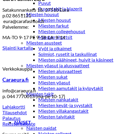
Puvut
Puvuntakit ja blazerit
Satakunnankatu 18, 27510 Eura
Miesten housut
p.02 8651121
Miesten housut
eura@carafashion.fi
Miesten farkut
Palvelemme:
Miesten collegehousut
Miesten shortsit
MA-TO 9-17 PE 9-18 LA 9-14
Miesten asusteet
Sijainti kartalla
Vyöt ja olkaimet
Solmiot, rusetit ja taskuliinat
Miesten päähineet, huivit ja käsineet
Miesten yöasut ja alusvaatteet
Verkkokauppa
Miesten alusvaatteet
Miesten sukat
Caraeura.fi
Miesten yöasut
Miesten aamutakit ja kylpytakit
info@caraeura.fi
Miesten takit
p. 044 7770013 (ma-pe 10-17)
Miesten nahkatakit
Miesten kevät-ja syystakit
Lahjakortti
Miesten villakangastakit
Tilausehdot
Miesten talvitakit
Palautus
NAISET
Rekisteriseloste
Naisten paidat
Naisten colleget