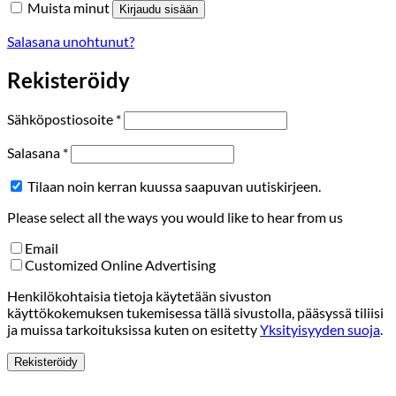
Muista minut
Kirjaudu sisään
Salasana unohtunut?
Rekisteröidy
Vaaditaan
Sähköpostiosoite
*
Vaaditaan
Salasana
*
Tilaan noin kerran kuussa saapuvan uutiskirjeen.
Please select all the ways you would like to hear from us
Email
Customized Online Advertising
Henkilökohtaisia tietoja käytetään sivuston
käyttökokemuksen tukemisessa tällä sivustolla, pääsyssä tiliisi
ja muissa tarkoituksissa kuten on esitetty
Yksityisyyden suoja
.
Rekisteröidy