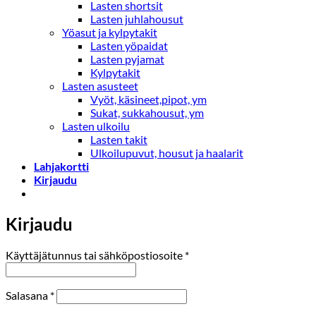
Lasten shortsit
Lasten juhlahousut
Yöasut ja kylpytakit
Lasten yöpaidat
Lasten pyjamat
Kylpytakit
Lasten asusteet
Vyöt, käsineet,pipot, ym
Sukat, sukkahousut, ym
Lasten ulkoilu
Lasten takit
Ulkoilupuvut, housut ja haalarit
Lahjakortti
Kirjaudu
Kirjaudu
Vaaditaan
Käyttäjätunnus tai sähköpostiosoite
*
Vaaditaan
Salasana
*