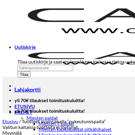
Skip
to
content
Uutiskirje
Tilaa uutiskirje ja saat ensimmäisten joukossa tietoa uutu
Lahjakortti
yli 70€ tilaukset toimituskuluitta!
ETUSIVU
yli 70€ tilaukset toimituskuluitta!
MIEHET
Miesten paidat
Etusivu
/
Tuotteet avainsanalla “pukeutumispaita”
Miesten T-paidat
Valitun kaltaisia tuotteita ei löytynyt.
Miesten kauluspaidat pitkähihaiset
Myymälä
Miesten kauluspaidat lyhythihaiset