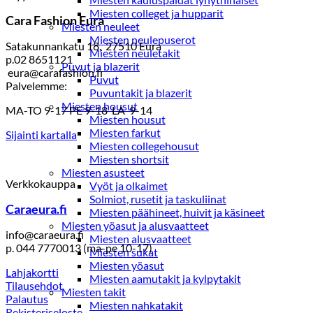
Miesten colleget ja hupparit
Cara Fashion Eura
Miesten neuleet
Miesten neulepuserot
Satakunnankatu 18, 27510 Eura
Miesten neuletakit
p.02 8651121
Puvut ja blazerit
eura@carafashion.fi
Puvut
Palvelemme:
Puvuntakit ja blazerit
Miesten housut
MA-TO 9-17 PE 9-18 LA 9-14
Miesten housut
Miesten farkut
Sijainti kartalla
Miesten collegehousut
Miesten shortsit
Miesten asusteet
Verkkokauppa
Vyöt ja olkaimet
Solmiot, rusetit ja taskuliinat
Caraeura.fi
Miesten päähineet, huivit ja käsineet
Miesten yöasut ja alusvaatteet
info@caraeura.fi
Miesten alusvaatteet
p. 044 7770013 (ma-pe 10-17)
Miesten sukat
Miesten yöasut
Lahjakortti
Miesten aamutakit ja kylpytakit
Tilausehdot
Miesten takit
Palautus
Miesten nahkatakit
Rekisteriseloste