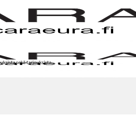
uksista sekä tarjouksista.