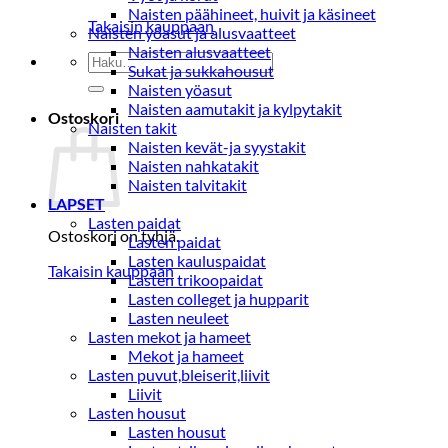
Naisten päähineet, huivit ja käsineet
Takaisin kauppaan
Naisten yöasut ja alusvaatteet
Naisten alusvaatteet
Etsi:
Sukat ja sukkahousut
Naisten yöasut
Naisten aamutakit ja kylpytakit
Ostoskori
Naisten takit
Naisten kevät-ja syystakit
Naisten nahkatakit
Naisten talvitakit
LAPSET
Lasten paidat
Ostoskori on tyhjä.
Lasten paidat
Lasten kauluspaidat
Takaisin kauppaan
Lasten trikoopaidat
Lasten colleget ja hupparit
Lasten neuleet
Lasten mekot ja hameet
Mekot ja hameet
Lasten puvut,bleiserit,liivit
Liivit
Lasten housut
Lasten housut