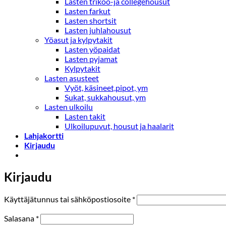
Lasten trikoo-ja collegehousut
Lasten farkut
Lasten shortsit
Lasten juhlahousut
Yöasut ja kylpytakit
Lasten yöpaidat
Lasten pyjamat
Kylpytakit
Lasten asusteet
Vyöt, käsineet,pipot, ym
Sukat, sukkahousut, ym
Lasten ulkoilu
Lasten takit
Ulkoilupuvut, housut ja haalarit
Lahjakortti
Kirjaudu
Kirjaudu
Vaaditaan
Käyttäjätunnus tai sähköpostiosoite
*
Vaaditaan
Salasana
*