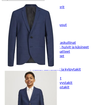
Puvut
Puvuntakit ja blazerit
Miesten housut
Miesten housut
Miesten farkut
Miesten collegehousut
Miesten shortsit
Miesten asusteet
Vyöt ja olkaimet
Solmiot, rusetit ja taskuliinat
Miesten päähineet, huivit ja käsineet
Miesten yöasut ja alusvaatteet
Miesten alusvaatteet
Miesten sukat
Miesten yöasut
Miesten aamutakit ja kylpytakit
Miesten takit
Miesten nahkatakit
Miesten kevät-ja syystakit
Miesten villakangastakit
Miesten talvitakit
NAISET
Naisten paidat
Naisten colleget