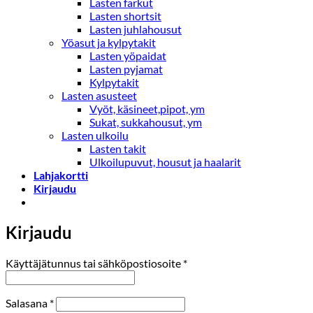
Lasten farkut
Lasten shortsit
Lasten juhlahousut
Yöasut ja kylpytakit
Lasten yöpaidat
Lasten pyjamat
Kylpytakit
Lasten asusteet
Vyöt, käsineet,pipot, ym
Sukat, sukkahousut, ym
Lasten ulkoilu
Lasten takit
Ulkoilupuvut, housut ja haalarit
Lahjakortti
Kirjaudu
Kirjaudu
Vaaditaan
Käyttäjätunnus tai sähköpostiosoite
*
Vaaditaan
Salasana
*