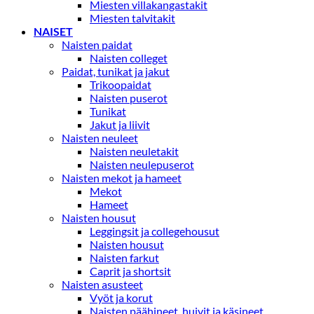
Miesten villakangastakit
Miesten talvitakit
NAISET
Naisten paidat
Naisten colleget
Paidat, tunikat ja jakut
Trikoopaidat
Naisten puserot
Tunikat
Jakut ja liivit
Naisten neuleet
Naisten neuletakit
Naisten neulepuserot
Naisten mekot ja hameet
Mekot
Hameet
Naisten housut
Leggingsit ja collegehousut
Naisten housut
Naisten farkut
Caprit ja shortsit
Naisten asusteet
Vyöt ja korut
Naisten päähineet, huivit ja käsineet