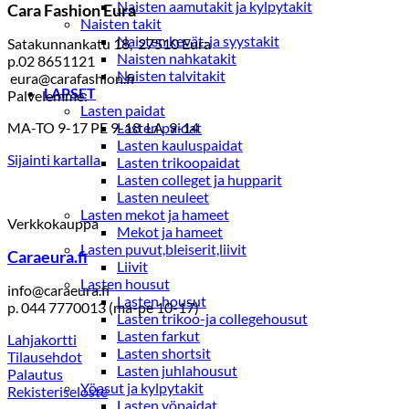
Naisten aamutakit ja kylpytakit
Cara Fashion Eura
Naisten takit
Naisten kevät-ja syystakit
Satakunnankatu 18, 27510 Eura
Naisten nahkatakit
p.02 8651121
Naisten talvitakit
eura@carafashion.fi
LAPSET
Palvelemme:
Lasten paidat
MA-TO 9-17 PE 9-18 LA 9-14
Lasten paidat
Lasten kauluspaidat
Sijainti kartalla
Lasten trikoopaidat
Lasten colleget ja hupparit
Lasten neuleet
Lasten mekot ja hameet
Verkkokauppa
Mekot ja hameet
Lasten puvut,bleiserit,liivit
Caraeura.fi
Liivit
Lasten housut
info@caraeura.fi
Lasten housut
p. 044 7770013 (ma-pe 10-17)
Lasten trikoo-ja collegehousut
Lasten farkut
Lahjakortti
Lasten shortsit
Tilausehdot
Lasten juhlahousut
Palautus
Yöasut ja kylpytakit
Rekisteriseloste
Lasten yöpaidat