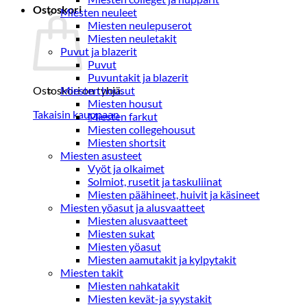
Ostoskori
Miesten neuleet
Miesten neulepuserot
Miesten neuletakit
Puvut ja blazerit
Puvut
Puvuntakit ja blazerit
Ostoskori on tyhjä.
Miesten housut
Miesten housut
Takaisin kauppaan
Miesten farkut
Miesten collegehousut
Miesten shortsit
Miesten asusteet
Vyöt ja olkaimet
Solmiot, rusetit ja taskuliinat
Miesten päähineet, huivit ja käsineet
Miesten yöasut ja alusvaatteet
Miesten alusvaatteet
Miesten sukat
Miesten yöasut
Miesten aamutakit ja kylpytakit
Miesten takit
Miesten nahkatakit
Miesten kevät-ja syystakit