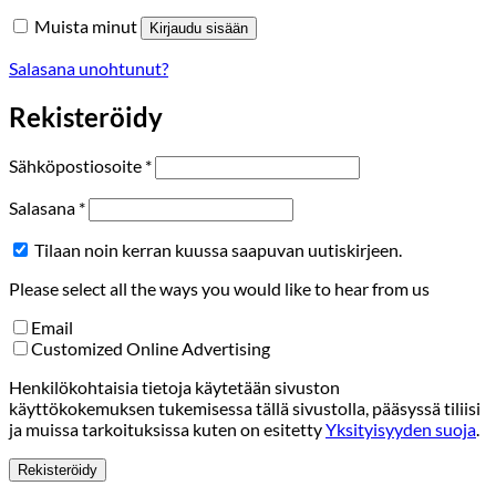
Muista minut
Kirjaudu sisään
Salasana unohtunut?
Rekisteröidy
Vaaditaan
Sähköpostiosoite
*
Vaaditaan
Salasana
*
Tilaan noin kerran kuussa saapuvan uutiskirjeen.
Please select all the ways you would like to hear from us
Email
Customized Online Advertising
Henkilökohtaisia tietoja käytetään sivuston
käyttökokemuksen tukemisessa tällä sivustolla, pääsyssä tiliisi
ja muissa tarkoituksissa kuten on esitetty
Yksityisyyden suoja
.
Rekisteröidy