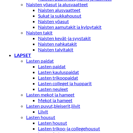
Naisten yöasut ja alusvaatteet
Naisten alusvaatteet
Sukat ja sukkahousut
Naisten yöasut
Naisten aamutakit ja kylpytakit
Naisten takit
Naisten kevät-ja syystakit
Naisten nahkatakit
Naisten talvitakit
LAPSET
Lasten paidat
Lasten paidat
Lasten kauluspaidat
Lasten trikoopaidat
Lasten colleget ja hupparit
Lasten neuleet
Lasten mekot ja hameet
Mekot ja hameet
Lasten puvut,bleiserit,liivit
Liivit
Lasten housut
Lasten housut
Lasten trikoo-ja collegehousut