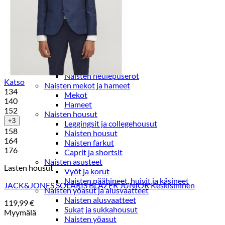
Paidat, tunikat ja jakut
Trikoopaidat
Naisten puserot
Tunikat
Jakut ja liivit
Naisten neuleet
Naisten neuletakit
Naisten neulepuserot
Katso
Naisten mekot ja hameet
134
Mekot
140
Hameet
152
Naisten housut
+3
Leggingsit ja collegehousut
158
Naisten housut
164
Naisten farkut
176
Caprit ja shortsit
Naisten asusteet
Lasten housut
Vyöt ja korut
Naisten päähineet, huivit ja käsineet
JACK&JONES SOLARIS BLAZER JUNIOR Keskisininen
Naisten yöasut ja alusvaatteet
Naisten alusvaatteet
119,99
€
Sukat ja sukkahousut
Myymälä
Naisten yöasut