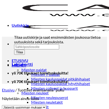
Skip
to
content
Uutiskirje
Tilaa uutiskirje ja saat ensimmäisten joukossa tietoa
uutuuksista sekä tarjouksista.
ETUSIVU
Lahjakortti
MIEHET
Miesten paidat
yli 70€ tilaukset toimituskuluitta!
Miesten T-paidat
Miesten kauluspaidat pitkähihaiset
yli 70€ tilaukset toimituskuluitta!
Miesten kauluspaidat lyhythihaiset
Miesten colleget ja hupparit
Etusivu
/
Tuotteet avainsanalla “puku”
Miesten neuleet
Miesten neulepuserot
Näytetään ainoa tulos
Miesten neuletakit
Puvut ja blazerit