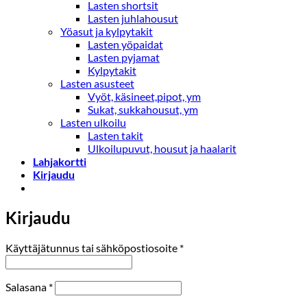
Lasten shortsit
Lasten juhlahousut
Yöasut ja kylpytakit
Lasten yöpaidat
Lasten pyjamat
Kylpytakit
Lasten asusteet
Vyöt, käsineet,pipot, ym
Sukat, sukkahousut, ym
Lasten ulkoilu
Lasten takit
Ulkoilupuvut, housut ja haalarit
Lahjakortti
Kirjaudu
Kirjaudu
Vaaditaan
Käyttäjätunnus tai sähköpostiosoite
*
Vaaditaan
Salasana
*