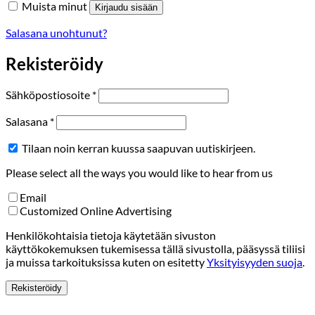
Muista minut
Kirjaudu sisään
Salasana unohtunut?
Rekisteröidy
Vaaditaan
Sähköpostiosoite
*
Vaaditaan
Salasana
*
Tilaan noin kerran kuussa saapuvan uutiskirjeen.
Please select all the ways you would like to hear from us
Email
Customized Online Advertising
Henkilökohtaisia tietoja käytetään sivuston
käyttökokemuksen tukemisessa tällä sivustolla, pääsyssä tiliisi
ja muissa tarkoituksissa kuten on esitetty
Yksityisyyden suoja
.
Rekisteröidy