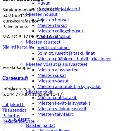
Puvut
Puvuntakit ja blazerit
Satakunnankatu 18, 27510 Eura
Miesten housut
p.02 8651121
Miesten housut
eura@carafashion.fi
Miesten farkut
Palvelemme:
Miesten collegehousut
Miesten shortsit
MA-TO 9-17 PE 9-18 LA 9-14
Miesten asusteet
Sijainti kartalla
Vyöt ja olkaimet
Solmiot, rusetit ja taskuliinat
Miesten päähineet, huivit ja käsineet
Miesten yöasut ja alusvaatteet
Verkkokauppa
Miesten alusvaatteet
Miesten sukat
Caraeura.fi
Miesten yöasut
Miesten aamutakit ja kylpytakit
info@caraeura.fi
Miesten takit
p. 044 7770013 (ma-pe 10-17)
Miesten nahkatakit
Miesten kevät-ja syystakit
Lahjakortti
Miesten villakangastakit
Tilausehdot
Miesten talvitakit
Palautus
NAISET
Rekisteriseloste
Naisten paidat
Naisten colleget