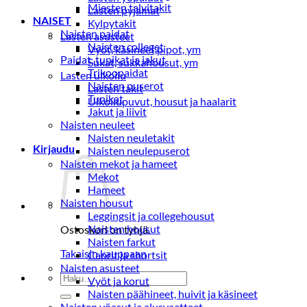
Miesten talvitakit
Lasten pyjamat
NAISET
Kylpytakit
Naisten paidat
Lasten asusteet
Naisten colleget
Vyöt, käsineet,pipot, ym
Paidat, tunikat ja jakut
Sukat, sukkahousut, ym
Trikoopaidat
Lasten ulkoilu
Naisten puserot
Lasten takit
Tunikat
Ulkoilupuvut, housut ja haalarit
Jakut ja liivit
Naisten neuleet
Naisten neuletakit
Kirjaudu
Naisten neulepuserot
Naisten mekot ja hameet
Mekot
Hameet
Naisten housut
Leggingsit ja collegehousut
Naisten housut
Ostoskori on tyhjä.
Naisten farkut
Takaisin kauppaan
Caprit ja shortsit
Naisten asusteet
Etsi:
Vyöt ja korut
Naisten päähineet, huivit ja käsineet
Naisten yöasut ja alusvaatteet