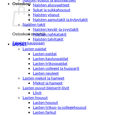
Ostoskori
Naisten alusvaatteet
Sukat ja sukkahousut
Naisten yöasut
Naisten aamutakit ja kylpytakit
Naisten takit
Naisten kevät-ja syystakit
Ostoskori on tyhjä.
Naisten nahkatakit
Naisten talvitakit
Takaisin kauppaan
LAPSET
Lasten paidat
Lasten paidat
Lasten kauluspaidat
Lasten trikoopaidat
Lasten colleget ja hupparit
Lasten neuleet
Lasten mekot ja hameet
Mekot ja hameet
Lasten puvut,bleiserit,liivit
Liivit
Lasten housut
Lasten housut
Lasten trikoo-ja collegehousut
Lasten farkut