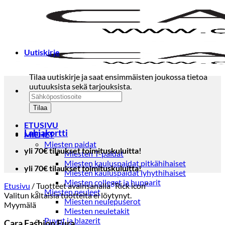
Skip
to
content
Uutiskirje
Tilaa uutiskirje ja saat ensimmäisten joukossa tietoa
uutuuksista sekä tarjouksista.
ETUSIVU
Lahjakortti
MIEHET
Miesten paidat
yli 70€ tilaukset toimituskuluitta!
Miesten T-paidat
Miesten kauluspaidat pitkähihaiset
yli 70€ tilaukset toimituskuluitta!
Miesten kauluspaidat lyhythihaiset
Miesten colleget ja hupparit
Etusivu
/
Tuotteet avainsanalla “Rick icon”
Miesten neuleet
Valitun kaltaisia tuotteita ei löytynyt.
Miesten neulepuserot
Myymälä
Miesten neuletakit
Puvut ja blazerit
Cara Fashion Eura