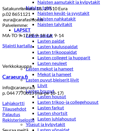
Naisten aamutakit ja kylpytakit
Naisten takit
Satakunnankatu 18, 27510 Eura
Naisten kevät-ja syystakit
p.02 8651121
Naisten nahkatakit
eura@carafashion.fi
Naisten talvitakit
Palvelemme:
LAPSET
MA-TO 9-17 PE 9-18 LA 9-14
Lasten paidat
Lasten paidat
Sijainti kartalla
Lasten kauluspaidat
Lasten trikoopaidat
Lasten colleget ja hupparit
Lasten neuleet
Verkkokauppa
Lasten mekot ja hameet
Mekot ja hameet
Caraeura.fi
Lasten puvut,bleiserit,liivit
Liivit
info@caraeura.fi
Lasten housut
p. 044 7770013 (ma-pe 10-17)
Lasten housut
Lasten trikoo-ja collegehousut
Lahjakortti
Lasten farkut
Tilausehdot
Lasten shortsit
Palautus
Lasten juhlahousut
Rekisteriseloste
Yöasut ja kylpytakit
Lasten yöpaidat
Seuraa meitä