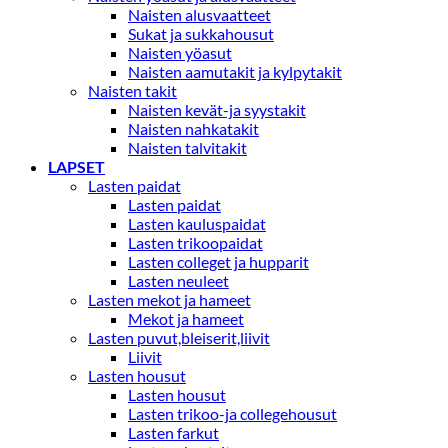
Naisten alusvaatteet
Sukat ja sukkahousut
Naisten yöasut
Naisten aamutakit ja kylpytakit
Naisten takit
Naisten kevät-ja syystakit
Naisten nahkatakit
Naisten talvitakit
LAPSET
Lasten paidat
Lasten paidat
Lasten kauluspaidat
Lasten trikoopaidat
Lasten colleget ja hupparit
Lasten neuleet
Lasten mekot ja hameet
Mekot ja hameet
Lasten puvut,bleiserit,liivit
Liivit
Lasten housut
Lasten housut
Lasten trikoo-ja collegehousut
Lasten farkut