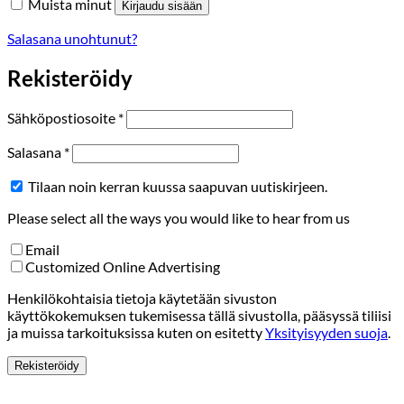
Muista minut
Kirjaudu sisään
Salasana unohtunut?
Rekisteröidy
Vaaditaan
Sähköpostiosoite
*
Vaaditaan
Salasana
*
Tilaan noin kerran kuussa saapuvan uutiskirjeen.
Please select all the ways you would like to hear from us
Email
Customized Online Advertising
Henkilökohtaisia tietoja käytetään sivuston
käyttökokemuksen tukemisessa tällä sivustolla, pääsyssä tiliisi
ja muissa tarkoituksissa kuten on esitetty
Yksityisyyden suoja
.
Rekisteröidy