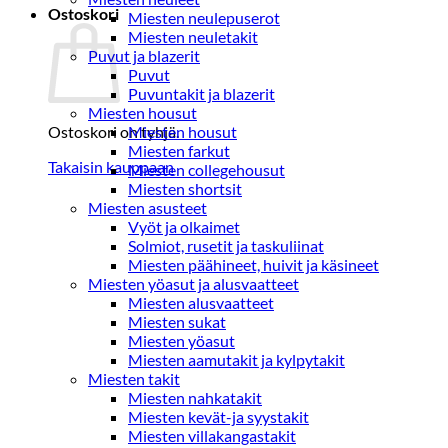
Ostoskori
Miesten neulepuserot
Miesten neuletakit
Puvut ja blazerit
Puvut
Puvuntakit ja blazerit
Miesten housut
Ostoskori on tyhjä.
Miesten housut
Miesten farkut
Takaisin kauppaan
Miesten collegehousut
Miesten shortsit
Miesten asusteet
Vyöt ja olkaimet
Solmiot, rusetit ja taskuliinat
Miesten päähineet, huivit ja käsineet
Miesten yöasut ja alusvaatteet
Miesten alusvaatteet
Miesten sukat
Miesten yöasut
Miesten aamutakit ja kylpytakit
Miesten takit
Miesten nahkatakit
Miesten kevät-ja syystakit
Miesten villakangastakit