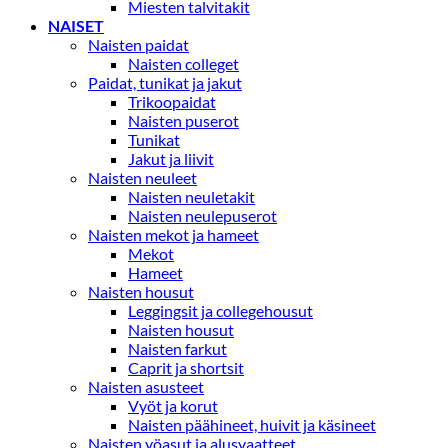
Miesten talvitakit
NAISET
Naisten paidat
Naisten colleget
Paidat, tunikat ja jakut
Trikoopaidat
Naisten puserot
Tunikat
Jakut ja liivit
Naisten neuleet
Naisten neuletakit
Naisten neulepuserot
Naisten mekot ja hameet
Mekot
Hameet
Naisten housut
Leggingsit ja collegehousut
Naisten housut
Naisten farkut
Caprit ja shortsit
Naisten asusteet
Vyöt ja korut
Naisten päähineet, huivit ja käsineet
Naisten yöasut ja alusvaatteet