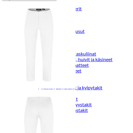
Puvut
Puvuntakit ja blazerit
Miesten housut
Miesten housut
Miesten farkut
Miesten collegehousut
Miesten shortsit
Miesten asusteet
Vyöt ja olkaimet
Solmiot, rusetit ja taskuliinat
Miesten päähineet, huivit ja käsineet
Miesten yöasut ja alusvaatteet
Miesten alusvaatteet
Miesten sukat
Miesten yöasut
Miesten aamutakit ja kylpytakit
Miesten takit
Miesten nahkatakit
Miesten kevät-ja syystakit
Miesten villakangastakit
Miesten talvitakit
NAISET
Naisten paidat
Naisten colleget