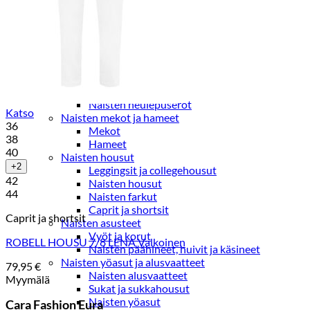
Paidat, tunikat ja jakut
Trikoopaidat
Naisten puserot
Tunikat
Jakut ja liivit
Naisten neuleet
Naisten neuletakit
Naisten neulepuserot
Katso
Naisten mekot ja hameet
36
Mekot
38
Hameet
40
Naisten housut
+2
Leggingsit ja collegehousut
42
Naisten housut
44
Naisten farkut
Caprit ja shortsit
Caprit ja shortsit
Naisten asusteet
Vyöt ja korut
ROBELL HOUSU 7/8 LENA Valkoinen
Naisten päähineet, huivit ja käsineet
Naisten yöasut ja alusvaatteet
79,95
€
Naisten alusvaatteet
Myymälä
Sukat ja sukkahousut
Naisten yöasut
Cara Fashion Eura