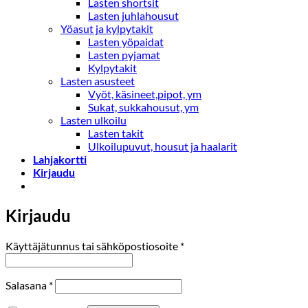
Lasten shortsit
Lasten juhlahousut
Yöasut ja kylpytakit
Lasten yöpaidat
Lasten pyjamat
Kylpytakit
Lasten asusteet
Vyöt, käsineet,pipot, ym
Sukat, sukkahousut, ym
Lasten ulkoilu
Lasten takit
Ulkoilupuvut, housut ja haalarit
Lahjakortti
Kirjaudu
Kirjaudu
Vaaditaan
Käyttäjätunnus tai sähköpostiosoite
*
Vaaditaan
Salasana
*