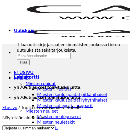
Skip
to
content
Uutiskirje
Tilaa uutiskirje ja saat ensimmäisten joukossa tietoa
uutuuksista sekä tarjouksista.
ETUSIVU
Lahjakortti
MIEHET
Miesten paidat
yli 70€ tilaukset toimituskuluitta!
Miesten T-paidat
Miesten kauluspaidat pitkähihaiset
yli 70€ tilaukset toimituskuluitta!
Miesten kauluspaidat lyhythihaiset
Miesten colleget ja hupparit
Etusivu
/
Tuotteet avainsanalla “Robell”
Miesten neuleet
Miesten neulepuserot
Näytetään ainoa tulos
Miesten neuletakit
Puvut ja blazerit