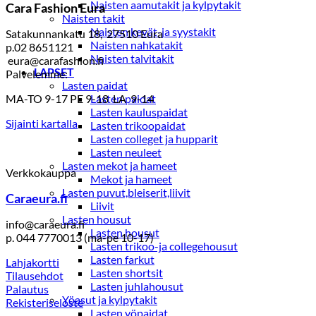
Naisten aamutakit ja kylpytakit
Cara Fashion Eura
54,99 €.
38,49 €.
Naisten takit
Naisten kevät-ja syystakit
Satakunnankatu 18, 27510 Eura
Naisten nahkatakit
p.02 8651121
Naisten talvitakit
eura@carafashion.fi
LAPSET
Palvelemme:
Lasten paidat
MA-TO 9-17 PE 9-18 LA 9-14
Lasten paidat
Lasten kauluspaidat
Sijainti kartalla
Lasten trikoopaidat
Lasten colleget ja hupparit
Lasten neuleet
Lasten mekot ja hameet
Verkkokauppa
Mekot ja hameet
Lasten puvut,bleiserit,liivit
Caraeura.fi
Liivit
Lasten housut
info@caraeura.fi
Lasten housut
p. 044 7770013 (ma-pe 10-17)
Lasten trikoo-ja collegehousut
Lasten farkut
Lahjakortti
Lasten shortsit
Tilausehdot
Lasten juhlahousut
Palautus
Yöasut ja kylpytakit
Rekisteriseloste
Lasten yöpaidat