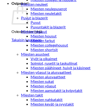
Ostoskori
Miesten neuleet
Miesten neulepuserot
Miesten neuletakit
Puvut ja blazerit
Puvut
Puvuntakit ja blazerit
Ostoskori on tyhjä.
Miesten housut
Miesten housut
Takaisin kauppaan
Miesten farkut
Miesten collegehousut
Miesten shortsit
Miesten asusteet
Vyöt ja olkaimet
Solmiot, rusetit ja taskuliinat
Miesten päähineet, huivit ja käsineet
Miesten yöasut ja alusvaatteet
Miesten alusvaatteet
Miesten sukat
Miesten yöasut
Miesten aamutakit ja kylpytakit
Miesten takit
Miesten nahkatakit
Miesten kevät-ja syystakit