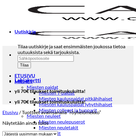
Skip
to
content
Uutiskirje
Tilaa uutiskirje ja saat ensimmäisten joukossa tietoa
uutuuksista sekä tarjouksista.
ETUSIVU
Lahjakortti
MIEHET
Miesten paidat
yli 70€ tilaukset toimituskuluitta!
Miesten T-paidat
Miesten kauluspaidat pitkähihaiset
yli 70€ tilaukset toimituskuluitta!
Miesten kauluspaidat lyhythihaiset
Miesten colleget ja hupparit
Etusivu
/
Tuotteet avainsanalla “röyhelömekko”
Miesten neuleet
Miesten neulepuserot
Näytetään ainoa tulos
Miesten neuletakit
Puvut ja blazerit