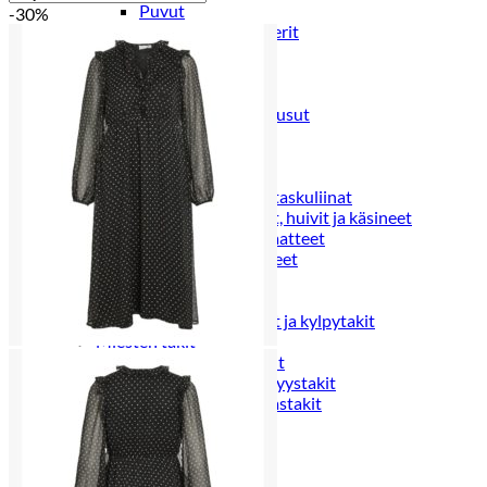
Puvut
-30%
Puvuntakit ja blazerit
Miesten housut
Miesten housut
Miesten farkut
Miesten collegehousut
Miesten shortsit
Miesten asusteet
Vyöt ja olkaimet
Solmiot, rusetit ja taskuliinat
Miesten päähineet, huivit ja käsineet
Miesten yöasut ja alusvaatteet
Miesten alusvaatteet
Miesten sukat
Miesten yöasut
Miesten aamutakit ja kylpytakit
Miesten takit
Miesten nahkatakit
Miesten kevät-ja syystakit
Miesten villakangastakit
Miesten talvitakit
NAISET
Naisten paidat
Naisten colleget