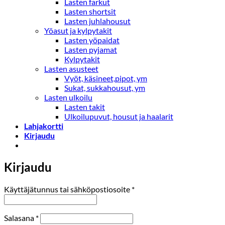
Lasten farkut
Lasten shortsit
Lasten juhlahousut
Yöasut ja kylpytakit
Lasten yöpaidat
Lasten pyjamat
Kylpytakit
Lasten asusteet
Vyöt, käsineet,pipot, ym
Sukat, sukkahousut, ym
Lasten ulkoilu
Lasten takit
Ulkoilupuvut, housut ja haalarit
Lahjakortti
Kirjaudu
Kirjaudu
Vaaditaan
Käyttäjätunnus tai sähköpostiosoite
*
Vaaditaan
Salasana
*