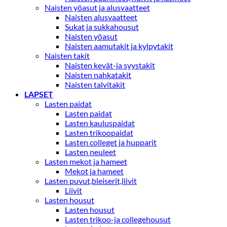
Naisten yöasut ja alusvaatteet
Naisten alusvaatteet
Sukat ja sukkahousut
Naisten yöasut
Naisten aamutakit ja kylpytakit
Naisten takit
Naisten kevät-ja syystakit
Naisten nahkatakit
Naisten talvitakit
LAPSET
Lasten paidat
Lasten paidat
Lasten kauluspaidat
Lasten trikoopaidat
Lasten colleget ja hupparit
Lasten neuleet
Lasten mekot ja hameet
Mekot ja hameet
Lasten puvut,bleiserit,liivit
Liivit
Lasten housut
Lasten housut
Lasten trikoo-ja collegehousut