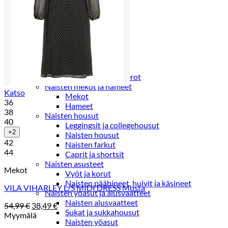
Paidat, tunikat ja jakut
Trikoopaidat
Naisten puserot
Tunikat
Jakut ja liivit
Naisten neuleet
Naisten neuletakit
Naisten neulepuserot
Naisten mekot ja hameet
Katso
Mekot
36
Hameet
38
Naisten housut
40
Leggingsit ja collegehousut
+2
Naisten housut
42
Naisten farkut
44
Caprit ja shortsit
Naisten asusteet
Mekot
Vyöt ja korut
Naisten päähineet, huivit ja käsineet
VILA VIHARLEY L/S MIDI DRESS Musta
Naisten yöasut ja alusvaatteet
Naisten alusvaatteet
Alkuperäinen
Nykyinen
54,99
€
38,49
€
Sukat ja sukkahousut
hinta
hinta
Myymälä
Naisten yöasut
oli:
on: