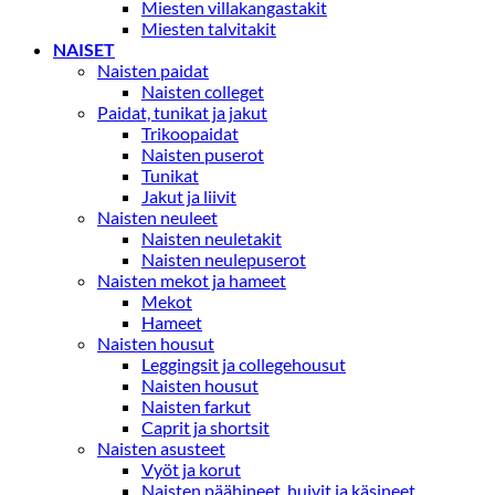
Miesten villakangastakit
Miesten talvitakit
NAISET
Naisten paidat
Naisten colleget
Paidat, tunikat ja jakut
Trikoopaidat
Naisten puserot
Tunikat
Jakut ja liivit
Naisten neuleet
Naisten neuletakit
Naisten neulepuserot
Naisten mekot ja hameet
Mekot
Hameet
Naisten housut
Leggingsit ja collegehousut
Naisten housut
Naisten farkut
Caprit ja shortsit
Naisten asusteet
Vyöt ja korut
Naisten päähineet, huivit ja käsineet