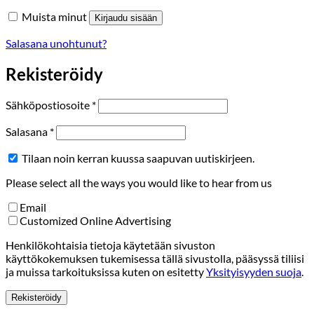
Muista minut
Kirjaudu sisään
Salasana unohtunut?
Rekisteröidy
Vaaditaan
Sähköpostiosoite
*
Vaaditaan
Salasana
*
Tilaan noin kerran kuussa saapuvan uutiskirjeen.
Please select all the ways you would like to hear from us
Email
Customized Online Advertising
Henkilökohtaisia tietoja käytetään sivuston
käyttökokemuksen tukemisessa tällä sivustolla, pääsyssä tiliisi
ja muissa tarkoituksissa kuten on esitetty
Yksityisyyden suoja
.
Rekisteröidy