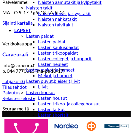
Palvelemme:
Naisten aamutakit ja kylpytakit
Naisten takit
MA-TO 9-17 PE 9-18 LA 9-14
Naisten kevät-ja syystakit
Naisten nahkatakit
Sijainti kartalla
Naisten talvitakit
LAPSET
Lasten paidat
Lasten paidat
Verkkokauppa
Lasten kauluspaidat
Lasten trikoopaidat
Caraeura.fi
Lasten colleget ja hupparit
Lasten neuleet
info@caraeura.fi
Lasten mekot ja hameet
p. 044 7770013 (ma-pe 10-17)
Mekot ja hameet
Lasten puvut,bleiserit,liivit
Lahjakortti
Liivit
Tilausehdot
Lasten housut
Palautus
Lasten housut
Rekisteriseloste
Lasten trikoo-ja collegehousut
Seuraa meitä
Lasten farkut
Lasten shortsit
Lasten juhlahousut
Yöasut ja kylpytakit
Lasten yöpaidat