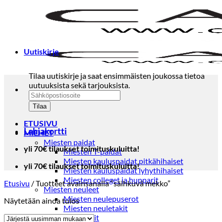
Skip
to
content
Uutiskirje
Tilaa uutiskirje ja saat ensimmäisten joukossa tietoa
uutuuksista sekä tarjouksista.
ETUSIVU
Lahjakortti
MIEHET
Miesten paidat
yli 70€ tilaukset toimituskuluitta!
Miesten T-paidat
Miesten kauluspaidat pitkähihaiset
yli 70€ tilaukset toimituskuluitta!
Miesten kauluspaidat lyhythihaiset
Miesten colleget ja hupparit
Etusivu
/
Tuotteet avainsanalla “säihkuvä mekko”
Miesten neuleet
Miesten neulepuserot
Näytetään ainoa tulos
Miesten neuletakit
Puvut ja blazerit