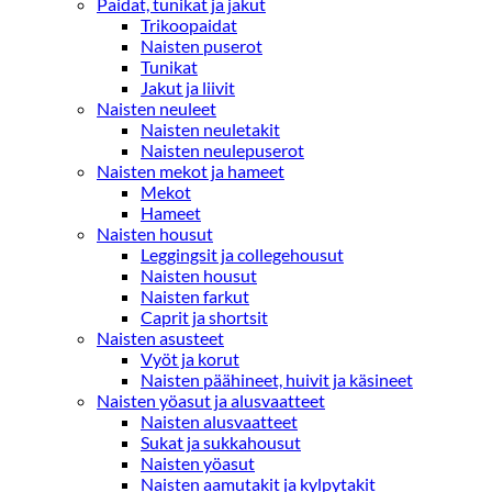
Paidat, tunikat ja jakut
Trikoopaidat
Naisten puserot
Tunikat
Jakut ja liivit
Naisten neuleet
Naisten neuletakit
Naisten neulepuserot
Naisten mekot ja hameet
Mekot
Hameet
Naisten housut
Leggingsit ja collegehousut
Naisten housut
Naisten farkut
Caprit ja shortsit
Naisten asusteet
Vyöt ja korut
Naisten päähineet, huivit ja käsineet
Naisten yöasut ja alusvaatteet
Naisten alusvaatteet
Sukat ja sukkahousut
Naisten yöasut
Naisten aamutakit ja kylpytakit