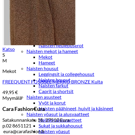
Paidat, tunikat ja jakut
Trikoopaidat
Naisten puserot
Tunikat
Jakut ja liivit
Naisten neuleet
Naisten neuletakit
Naisten neulepuserot
Katso
Naisten mekot ja hameet
S
Mekot
M
Hameet
Naisten housut
Mekot
Leggingsit ja collegehousut
Naisten housut
FREEQUENT FQSISSEL MEKKO BRONZE Kulta
Naisten farkut
Caprit ja shortsit
49,95
€
Naisten asusteet
Myymälä
Vyöt ja korut
Cara Fashion Eura
Naisten päähineet, huivit ja käsineet
Naisten yöasut ja alusvaatteet
Satakunnankatu 18, 27510 Eura
Naisten alusvaatteet
p.02 8651121
Sukat ja sukkahousut
eura@carafashion.fi
Naisten yöasut