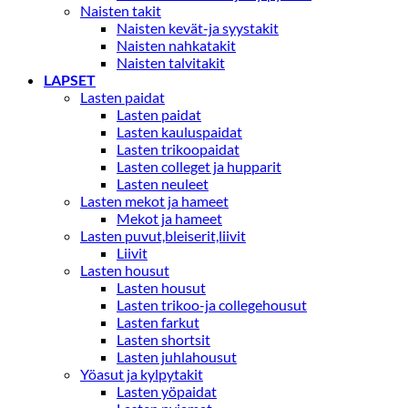
Naisten takit
Naisten kevät-ja syystakit
Naisten nahkatakit
Naisten talvitakit
LAPSET
Lasten paidat
Lasten paidat
Lasten kauluspaidat
Lasten trikoopaidat
Lasten colleget ja hupparit
Lasten neuleet
Lasten mekot ja hameet
Mekot ja hameet
Lasten puvut,bleiserit,liivit
Liivit
Lasten housut
Lasten housut
Lasten trikoo-ja collegehousut
Lasten farkut
Lasten shortsit
Lasten juhlahousut
Yöasut ja kylpytakit
Lasten yöpaidat