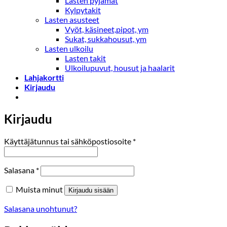
Lasten pyjamat
Kylpytakit
Lasten asusteet
Vyöt, käsineet,pipot, ym
Sukat, sukkahousut, ym
Lasten ulkoilu
Lasten takit
Ulkoilupuvut, housut ja haalarit
Lahjakortti
Kirjaudu
Kirjaudu
Vaaditaan
Käyttäjätunnus tai sähköpostiosoite
*
Vaaditaan
Salasana
*
Muista minut
Kirjaudu sisään
Salasana unohtunut?