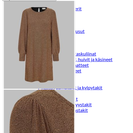
Puvut
Puvuntakit ja blazerit
Miesten housut
Miesten housut
Miesten farkut
Miesten collegehousut
Miesten shortsit
Miesten asusteet
Vyöt ja olkaimet
Solmiot, rusetit ja taskuliinat
Miesten päähineet, huivit ja käsineet
Miesten yöasut ja alusvaatteet
Miesten alusvaatteet
Miesten sukat
Miesten yöasut
Miesten aamutakit ja kylpytakit
Miesten takit
Miesten nahkatakit
Miesten kevät-ja syystakit
Miesten villakangastakit
Miesten talvitakit
NAISET
Naisten paidat
Naisten colleget