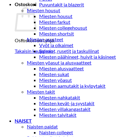
Ostoskori
Puvuntakit ja blazerit
Miesten housut
Miesten housut
Miesten farkut
Miesten collegehousut
Miesten shortsit
Miesten asusteet
Ostoskori on tyhjä.
Vyöt ja olkaimet
Takaisin kauppaan
Solmiot, rusetit ja taskuliinat
Miesten päähineet, huivit ja käsineet
Miesten yöasut ja alusvaatteet
Miesten alusvaatteet
Miesten sukat
Miesten yöasut
Miesten aamutakit ja kylpytakit
Miesten takit
Miesten nahkatakit
Miesten kevät-ja syystakit
Miesten villakangastakit
Miesten talvitakit
NAISET
Naisten paidat
Naisten colleget