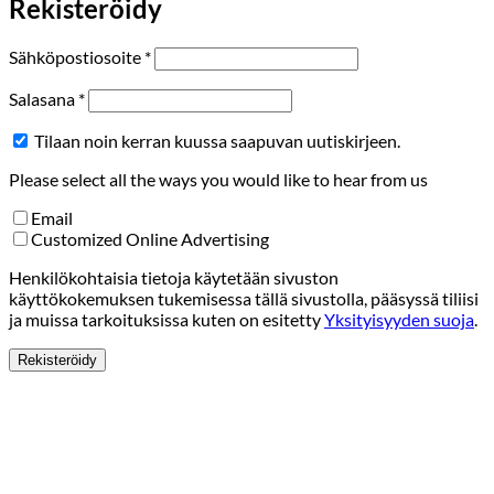
Rekisteröidy
Vaaditaan
Sähköpostiosoite
*
Vaaditaan
Salasana
*
Tilaan noin kerran kuussa saapuvan uutiskirjeen.
Please select all the ways you would like to hear from us
Email
Customized Online Advertising
Henkilökohtaisia tietoja käytetään sivuston
käyttökokemuksen tukemisessa tällä sivustolla, pääsyssä tiliisi
ja muissa tarkoituksissa kuten on esitetty
Yksityisyyden suoja
.
Rekisteröidy