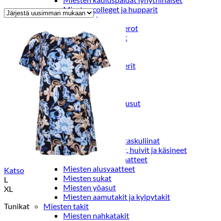
by
Miesten colleget ja hupparit
latest
Miesten neuleet
Miesten neulepuserot
Miesten neuletakit
Puvut ja blazerit
Puvut
Puvuntakit ja blazerit
Miesten housut
Miesten housut
Miesten farkut
Miesten collegehousut
Miesten shortsit
Miesten asusteet
Vyöt ja olkaimet
Solmiot, rusetit ja taskuliinat
Miesten päähineet, huivit ja käsineet
Miesten yöasut ja alusvaatteet
Miesten alusvaatteet
Katso
Miesten sukat
L
Miesten yöasut
XL
Miesten aamutakit ja kylpytakit
Tunikat
Miesten takit
Miesten nahkatakit