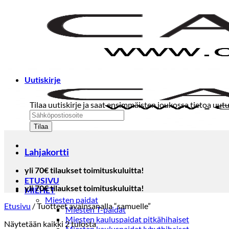
Skip
to
content
Uutiskirje
Tilaa uutiskirje ja saat ensimmäisten joukossa tietoa uutu
Lahjakortti
yli 70€ tilaukset toimituskuluitta!
ETUSIVU
yli 70€ tilaukset toimituskuluitta!
MIEHET
Miesten paidat
Etusivu
/
Tuotteet avainsanalla “samuelle”
Miesten T-paidat
Miesten kauluspaidat pitkähihaiset
Sorted
Näytetään kaikki 2 tulosta
Miesten kauluspaidat lyhythihaiset