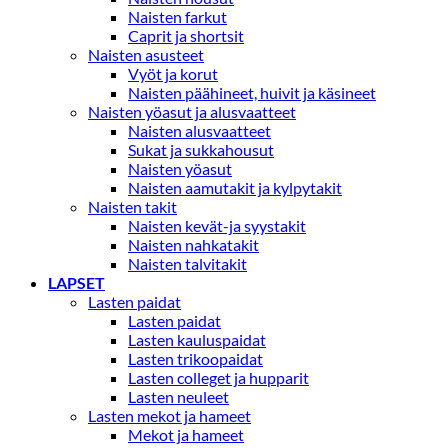
Naisten farkut
Caprit ja shortsit
Naisten asusteet
Vyöt ja korut
Naisten päähineet, huivit ja käsineet
Naisten yöasut ja alusvaatteet
Naisten alusvaatteet
Sukat ja sukkahousut
Naisten yöasut
Naisten aamutakit ja kylpytakit
Naisten takit
Naisten kevät-ja syystakit
Naisten nahkatakit
Naisten talvitakit
LAPSET
Lasten paidat
Lasten paidat
Lasten kauluspaidat
Lasten trikoopaidat
Lasten colleget ja hupparit
Lasten neuleet
Lasten mekot ja hameet
Mekot ja hameet