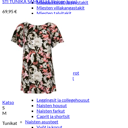
STI TUNIKA SAMUELLE Sininen kuosi
Miesten kevät-ja syystakit
Miesten villakangastakit
69,95
€
Miesten talvitakit
NAISET
Naisten paidat
Naisten colleget
Paidat, tunikat ja jakut
Trikoopaidat
Naisten puserot
Tunikat
Jakut ja liivit
Naisten neuleet
Naisten neuletakit
Naisten neulepuserot
Naisten mekot ja hameet
Mekot
Hameet
Naisten housut
Leggingsit ja collegehousut
Katso
Naisten housut
S
Naisten farkut
M
Caprit ja shortsit
Naisten asusteet
Tunikat
Vyöt ja korut