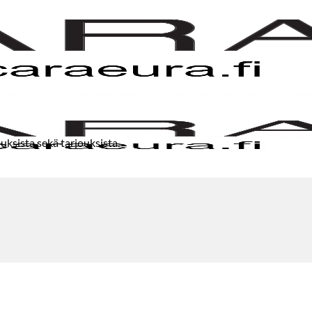
uksista sekä tarjouksista.