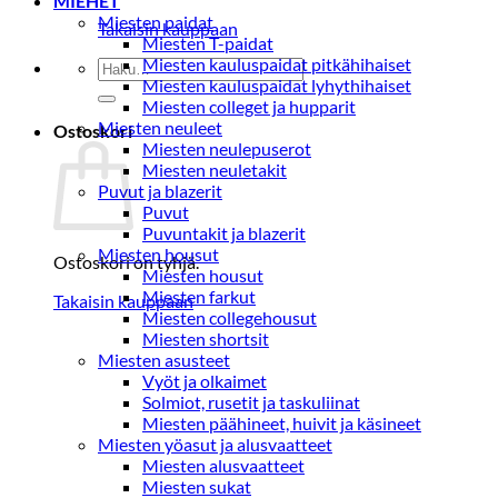
MIEHET
Miesten paidat
Takaisin kauppaan
Miesten T-paidat
Miesten kauluspaidat pitkähihaiset
Etsi:
Miesten kauluspaidat lyhythihaiset
Miesten colleget ja hupparit
Miesten neuleet
Ostoskori
Miesten neulepuserot
Miesten neuletakit
Puvut ja blazerit
Puvut
Puvuntakit ja blazerit
Miesten housut
Ostoskori on tyhjä.
Miesten housut
Miesten farkut
Takaisin kauppaan
Miesten collegehousut
Miesten shortsit
Miesten asusteet
Vyöt ja olkaimet
Solmiot, rusetit ja taskuliinat
Miesten päähineet, huivit ja käsineet
Miesten yöasut ja alusvaatteet
Miesten alusvaatteet
Miesten sukat