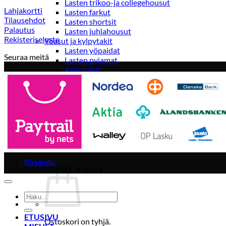
Lasten trikoo-ja collegehousut
Lahjakortti
Lasten farkut
Tilausehdot
Lasten shortsit
Palautus
Lasten juhlahousut
Rekisteriseloste
Yöasut ja kylpytakit
Lasten yöpaidat
Seuraa meitä
Lasten pyjamat
Kylpytakit
Lasten asusteet
Vyöt, käsineet,pipot, ym
Sukat, sukkahousut, ym
Lasten ulkoilu
Lasten takit
Ulkoilupuvut, housut ja haalarit
Kirjaudu
Copyright 2026 ©
Caraeura
Etsi:
ETUSIVU
Ostoskori on tyhjä.