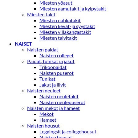
Miesten yöasut
Miesten aamutakit ja kylpytakit
Miesten takit
Miesten nahkatakit
Miesten kevät-ja syystakit
Miesten villakangastakit
Miesten talvitakit
NAISET
Naisten paidat
Naisten colleget
Paidat, tunikat ja jakut
Trikoopaidat
Naisten puserot
Tunikat
Jakut ja liivit
Naisten neuleet
Naisten neuletakit
Naisten neulepuserot
Naisten mekot ja hameet
Mekot
Hameet
Naisten housut
Leggingsit ja collegehousut
Naisten housut