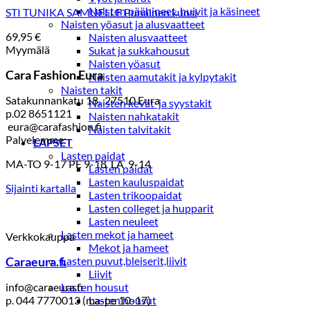
Naisten päähineet, huivit ja käsineet
STI TUNIKA SAMUELLE Punainen kuosi
Naisten yöasut ja alusvaatteet
69,95
€
Naisten alusvaatteet
Myymälä
Sukat ja sukkahousut
Naisten yöasut
Cara Fashion Eura
Naisten aamutakit ja kylpytakit
Naisten takit
Satakunnankatu 18, 27510 Eura
Naisten kevät-ja syystakit
p.02 8651121
Naisten nahkatakit
eura@carafashion.fi
Naisten talvitakit
Palvelemme:
LAPSET
Lasten paidat
MA-TO 9-17 PE 9-18 LA 9-14
Lasten paidat
Lasten kauluspaidat
Sijainti kartalla
Lasten trikoopaidat
Lasten colleget ja hupparit
Lasten neuleet
Lasten mekot ja hameet
Verkkokauppa
Mekot ja hameet
Caraeura.fi
Lasten puvut,bleiserit,liivit
Liivit
info@caraeura.fi
Lasten housut
p. 044 7770013 (ma-pe 10-17)
Lasten housut