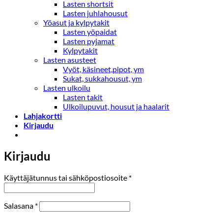
Lasten shortsit
Lasten juhlahousut
Yöasut ja kylpytakit
Lasten yöpaidat
Lasten pyjamat
Kylpytakit
Lasten asusteet
Vyöt, käsineet,pipot, ym
Sukat, sukkahousut, ym
Lasten ulkoilu
Lasten takit
Ulkoilupuvut, housut ja haalarit
Lahjakortti
Kirjaudu
Kirjaudu
Vaaditaan
Käyttäjätunnus tai sähköpostiosoite
*
Vaaditaan
Salasana
*