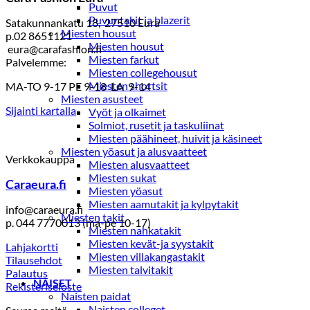
Puvut
Puvuntakit ja blazerit
Satakunnankatu 18, 27510 Eura
Miesten housut
p.02 8651121
Miesten housut
eura@carafashion.fi
Miesten farkut
Palvelemme:
Miesten collegehousut
Miesten shortsit
MA-TO 9-17 PE 9-18 LA 9-14
Miesten asusteet
Sijainti kartalla
Vyöt ja olkaimet
Solmiot, rusetit ja taskuliinat
Miesten päähineet, huivit ja käsineet
Miesten yöasut ja alusvaatteet
Verkkokauppa
Miesten alusvaatteet
Miesten sukat
Caraeura.fi
Miesten yöasut
Miesten aamutakit ja kylpytakit
info@caraeura.fi
Miesten takit
p. 044 7770013 (ma-pe 10-17)
Miesten nahkatakit
Miesten kevät-ja syystakit
Lahjakortti
Miesten villakangastakit
Tilausehdot
Miesten talvitakit
Palautus
NAISET
Rekisteriseloste
Naisten paidat
Naisten colleget