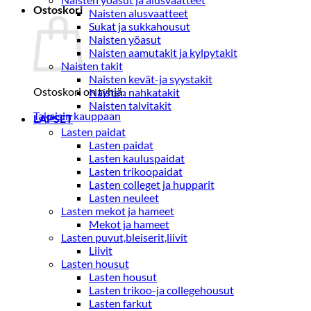
Ostoskori
Naisten alusvaatteet
Sukat ja sukkahousut
Naisten yöasut
Naisten aamutakit ja kylpytakit
Naisten takit
Naisten kevät-ja syystakit
Ostoskori on tyhjä.
Naisten nahkatakit
Naisten talvitakit
Takaisin kauppaan
LAPSET
Lasten paidat
Lasten paidat
Lasten kauluspaidat
Lasten trikoopaidat
Lasten colleget ja hupparit
Lasten neuleet
Lasten mekot ja hameet
Mekot ja hameet
Lasten puvut,bleiserit,liivit
Liivit
Lasten housut
Lasten housut
Lasten trikoo-ja collegehousut
Lasten farkut