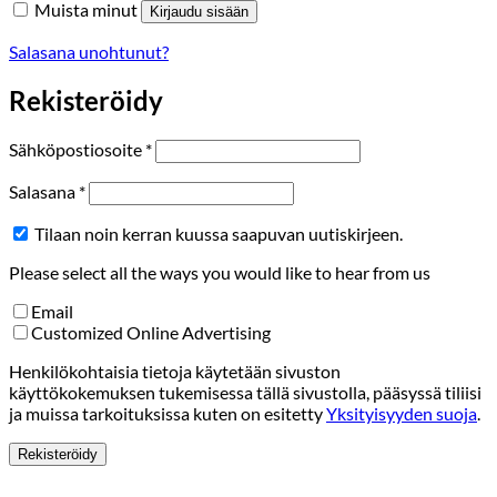
Muista minut
Kirjaudu sisään
Salasana unohtunut?
Rekisteröidy
Vaaditaan
Sähköpostiosoite
*
Vaaditaan
Salasana
*
Tilaan noin kerran kuussa saapuvan uutiskirjeen.
Please select all the ways you would like to hear from us
Email
Customized Online Advertising
Henkilökohtaisia tietoja käytetään sivuston
käyttökokemuksen tukemisessa tällä sivustolla, pääsyssä tiliisi
ja muissa tarkoituksissa kuten on esitetty
Yksityisyyden suoja
.
Rekisteröidy