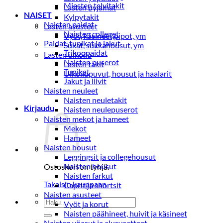
Miesten talvitakit
Lasten pyjamat
NAISET
Kylpytakit
Naisten paidat
Lasten asusteet
Naisten colleget
Vyöt, käsineet,pipot, ym
Paidat, tunikat ja jakut
Sukat, sukkahousut, ym
Trikoopaidat
Lasten ulkoilu
Naisten puserot
Lasten takit
Tunikat
Ulkoilupuvut, housut ja haalarit
Jakut ja liivit
Naisten neuleet
Naisten neuletakit
Kirjaudu
Naisten neulepuserot
Naisten mekot ja hameet
Mekot
Hameet
Naisten housut
Leggingsit ja collegehousut
Naisten housut
Ostoskori on tyhjä.
Naisten farkut
Takaisin kauppaan
Caprit ja shortsit
Naisten asusteet
Etsi:
Vyöt ja korut
Naisten päähineet, huivit ja käsineet
Naisten yöasut ja alusvaatteet