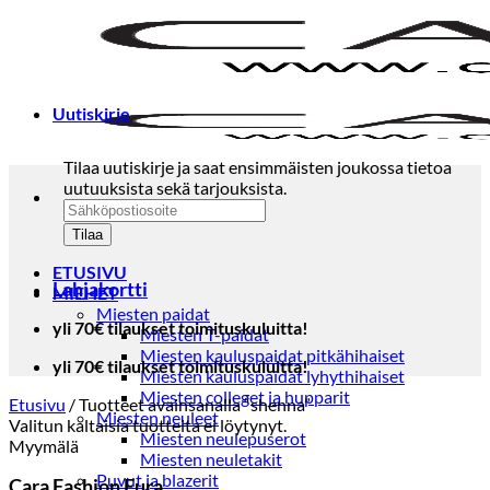
Skip
to
content
Uutiskirje
Tilaa uutiskirje ja saat ensimmäisten joukossa tietoa
uutuuksista sekä tarjouksista.
ETUSIVU
Lahjakortti
MIEHET
Miesten paidat
yli 70€ tilaukset toimituskuluitta!
Miesten T-paidat
Miesten kauluspaidat pitkähihaiset
yli 70€ tilaukset toimituskuluitta!
Miesten kauluspaidat lyhythihaiset
Miesten colleget ja hupparit
Etusivu
/
Tuotteet avainsanalla “shenna”
Miesten neuleet
Valitun kaltaisia tuotteita ei löytynyt.
Miesten neulepuserot
Myymälä
Miesten neuletakit
Puvut ja blazerit
Cara Fashion Eura