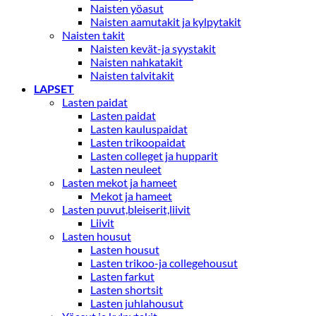
Naisten yöasut
Naisten aamutakit ja kylpytakit
Naisten takit
Naisten kevät-ja syystakit
Naisten nahkatakit
Naisten talvitakit
LAPSET
Lasten paidat
Lasten paidat
Lasten kauluspaidat
Lasten trikoopaidat
Lasten colleget ja hupparit
Lasten neuleet
Lasten mekot ja hameet
Mekot ja hameet
Lasten puvut,bleiserit,liivit
Liivit
Lasten housut
Lasten housut
Lasten trikoo-ja collegehousut
Lasten farkut
Lasten shortsit
Lasten juhlahousut