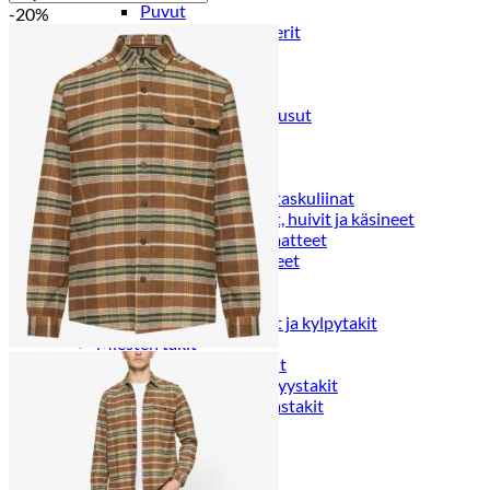
Puvut
-20%
Puvuntakit ja blazerit
Miesten housut
Miesten housut
Miesten farkut
Miesten collegehousut
Miesten shortsit
Miesten asusteet
Vyöt ja olkaimet
Solmiot, rusetit ja taskuliinat
Miesten päähineet, huivit ja käsineet
Miesten yöasut ja alusvaatteet
Miesten alusvaatteet
Miesten sukat
Miesten yöasut
Miesten aamutakit ja kylpytakit
Miesten takit
Miesten nahkatakit
Miesten kevät-ja syystakit
Miesten villakangastakit
Miesten talvitakit
NAISET
Naisten paidat
Naisten colleget