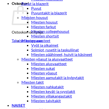
Ostoskori
Puvut ja blazerit
Puvut
Puvuntakit ja blazerit
Miesten housut
Miesten housut
Miesten farkut
Miesten collegehousut
Ostoskori on tyhjä.
Miesten shortsit
Takaisin kauppaan
Miesten asusteet
Vyöt ja olkaimet
Solmiot, rusetit ja taskuliinat
Miesten päähineet, huivit ja käsineet
Miesten yöasut ja alusvaatteet
Miesten alusvaatteet
Miesten sukat
Miesten yöasut
Miesten aamutakit ja kylpytakit
Miesten takit
Miesten nahkatakit
Miesten kevät-ja syystakit
Miesten villakangastakit
Miesten talvitakit
NAISET