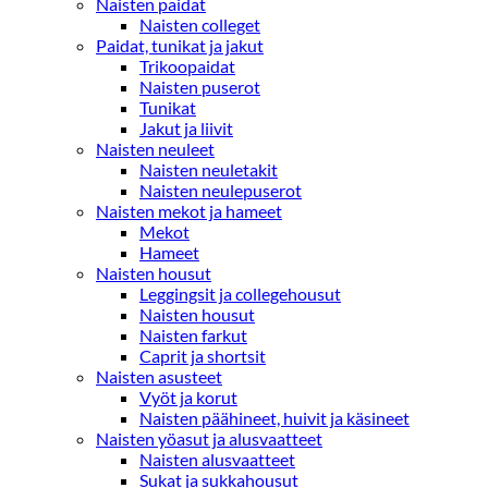
Naisten paidat
Naisten colleget
Paidat, tunikat ja jakut
Trikoopaidat
Naisten puserot
Tunikat
Jakut ja liivit
Naisten neuleet
Naisten neuletakit
Naisten neulepuserot
Naisten mekot ja hameet
Mekot
Hameet
Naisten housut
Leggingsit ja collegehousut
Naisten housut
Naisten farkut
Caprit ja shortsit
Naisten asusteet
Vyöt ja korut
Naisten päähineet, huivit ja käsineet
Naisten yöasut ja alusvaatteet
Naisten alusvaatteet
Sukat ja sukkahousut