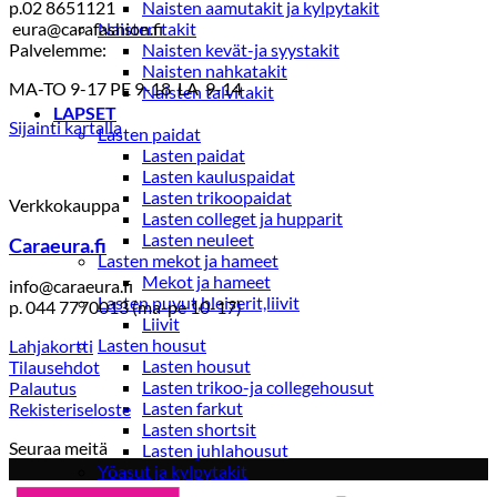
p.02 8651121
Naisten aamutakit ja kylpytakit
eura@carafashion.fi
Naisten takit
Palvelemme:
Naisten kevät-ja syystakit
Naisten nahkatakit
MA-TO 9-17 PE 9-18 LA 9-14
Naisten talvitakit
LAPSET
Sijainti kartalla
Lasten paidat
Lasten paidat
Lasten kauluspaidat
Lasten trikoopaidat
Verkkokauppa
Lasten colleget ja hupparit
Lasten neuleet
Caraeura.fi
Lasten mekot ja hameet
Mekot ja hameet
info@caraeura.fi
Lasten puvut,bleiserit,liivit
p. 044 7770013 (ma-pe 10-17)
Liivit
Lasten housut
Lahjakortti
Lasten housut
Tilausehdot
Lasten trikoo-ja collegehousut
Palautus
Lasten farkut
Rekisteriseloste
Lasten shortsit
Seuraa meitä
Lasten juhlahousut
Yöasut ja kylpytakit
Lasten yöpaidat