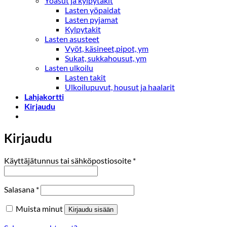
Yöasut ja kylpytakit
Lasten yöpaidat
Lasten pyjamat
Kylpytakit
Lasten asusteet
Vyöt, käsineet,pipot, ym
Sukat, sukkahousut, ym
Lasten ulkoilu
Lasten takit
Ulkoilupuvut, housut ja haalarit
Lahjakortti
Kirjaudu
Kirjaudu
Vaaditaan
Käyttäjätunnus tai sähköpostiosoite
*
Vaaditaan
Salasana
*
Muista minut
Kirjaudu sisään