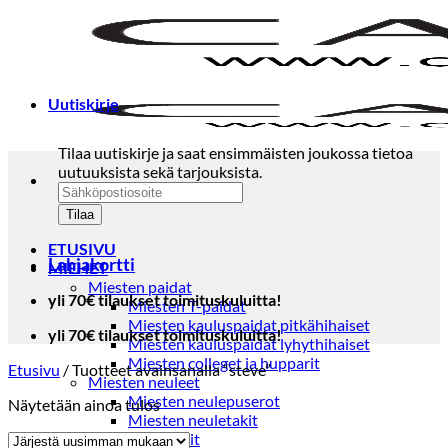
Skip
to
content
Uutiskirje
Tilaa uutiskirje ja saat ensimmäisten joukossa tietoa
uutuuksista sekä tarjouksista.
ETUSIVU
Lahjakortti
MIEHET
Miesten paidat
yli 70€ tilaukset toimituskuluitta!
Miesten T-paidat
Miesten kauluspaidat pitkähihaiset
yli 70€ tilaukset toimituskuluitta!
Miesten kauluspaidat lyhythihaiset
Miesten colleget ja hupparit
Etusivu
/
Tuotteet avainsanalla “steve”
Miesten neuleet
Miesten neulepuserot
Näytetään ainoa tulos
Miesten neuletakit
Puvut ja blazerit