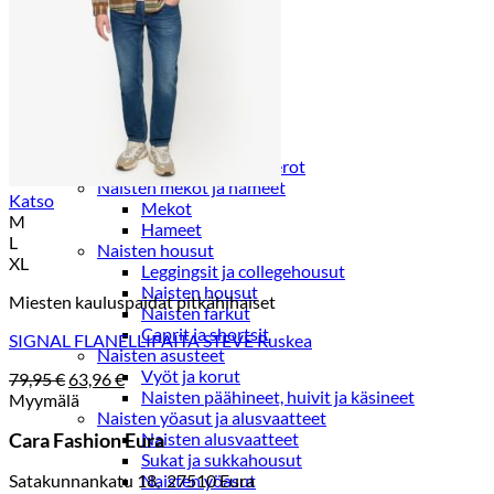
Paidat, tunikat ja jakut
Trikoopaidat
Naisten puserot
Tunikat
Jakut ja liivit
Naisten neuleet
Naisten neuletakit
Naisten neulepuserot
Naisten mekot ja hameet
Katso
Mekot
M
Hameet
L
Naisten housut
XL
Leggingsit ja collegehousut
Naisten housut
Miesten kauluspaidat pitkähihaiset
Naisten farkut
Caprit ja shortsit
SIGNAL FLANELLIPAITA STEVE Ruskea
Naisten asusteet
Vyöt ja korut
Alkuperäinen
Nykyinen
79,95
€
63,96
€
Naisten päähineet, huivit ja käsineet
hinta
hinta
Myymälä
Naisten yöasut ja alusvaatteet
oli:
on:
Cara Fashion Eura
Naisten alusvaatteet
79,95 €.
63,96 €.
Sukat ja sukkahousut
Satakunnankatu 18, 27510 Eura
Naisten yöasut