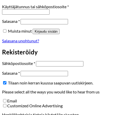
Vaaditaan
Käyttäjätunnus tai sähköpostiosoite
*
Vaaditaan
Salasana
*
Muista minut
Kirjaudu sisään
Salasana unohtunut?
Rekisteröidy
Vaaditaan
Sähköpostiosoite
*
Vaaditaan
Salasana
*
Tilaan noin kerran kuussa saapuvan uutiskirjeen.
Please select all the ways you would like to hear from us
Email
Customized Online Advertising
Henkilökohtaisia tietoja käytetään sivuston