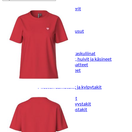
Puvut
Puvuntakit ja blazerit
Miesten housut
Miesten housut
Miesten farkut
Miesten collegehousut
Miesten shortsit
Miesten asusteet
Vyöt ja olkaimet
Solmiot, rusetit ja taskuliinat
Miesten päähineet, huivit ja käsineet
Miesten yöasut ja alusvaatteet
Miesten alusvaatteet
Miesten sukat
Miesten yöasut
Miesten aamutakit ja kylpytakit
Miesten takit
Miesten nahkatakit
Miesten kevät-ja syystakit
Miesten villakangastakit
Miesten talvitakit
NAISET
Naisten paidat
Naisten colleget