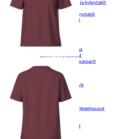
Naisten aamutakit ja kylpytakit
Naisten takit
Naisten kevät-ja syystakit
Naisten nahkatakit
Naisten talvitakit
LAPSET
Lasten paidat
Lasten paidat
Lasten kauluspaidat
Lasten trikoopaidat
Lasten colleget ja hupparit
Lasten neuleet
Lasten mekot ja hameet
Mekot ja hameet
Lasten puvut,bleiserit,liivit
Liivit
Lasten housut
Lasten housut
Lasten trikoo-ja collegehousut
Lasten farkut
Lasten shortsit
Lasten juhlahousut
Yöasut ja kylpytakit
Lasten yöpaidat