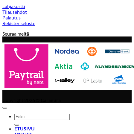
Lahjakortti
Tilausehdot
Palautus
Rekisteriseloste
Seuraa meitä
Copyright 2026 ©
Caraeura
Etsi:
ETUSIVU