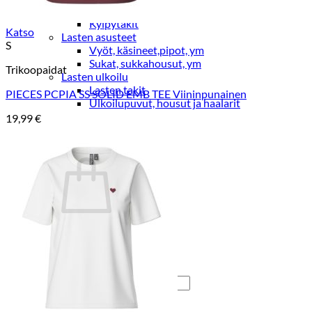
Lasten pyjamat
Kylpytakit
Katso
Lasten asusteet
S
Vyöt, käsineet,pipot, ym
Sukat, sukkahousut, ym
Trikoopaidat
Lasten ulkoilu
Lasten takit
PIECES PCPIA SS SOLID EMB TEE Viininpunainen
Ulkoilupuvut, housut ja haalarit
19,99
€
Kirjaudu
Ostoskori on tyhjä.
Takaisin kauppaan
Etsi: