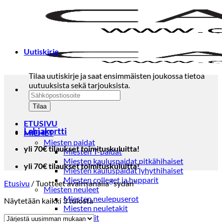
Skip
to
content
Uutiskirje
Tilaa uutiskirje ja saat ensimmäisten joukossa tietoa
uutuuksista sekä tarjouksista.
ETUSIVU
Lahjakortti
MIEHET
Miesten paidat
yli 70€ tilaukset toimituskuluitta!
Miesten T-paidat
Miesten kauluspaidat pitkähihaiset
yli 70€ tilaukset toimituskuluitta!
Miesten kauluspaidat lyhythihaiset
Miesten colleget ja hupparit
Etusivu
/
Tuotteet avainsanalla “sydän”
Miesten neuleet
Miesten neulepuserot
Sorted
Näytetään kaikki 3 tulosta
Miesten neuletakit
by
Puvut ja blazerit
latest