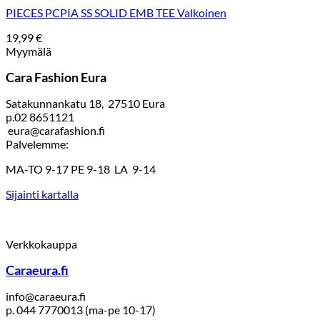
PIECES PCPIA SS SOLID EMB TEE Valkoinen
19,99
€
Myymälä
Cara Fashion Eura
Satakunnankatu 18, 27510 Eura
p.02 8651121
eura@carafashion.fi
Palvelemme:
MA-TO 9-17 PE 9-18 LA 9-14
Sijainti kartalla
Verkkokauppa
Caraeura.fi
info@caraeura.fi
p. 044 7770013 (ma-pe 10-17)