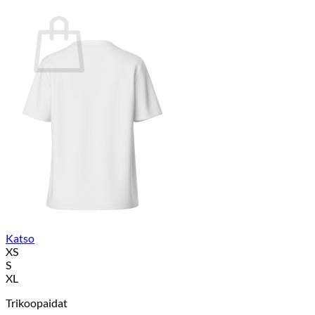
Ostoskori
Ostoskori on tyhjä.
Takaisin kauppaan
Katso
XS
S
XL
Trikoopaidat