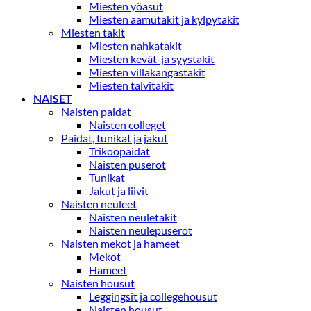
Miesten yöasut
Miesten aamutakit ja kylpytakit
Miesten takit
Miesten nahkatakit
Miesten kevät-ja syystakit
Miesten villakangastakit
Miesten talvitakit
NAISET
Naisten paidat
Naisten colleget
Paidat, tunikat ja jakut
Trikoopaidat
Naisten puserot
Tunikat
Jakut ja liivit
Naisten neuleet
Naisten neuletakit
Naisten neulepuserot
Naisten mekot ja hameet
Mekot
Hameet
Naisten housut
Leggingsit ja collegehousut
Naisten housut