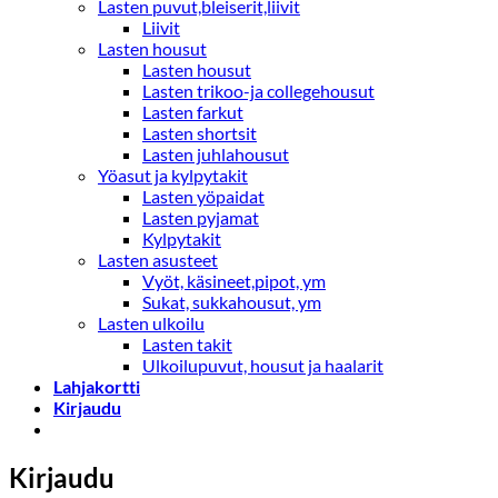
Lasten puvut,bleiserit,liivit
Liivit
Lasten housut
Lasten housut
Lasten trikoo-ja collegehousut
Lasten farkut
Lasten shortsit
Lasten juhlahousut
Yöasut ja kylpytakit
Lasten yöpaidat
Lasten pyjamat
Kylpytakit
Lasten asusteet
Vyöt, käsineet,pipot, ym
Sukat, sukkahousut, ym
Lasten ulkoilu
Lasten takit
Ulkoilupuvut, housut ja haalarit
Lahjakortti
Kirjaudu
Kirjaudu