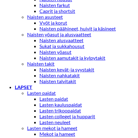
Naisten farkut
Caprit ja shortsit
Naisten asusteet
Vyöt ja korut
Naisten päähineet, huivit ja käsineet
Naisten yöasut ja alusvaatteet
Naisten alusvaatteet
Sukat ja sukkahousut
Naisten yöasut
Naisten aamutakit ja kylpytakit
Naisten takit
Naisten kevät-ja syystakit
Naisten nahkatakit
Naisten talvitakit
LAPSET
Lasten paidat
Lasten paidat
Lasten kauluspaidat
Lasten trikoopaidat
Lasten colleget ja hupparit
Lasten neuleet
Lasten mekot ja hameet
Mekot ja hameet