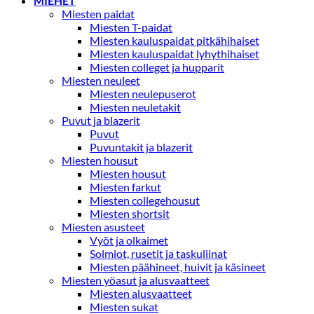
MIEHET
Miesten paidat
Miesten T-paidat
Miesten kauluspaidat pitkähihaiset
Miesten kauluspaidat lyhythihaiset
Miesten colleget ja hupparit
Miesten neuleet
Miesten neulepuserot
Miesten neuletakit
Puvut ja blazerit
Puvut
Puvuntakit ja blazerit
Miesten housut
Miesten housut
Miesten farkut
Miesten collegehousut
Miesten shortsit
Miesten asusteet
Vyöt ja olkaimet
Solmiot, rusetit ja taskuliinat
Miesten päähineet, huivit ja käsineet
Miesten yöasut ja alusvaatteet
Miesten alusvaatteet
Miesten sukat