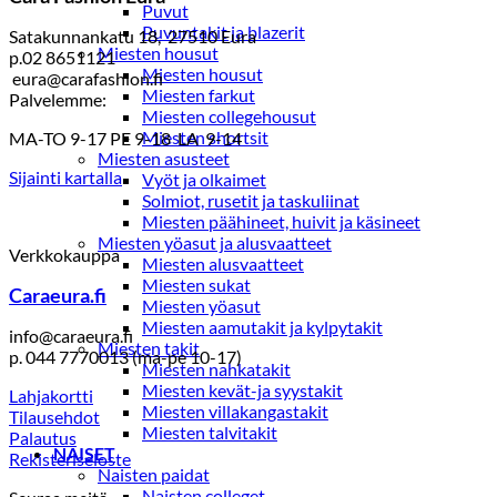
Puvut
Puvuntakit ja blazerit
Satakunnankatu 18, 27510 Eura
Miesten housut
p.02 8651121
Miesten housut
eura@carafashion.fi
Miesten farkut
Palvelemme:
Miesten collegehousut
Miesten shortsit
MA-TO 9-17 PE 9-18 LA 9-14
Miesten asusteet
Sijainti kartalla
Vyöt ja olkaimet
Solmiot, rusetit ja taskuliinat
Miesten päähineet, huivit ja käsineet
Miesten yöasut ja alusvaatteet
Verkkokauppa
Miesten alusvaatteet
Miesten sukat
Caraeura.fi
Miesten yöasut
Miesten aamutakit ja kylpytakit
info@caraeura.fi
Miesten takit
p. 044 7770013 (ma-pe 10-17)
Miesten nahkatakit
Miesten kevät-ja syystakit
Lahjakortti
Miesten villakangastakit
Tilausehdot
Miesten talvitakit
Palautus
NAISET
Rekisteriseloste
Naisten paidat
Naisten colleget