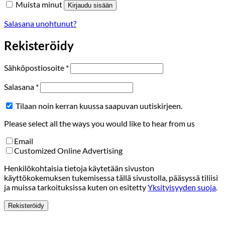
Muista minut
Kirjaudu sisään
Salasana unohtunut?
Rekisteröidy
Vaaditaan
Sähköpostiosoite
*
Vaaditaan
Salasana
*
Tilaan noin kerran kuussa saapuvan uutiskirjeen.
Please select all the ways you would like to hear from us
Email
Customized Online Advertising
Henkilökohtaisia tietoja käytetään sivuston
käyttökokemuksen tukemisessa tällä sivustolla, pääsyssä tiliisi
ja muissa tarkoituksissa kuten on esitetty
Yksityisyyden suoja
.
Rekisteröidy