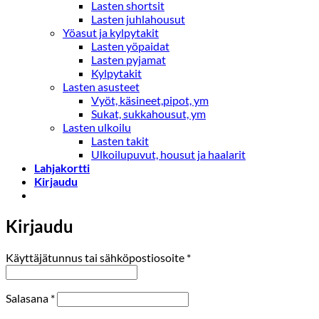
Lasten shortsit
Lasten juhlahousut
Yöasut ja kylpytakit
Lasten yöpaidat
Lasten pyjamat
Kylpytakit
Lasten asusteet
Vyöt, käsineet,pipot, ym
Sukat, sukkahousut, ym
Lasten ulkoilu
Lasten takit
Ulkoilupuvut, housut ja haalarit
Lahjakortti
Kirjaudu
Kirjaudu
Vaaditaan
Käyttäjätunnus tai sähköpostiosoite
*
Vaaditaan
Salasana
*