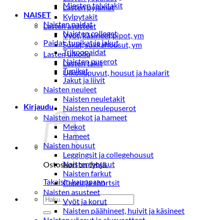
Miesten talvitakit
Lasten pyjamat
NAISET
Kylpytakit
Naisten paidat
Lasten asusteet
Naisten colleget
Vyöt, käsineet,pipot, ym
Paidat, tunikat ja jakut
Sukat, sukkahousut, ym
Trikoopaidat
Lasten ulkoilu
Naisten puserot
Lasten takit
Tunikat
Ulkoilupuvut, housut ja haalarit
Jakut ja liivit
Naisten neuleet
Naisten neuletakit
Kirjaudu
Naisten neulepuserot
Naisten mekot ja hameet
Mekot
Hameet
Naisten housut
Leggingsit ja collegehousut
Naisten housut
Ostoskori on tyhjä.
Naisten farkut
Takaisin kauppaan
Caprit ja shortsit
Naisten asusteet
Etsi:
Vyöt ja korut
Naisten päähineet, huivit ja käsineet
Naisten yöasut ja alusvaatteet