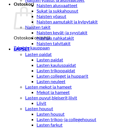
Ostoskori
Naisten alusvaatteet
Sukat ja sukkahousut
Naisten yöasut
Naisten aamutakit ja kylpytakit
Naisten takit
Naisten kevät-ja syystakit
Ostoskori on tyhjä.
Naisten nahkatakit
Naisten talvitakit
Takaisin kauppaan
LAPSET
Lasten paidat
Lasten paidat
Lasten kauluspaidat
Lasten trikoopaidat
Lasten colleget ja hupparit
Lasten neuleet
Lasten mekot ja hameet
Mekot ja hameet
Lasten puvut,bleiserit,liivit
Liivit
Lasten housut
Lasten housut
Lasten trikoo-ja collegehousut
Lasten farkut