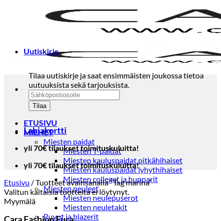
Skip
to
content
Uutiskirje
Tilaa uutiskirje ja saat ensimmäisten joukossa tietoa
uutuuksista sekä tarjouksista.
ETUSIVU
Lahjakortti
MIEHET
Miesten paidat
yli 70€ tilaukset toimituskuluitta!
Miesten T-paidat
Miesten kauluspaidat pitkähihaiset
yli 70€ tilaukset toimituskuluitta!
Miesten kauluspaidat lyhythihaiset
Miesten colleget ja hupparit
Etusivu
/
Tuotteet avainsanalla “Tag marina”
Miesten neuleet
Valitun kaltaisia tuotteita ei löytynyt.
Miesten neulepuserot
Myymälä
Miesten neuletakit
Puvut ja blazerit
Cara Fashion Eura