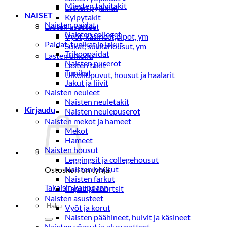
Miesten talvitakit
Lasten pyjamat
NAISET
Kylpytakit
Naisten paidat
Lasten asusteet
Naisten colleget
Vyöt, käsineet,pipot, ym
Paidat, tunikat ja jakut
Sukat, sukkahousut, ym
Trikoopaidat
Lasten ulkoilu
Naisten puserot
Lasten takit
Tunikat
Ulkoilupuvut, housut ja haalarit
Jakut ja liivit
Naisten neuleet
Naisten neuletakit
Kirjaudu
Naisten neulepuserot
Naisten mekot ja hameet
Mekot
Hameet
Naisten housut
Leggingsit ja collegehousut
Naisten housut
Ostoskori on tyhjä.
Naisten farkut
Takaisin kauppaan
Caprit ja shortsit
Naisten asusteet
Etsi:
Vyöt ja korut
Naisten päähineet, huivit ja käsineet
Naisten yöasut ja alusvaatteet