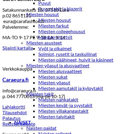
Puvut
Puvuntakit ja blazerit
Satakunnankatu 18, 27510 Eura
Miesten housut
p.02 8651121
Miesten housut
eura@carafashion.fi
Miesten farkut
Palvelemme:
Miesten collegehousut
Miesten shortsit
MA-TO 9-17 PE 9-18 LA 9-14
Miesten asusteet
Sijainti kartalla
Vyöt ja olkaimet
Solmiot, rusetit ja taskuliinat
Miesten päähineet, huivit ja käsineet
Miesten yöasut ja alusvaatteet
Verkkokauppa
Miesten alusvaatteet
Miesten sukat
Caraeura.fi
Miesten yöasut
Miesten aamutakit ja kylpytakit
info@caraeura.fi
Miesten takit
p. 044 7770013 (ma-pe 10-17)
Miesten nahkatakit
Miesten kevät-ja syystakit
Lahjakortti
Miesten villakangastakit
Tilausehdot
Miesten talvitakit
Palautus
NAISET
Rekisteriseloste
Naisten paidat
Naisten colleget