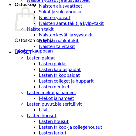
Ostoskori
Naisten alusvaatteet
Sukat ja sukkahousut
Naisten yöasut
Naisten aamutakit ja kylpytakit
Naisten takit
Naisten kevät-ja syystakit
Ostoskori on tyhjä.
Naisten nahkatakit
Naisten talvitakit
Takaisin kauppaan
LAPSET
Lasten paidat
Lasten paidat
Lasten kauluspaidat
Lasten trikoopaidat
Lasten colleget ja hupparit
Lasten neuleet
Lasten mekot ja hameet
Mekot ja hameet
Lasten puvut,bleiserit,liivit
Liivit
Lasten housut
Lasten housut
Lasten trikoo-ja collegehousut
Lasten farkut