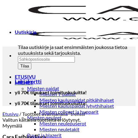
Skip
to
content
Uutiskirje
Tilaa uutiskirje ja saat ensimmäisten joukossa tietoa
uutuuksista sekä tarjouksista.
ETUSIVU
Lahjakortti
MIEHET
Miesten paidat
yli 70€ tilaukset toimituskuluitta!
Miesten T-paidat
Miesten kauluspaidat pitkähihaiset
yli 70€ tilaukset toimituskuluitta!
Miesten kauluspaidat lyhythihaiset
Miesten colleget ja hupparit
Etusivu
/
Tuotteet avainsanalla “trenssi”
Miesten neuleet
Valitun kaltaisia tuotteita ei löytynyt.
Miesten neulepuserot
Myymälä
Miesten neuletakit
Puvut ja blazerit
Cara Fashion Eura