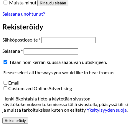
Muista minut
Kirjaudu sisään
Salasana unohtunut?
Rekisteröidy
Vaaditaan
Sähköpostiosoite
*
Vaaditaan
Salasana
*
Tilaan noin kerran kuussa saapuvan uutiskirjeen.
Please select all the ways you would like to hear from us
Email
Customized Online Advertising
Henkilökohtaisia tietoja käytetään sivuston
käyttökokemuksen tukemisessa tällä sivustolla, pääsyssä tiliisi
ja muissa tarkoituksissa kuten on esitetty
Yksityisyyden suoja
.
Rekisteröidy