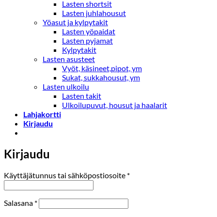
Lasten shortsit
Lasten juhlahousut
Yöasut ja kylpytakit
Lasten yöpaidat
Lasten pyjamat
Kylpytakit
Lasten asusteet
Vyöt, käsineet,pipot, ym
Sukat, sukkahousut, ym
Lasten ulkoilu
Lasten takit
Ulkoilupuvut, housut ja haalarit
Lahjakortti
Kirjaudu
Kirjaudu
Vaaditaan
Käyttäjätunnus tai sähköpostiosoite
*
Vaaditaan
Salasana
*