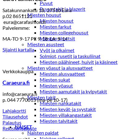
Puvut
Puvuntakit ja blazerit
Satakunnankatu 18, 27510 Eura
Miesten housut
p.02 8651121
Miesten housut
eura@carafashion.fi
Miesten farkut
Palvelemme:
Miesten collegehousut
Miesten shortsit
MA-TO 9-17 PE 9-18 LA 9-14
Miesten asusteet
Sijainti kartalla
Vyöt ja olkaimet
Solmiot, rusetit ja taskuliinat
Miesten päähineet, huivit ja käsineet
Miesten yöasut ja alusvaatteet
Verkkokauppa
Miesten alusvaatteet
Miesten sukat
Caraeura.fi
Miesten yöasut
Miesten aamutakit ja kylpytakit
info@caraeura.fi
Miesten takit
p. 044 7770013 (ma-pe 10-17)
Miesten nahkatakit
Miesten kevät-ja syystakit
Lahjakortti
Miesten villakangastakit
Tilausehdot
Miesten talvitakit
Palautus
NAISET
Rekisteriseloste
Naisten paidat
Naisten colleget