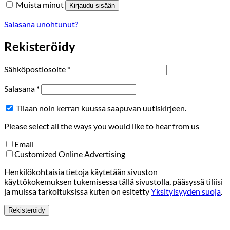
Muista minut
Kirjaudu sisään
Salasana unohtunut?
Rekisteröidy
Vaaditaan
Sähköpostiosoite
*
Vaaditaan
Salasana
*
Tilaan noin kerran kuussa saapuvan uutiskirjeen.
Please select all the ways you would like to hear from us
Email
Customized Online Advertising
Henkilökohtaisia tietoja käytetään sivuston
käyttökokemuksen tukemisessa tällä sivustolla, pääsyssä tiliisi
ja muissa tarkoituksissa kuten on esitetty
Yksityisyyden suoja
.
Rekisteröidy