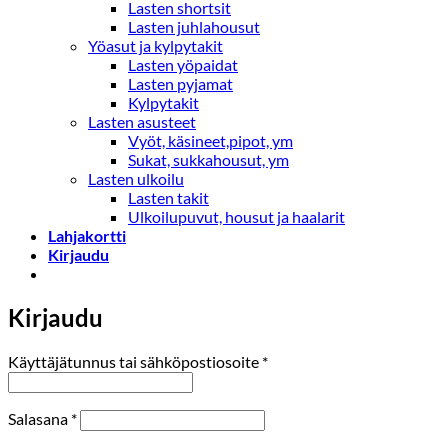
Lasten shortsit
Lasten juhlahousut
Yöasut ja kylpytakit
Lasten yöpaidat
Lasten pyjamat
Kylpytakit
Lasten asusteet
Vyöt, käsineet,pipot, ym
Sukat, sukkahousut, ym
Lasten ulkoilu
Lasten takit
Ulkoilupuvut, housut ja haalarit
Lahjakortti
Kirjaudu
Kirjaudu
Vaaditaan
Käyttäjätunnus tai sähköpostiosoite
*
Vaaditaan
Salasana
*