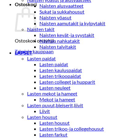
Ostoskori
Naisten alusvaatteet
Sukat ja sukkahousut
Naisten yöasut
Naisten aamutakit ja kylpytakit
Naisten takit
Naisten kevät-ja syystakit
Ostoskori on tyhjä.
Naisten nahkatakit
Naisten talvitakit
Takaisin kauppaan
LAPSET
Lasten paidat
Lasten paidat
Lasten kauluspaidat
Lasten trikoopaidat
Lasten colleget ja hupparit
Lasten neuleet
Lasten mekot ja hameet
Mekot ja hameet
Lasten puvut,bleiserit,liivit
Liivit
Lasten housut
Lasten housut
Lasten trikoo-ja collegehousut
Lasten farkut