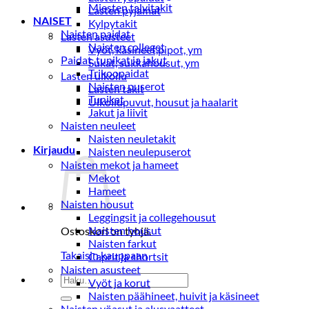
Miesten talvitakit
Lasten pyjamat
NAISET
Kylpytakit
Naisten paidat
Lasten asusteet
Naisten colleget
Vyöt, käsineet,pipot, ym
Paidat, tunikat ja jakut
Sukat, sukkahousut, ym
Trikoopaidat
Lasten ulkoilu
Naisten puserot
Lasten takit
Tunikat
Ulkoilupuvut, housut ja haalarit
Jakut ja liivit
Naisten neuleet
Naisten neuletakit
Kirjaudu
Naisten neulepuserot
Naisten mekot ja hameet
Mekot
Hameet
Naisten housut
Leggingsit ja collegehousut
Naisten housut
Ostoskori on tyhjä.
Naisten farkut
Takaisin kauppaan
Caprit ja shortsit
Naisten asusteet
Etsi:
Vyöt ja korut
Naisten päähineet, huivit ja käsineet
Naisten yöasut ja alusvaatteet