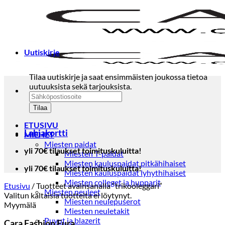
Skip
to
content
Uutiskirje
Tilaa uutiskirje ja saat ensimmäisten joukossa tietoa
uutuuksista sekä tarjouksista.
ETUSIVU
Lahjakortti
MIEHET
Miesten paidat
yli 70€ tilaukset toimituskuluitta!
Miesten T-paidat
Miesten kauluspaidat pitkähihaiset
yli 70€ tilaukset toimituskuluitta!
Miesten kauluspaidat lyhythihaiset
Miesten colleget ja hupparit
Etusivu
/
Tuotteet avainsanalla “trikooleggari”
Miesten neuleet
Valitun kaltaisia tuotteita ei löytynyt.
Miesten neulepuserot
Myymälä
Miesten neuletakit
Puvut ja blazerit
Cara Fashion Eura