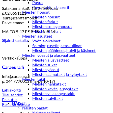
Puvut
Puvuntakit ja blazerit
Satakunnankatu 18, 27510 Eura
Miesten housut
p.02 8651121
Miesten housut
eura@carafashion.fi
Miesten farkut
Palvelemme:
Miesten collegehousut
Miesten shortsit
MA-TO 9-17 PE 9-18 LA 9-14
Miesten asusteet
Sijainti kartalla
Vyöt ja olkaimet
Solmiot, rusetit ja taskuliinat
Miesten päähineet, huivit ja käsineet
Miesten yöasut ja alusvaatteet
Verkkokauppa
Miesten alusvaatteet
Miesten sukat
Caraeura.fi
Miesten yöasut
Miesten aamutakit ja kylpytakit
info@caraeura.fi
Miesten takit
p. 044 7770013 (ma-pe 10-17)
Miesten nahkatakit
Miesten kevät-ja syystakit
Lahjakortti
Miesten villakangastakit
Tilausehdot
Miesten talvitakit
Palautus
NAISET
Rekisteriseloste
Naisten paidat
Naisten colleget