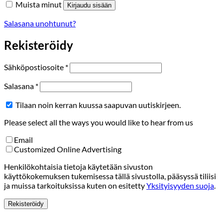
Muista minut
Kirjaudu sisään
Salasana unohtunut?
Rekisteröidy
Vaaditaan
Sähköpostiosoite
*
Vaaditaan
Salasana
*
Tilaan noin kerran kuussa saapuvan uutiskirjeen.
Please select all the ways you would like to hear from us
Email
Customized Online Advertising
Henkilökohtaisia tietoja käytetään sivuston
käyttökokemuksen tukemisessa tällä sivustolla, pääsyssä tiliisi
ja muissa tarkoituksissa kuten on esitetty
Yksityisyyden suoja
.
Rekisteröidy