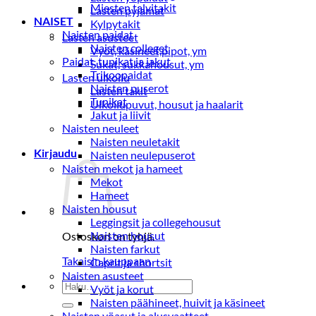
Miesten talvitakit
Lasten pyjamat
NAISET
Kylpytakit
Naisten paidat
Lasten asusteet
Naisten colleget
Vyöt, käsineet,pipot, ym
Paidat, tunikat ja jakut
Sukat, sukkahousut, ym
Trikoopaidat
Lasten ulkoilu
Naisten puserot
Lasten takit
Tunikat
Ulkoilupuvut, housut ja haalarit
Jakut ja liivit
Naisten neuleet
Naisten neuletakit
Kirjaudu
Naisten neulepuserot
Naisten mekot ja hameet
Mekot
Hameet
Naisten housut
Leggingsit ja collegehousut
Naisten housut
Ostoskori on tyhjä.
Naisten farkut
Takaisin kauppaan
Caprit ja shortsit
Naisten asusteet
Etsi:
Vyöt ja korut
Naisten päähineet, huivit ja käsineet
Naisten yöasut ja alusvaatteet