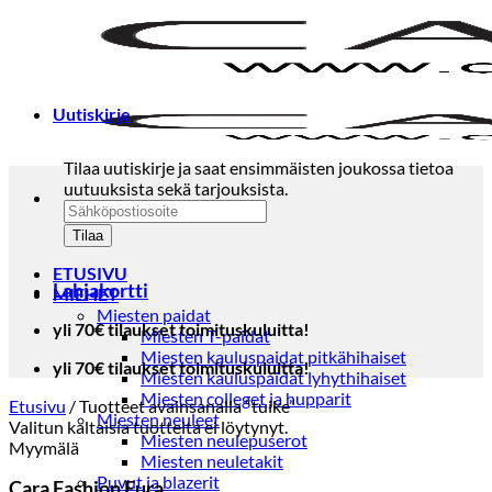
Skip
to
content
Uutiskirje
Tilaa uutiskirje ja saat ensimmäisten joukossa tietoa
uutuuksista sekä tarjouksista.
ETUSIVU
Lahjakortti
MIEHET
Miesten paidat
yli 70€ tilaukset toimituskuluitta!
Miesten T-paidat
Miesten kauluspaidat pitkähihaiset
yli 70€ tilaukset toimituskuluitta!
Miesten kauluspaidat lyhythihaiset
Miesten colleget ja hupparit
Etusivu
/
Tuotteet avainsanalla “tuike”
Miesten neuleet
Valitun kaltaisia tuotteita ei löytynyt.
Miesten neulepuserot
Myymälä
Miesten neuletakit
Puvut ja blazerit
Cara Fashion Eura