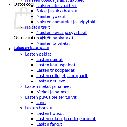
Ostoskori
Naisten alusvaatteet
Sukat ja sukkahousut
Naisten yöasut
Naisten aamutakit ja kylpytakit
Naisten takit
Naisten kevät-ja syystakit
Ostoskori on tyhjä.
Naisten nahkatakit
Naisten talvitakit
Takaisin kauppaan
LAPSET
Lasten paidat
Lasten paidat
Lasten kauluspaidat
Lasten trikoopaidat
Lasten colleget ja hupparit
Lasten neuleet
Lasten mekot ja hameet
Mekot ja hameet
Lasten puvut,bleiserit,liivit
Liivit
Lasten housut
Lasten housut
Lasten trikoo-ja collegehousut
Lasten farkut