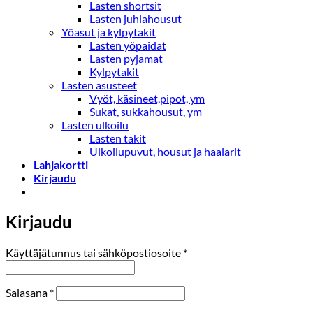
Lasten shortsit
Lasten juhlahousut
Yöasut ja kylpytakit
Lasten yöpaidat
Lasten pyjamat
Kylpytakit
Lasten asusteet
Vyöt, käsineet,pipot, ym
Sukat, sukkahousut, ym
Lasten ulkoilu
Lasten takit
Ulkoilupuvut, housut ja haalarit
Lahjakortti
Kirjaudu
Kirjaudu
Vaaditaan
Käyttäjätunnus tai sähköpostiosoite
*
Vaaditaan
Salasana
*