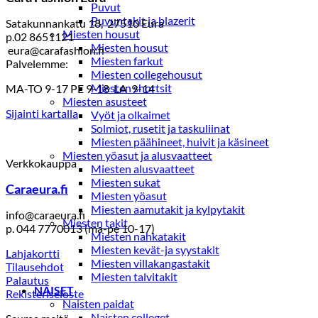
Puvut
Puvuntakit ja blazerit
Satakunnankatu 18, 27510 Eura
Miesten housut
p.02 8651121
Miesten housut
eura@carafashion.fi
Miesten farkut
Palvelemme:
Miesten collegehousut
Miesten shortsit
MA-TO 9-17 PE 9-18 LA 9-14
Miesten asusteet
Sijainti kartalla
Vyöt ja olkaimet
Solmiot, rusetit ja taskuliinat
Miesten päähineet, huivit ja käsineet
Miesten yöasut ja alusvaatteet
Verkkokauppa
Miesten alusvaatteet
Miesten sukat
Caraeura.fi
Miesten yöasut
Miesten aamutakit ja kylpytakit
info@caraeura.fi
Miesten takit
p. 044 7770013 (ma-pe 10-17)
Miesten nahkatakit
Miesten kevät-ja syystakit
Lahjakortti
Miesten villakangastakit
Tilausehdot
Miesten talvitakit
Palautus
NAISET
Rekisteriseloste
Naisten paidat
Naisten colleget