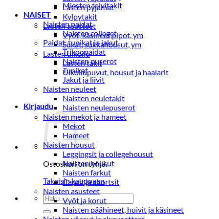
Miesten talvitakit
Lasten pyjamat
NAISET
Kylpytakit
Naisten paidat
Lasten asusteet
Naisten colleget
Vyöt, käsineet,pipot, ym
Paidat, tunikat ja jakut
Sukat, sukkahousut, ym
Trikoopaidat
Lasten ulkoilu
Naisten puserot
Lasten takit
Tunikat
Ulkoilupuvut, housut ja haalarit
Jakut ja liivit
Naisten neuleet
Naisten neuletakit
Kirjaudu
Naisten neulepuserot
Naisten mekot ja hameet
Mekot
Hameet
Naisten housut
Leggingsit ja collegehousut
Naisten housut
Ostoskori on tyhjä.
Naisten farkut
Takaisin kauppaan
Caprit ja shortsit
Naisten asusteet
Etsi:
Vyöt ja korut
Naisten päähineet, huivit ja käsineet
Naisten yöasut ja alusvaatteet