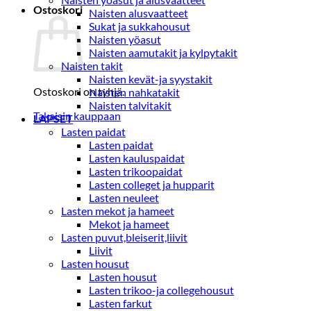
Ostoskori
Naisten alusvaatteet
Sukat ja sukkahousut
Naisten yöasut
Naisten aamutakit ja kylpytakit
Naisten takit
Naisten kevät-ja syystakit
Ostoskori on tyhjä.
Naisten nahkatakit
Naisten talvitakit
Takaisin kauppaan
LAPSET
Lasten paidat
Lasten paidat
Lasten kauluspaidat
Lasten trikoopaidat
Lasten colleget ja hupparit
Lasten neuleet
Lasten mekot ja hameet
Mekot ja hameet
Lasten puvut,bleiserit,liivit
Liivit
Lasten housut
Lasten housut
Lasten trikoo-ja collegehousut
Lasten farkut