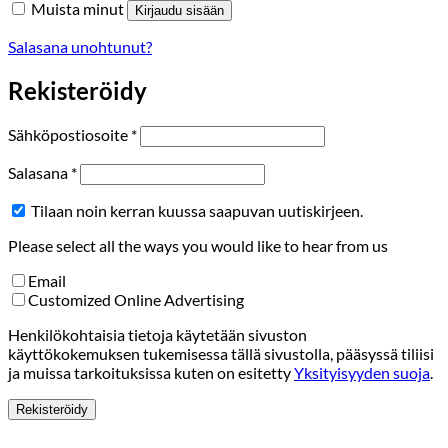
Muista minut
Kirjaudu sisään
Salasana unohtunut?
Rekisteröidy
Vaaditaan
Sähköpostiosoite
*
Vaaditaan
Salasana
*
Tilaan noin kerran kuussa saapuvan uutiskirjeen.
Please select all the ways you would like to hear from us
Email
Customized Online Advertising
Henkilökohtaisia tietoja käytetään sivuston
käyttökokemuksen tukemisessa tällä sivustolla, pääsyssä tiliisi
ja muissa tarkoituksissa kuten on esitetty
Yksityisyyden suoja
.
Rekisteröidy