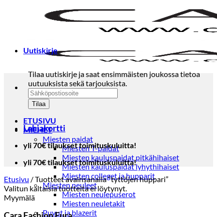
Skip
to
content
Uutiskirje
Tilaa uutiskirje ja saat ensimmäisten joukossa tietoa
uutuuksista sekä tarjouksista.
ETUSIVU
Lahjakortti
MIEHET
Miesten paidat
yli 70€ tilaukset toimituskuluitta!
Miesten T-paidat
Miesten kauluspaidat pitkähihaiset
yli 70€ tilaukset toimituskuluitta!
Miesten kauluspaidat lyhythihaiset
Miesten colleget ja hupparit
Etusivu
/
Tuotteet avainsanalla “tyttöjen huppari”
Miesten neuleet
Valitun kaltaisia tuotteita ei löytynyt.
Miesten neulepuserot
Myymälä
Miesten neuletakit
Puvut ja blazerit
Cara Fashion Eura