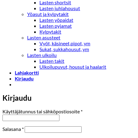
Lasten shortsit
Lasten juhlahousut
Yöasut ja kylpytakit
Lasten yöpaidat
Lasten pyjamat
Kylpytakit
Lasten asusteet
Vyöt, käsineet,pipot, ym
Sukat, sukkahousut, ym
Lasten ulkoilu
Lasten takit
Ulkoilupuvut, housut ja haalarit
Lahjakortti
Kirjaudu
Kirjaudu
Vaaditaan
Käyttäjätunnus tai sähköpostiosoite
*
Vaaditaan
Salasana
*