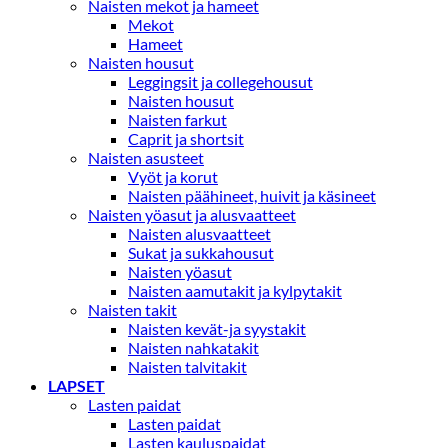
Naisten mekot ja hameet
Mekot
Hameet
Naisten housut
Leggingsit ja collegehousut
Naisten housut
Naisten farkut
Caprit ja shortsit
Naisten asusteet
Vyöt ja korut
Naisten päähineet, huivit ja käsineet
Naisten yöasut ja alusvaatteet
Naisten alusvaatteet
Sukat ja sukkahousut
Naisten yöasut
Naisten aamutakit ja kylpytakit
Naisten takit
Naisten kevät-ja syystakit
Naisten nahkatakit
Naisten talvitakit
LAPSET
Lasten paidat
Lasten paidat
Lasten kauluspaidat