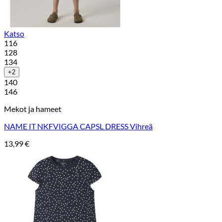
Katso
116
128
134
+2
140
146
Mekot ja hameet
NAME IT NKFVIGGA CAPSL DRESS Vihreä
13,99
€