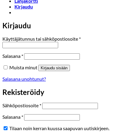
Lahjakortti
Kirjaudu
Kirjaudu
Vaaditaan
Käyttäjätunnus tai sähköpostiosoite
*
Vaaditaan
Salasana
*
Muista minut
Kirjaudu sisään
Salasana unohtunut?
Rekisteröidy
Vaaditaan
Sähköpostiosoite
*
Vaaditaan
Salasana
*
Tilaan noin kerran kuussa saapuvan uutiskirjeen.