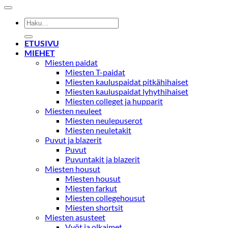
Etsi:
ETUSIVU
MIEHET
Miesten paidat
Miesten T-paidat
Miesten kauluspaidat pitkähihaiset
Miesten kauluspaidat lyhythihaiset
Miesten colleget ja hupparit
Miesten neuleet
Miesten neulepuserot
Miesten neuletakit
Puvut ja blazerit
Puvut
Puvuntakit ja blazerit
Miesten housut
Miesten housut
Miesten farkut
Miesten collegehousut
Miesten shortsit
Miesten asusteet
Vyöt ja olkaimet