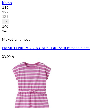
Katso
116
122
128
+2
140
146
Mekot ja hameet
NAME IT NKFVIGGA CAPSL DRESS Tummansininen
13,99
€