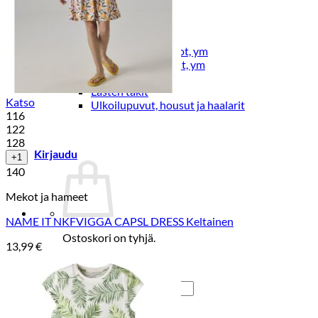
Lasten pyjamat
Kylpytakit
Lasten asusteet
Vyöt, käsineet,pipot, ym
Sukat, sukkahousut, ym
Lasten ulkoilu
Lasten takit
Katso
Ulkoilupuvut, housut ja haalarit
116
122
128
Kirjaudu
+1
140
Mekot ja hameet
NAME IT NKFVIGGA CAPSL DRESS Keltainen
Ostoskori on tyhjä.
13,99
€
Takaisin kauppaan
Etsi: