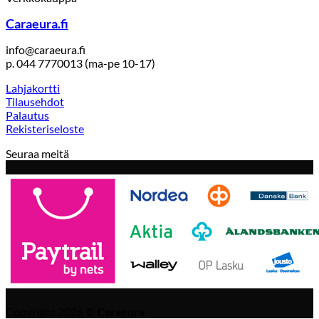
Caraeura.fi
info@caraeura.fi
p. 044 7770013 (ma-pe 10-17)
Lahjakortti
Tilausehdot
Palautus
Rekisteriseloste
Seuraa meitä
Copyright 2026 ©
Caraeura