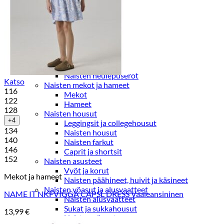
Paidat, tunikat ja jakut
Trikoopaidat
Naisten puserot
Tunikat
Jakut ja liivit
Naisten neuleet
Naisten neuletakit
Naisten neulepuserot
Katso
Naisten mekot ja hameet
116
Mekot
122
Hameet
128
Naisten housut
+4
Leggingsit ja collegehousut
134
Naisten housut
140
Naisten farkut
146
Caprit ja shortsit
152
Naisten asusteet
Vyöt ja korut
Mekot ja hameet
Naisten päähineet, huivit ja käsineet
Naisten yöasut ja alusvaatteet
NAME IT NKFVIGGA CAPSL DRESS Vaaleansininen
Naisten alusvaatteet
Sukat ja sukkahousut
13,99
€
Naisten yöasut