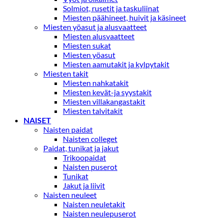
Solmiot, rusetit ja taskuliinat
Miesten päähineet, huivit ja käsineet
Miesten yöasut ja alusvaatteet
Miesten alusvaatteet
Miesten sukat
Miesten yöasut
Miesten aamutakit ja kylpytakit
Miesten takit
Miesten nahkatakit
Miesten kevät-ja syystakit
Miesten villakangastakit
Miesten talvitakit
NAISET
Naisten paidat
Naisten colleget
Paidat, tunikat ja jakut
Trikoopaidat
Naisten puserot
Tunikat
Jakut ja liivit
Naisten neuleet
Naisten neuletakit
Naisten neulepuserot