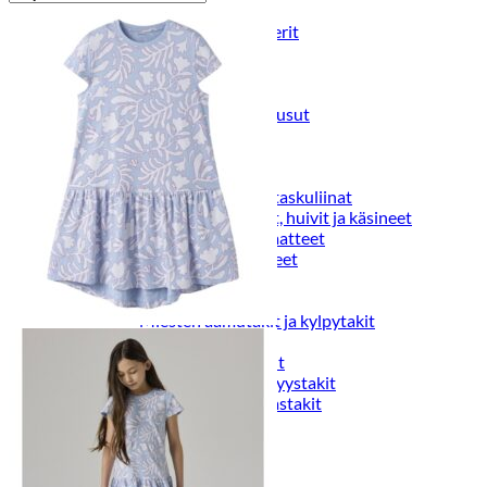
Puvut
Puvuntakit ja blazerit
Miesten housut
Miesten housut
Miesten farkut
Miesten collegehousut
Miesten shortsit
Miesten asusteet
Vyöt ja olkaimet
Solmiot, rusetit ja taskuliinat
Miesten päähineet, huivit ja käsineet
Miesten yöasut ja alusvaatteet
Miesten alusvaatteet
Miesten sukat
Miesten yöasut
Miesten aamutakit ja kylpytakit
Miesten takit
Miesten nahkatakit
Miesten kevät-ja syystakit
Miesten villakangastakit
Miesten talvitakit
NAISET
Naisten paidat
Naisten colleget