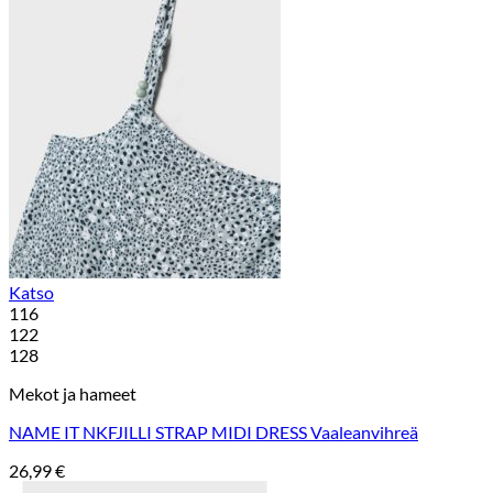
Katso
116
122
128
Mekot ja hameet
NAME IT NKFJILLI STRAP MIDI DRESS Vaaleanvihreä
26,99
€