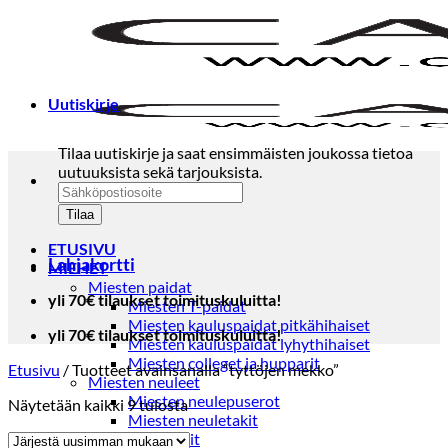
Skip
to
content
Uutiskirje
Tilaa uutiskirje ja saat ensimmäisten joukossa tietoa
uutuuksista sekä tarjouksista.
ETUSIVU
Lahjakortti
MIEHET
Miesten paidat
yli 70€ tilaukset toimituskuluitta!
Miesten T-paidat
Miesten kauluspaidat pitkähihaiset
yli 70€ tilaukset toimituskuluitta!
Miesten kauluspaidat lyhythihaiset
Miesten colleget ja hupparit
Etusivu
/
Tuotteet avainsanalla “tyttöjen mekko”
Miesten neuleet
Miesten neulepuserot
Sorted
Näytetään kaikki 9 tulosta
Miesten neuletakit
by
Puvut ja blazerit
latest