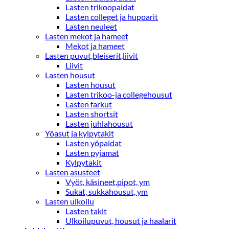
Lasten trikoopaidat
Lasten colleget ja hupparit
Lasten neuleet
Lasten mekot ja hameet
Mekot ja hameet
Lasten puvut,bleiserit,liivit
Liivit
Lasten housut
Lasten housut
Lasten trikoo-ja collegehousut
Lasten farkut
Lasten shortsit
Lasten juhlahousut
Yöasut ja kylpytakit
Lasten yöpaidat
Lasten pyjamat
Kylpytakit
Lasten asusteet
Vyöt, käsineet,pipot, ym
Sukat, sukkahousut, ym
Lasten ulkoilu
Lasten takit
Ulkoilupuvut, housut ja haalarit