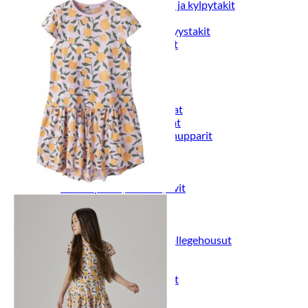
Naisten aamutakit ja kylpytakit
Naisten takit
Naisten kevät-ja syystakit
Naisten nahkatakit
Naisten talvitakit
LAPSET
Lasten paidat
Lasten paidat
Lasten kauluspaidat
Lasten trikoopaidat
Lasten colleget ja hupparit
Lasten neuleet
Lasten mekot ja hameet
Mekot ja hameet
Lasten puvut,bleiserit,liivit
Liivit
Lasten housut
Lasten housut
Lasten trikoo-ja collegehousut
Lasten farkut
Lasten shortsit
Lasten juhlahousut
Yöasut ja kylpytakit
Lasten yöpaidat