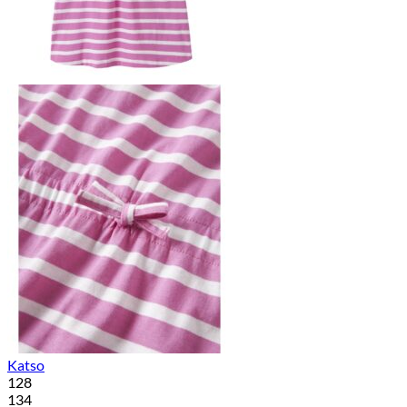
Katso
128
134