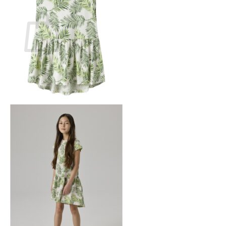
Ostoskori
Ostoskori on tyhjä.
Takaisin kauppaan